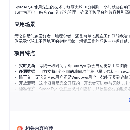
SpaceEye 使用先进的技术，每隔大约10分钟到一小时就会
JS作为基础，结合Yarn进行包管理，确保了跨平台的兼容性和高
应用场景
无论你是气象爱好者，地理学者，还是简单地想在工作间隙欣赏地球
你展示地球上不同地区的实时景象，增添工作的乐趣与科普价值
项目特点
实时更新
：每隔一段时间，SpaceEye 就会自动更新卫星
多源数据
：目前支持5个不同的地同步气象卫星，包括Himawari-8、
跨平台
：无论是Mac用户还是Windows用户，都能享受到这
开放源码
：这个项目是完全开源的，开发者可以参与贡献，未
隐私保护
：SpaceEye 极度重视用户隐私，只收集必要的服
获取与安装
你可以直接从
Mac App Store
或
Microsoft Store
下载适用于Mac和
如果你对开发感兴趣，SpaceEye 提供了详细的开发指南，
相关内容推荐