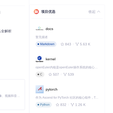
项目优选
收起
南
的窗口吧！
docs
具全解析
暂无描述
843
5.63 K
Markdown
kernel
openEuler内核是openEuler操作系统的核心，既是系统性能与稳定性的基石，也是连接处理器、设备与服务的桥梁。
507
539
C
pytorch
MiniMax H3 是一个通用的全模态生成系统。它支持对由文本、图像、视频和音频组成的多模态上下文进行统一理解，并能生成分辨率高达 2K、时长可达 15 秒的带原生立体声音频的视频。得益于面向任务泛化的系统设计，H3 在预训练阶段就已具备广泛的多模态上下文理解与生成能力，能够出色地执行复杂的多模态指令。
作为 Ascend for PyTorch 社区的核心组件，TorchNPU 是昇腾专为 PyTorch 打造的深度学习适配插件，使 PyTorch 框架能够直接调用昇腾 NPU，为开发者提供昇腾 AI 处理器的超强算力。
832
1.26 K
Python