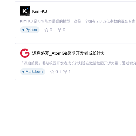
Kimi-K3
0
0
Python
源启盛夏_AtomGit暑期开发者成长计划
0
1
Markdown