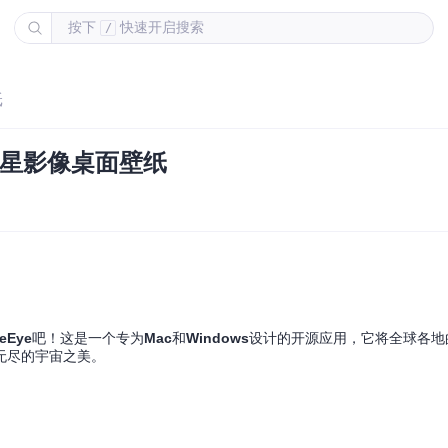
按下
快速开启搜索
/
纸
时卫星影像桌面壁纸
eEye
吧！这是一个专为
Mac
和
Windows
设计的开源应用，它将全球各地
无尽的宇宙之美。