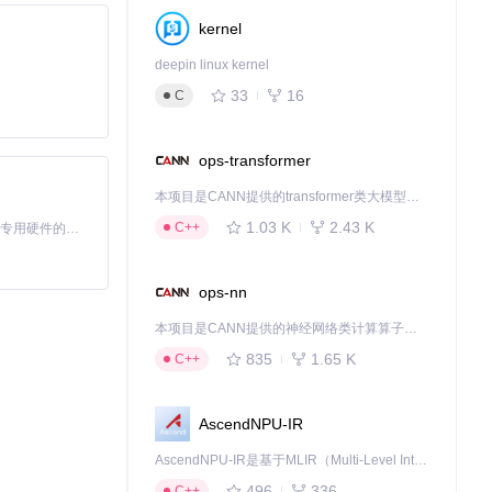
kernel
deepin linux kernel
33
16
C
ops-transformer
本项目是CANN提供的transformer类大模型算子库，实现网络在NPU上加速计算。
1.03 K
2.43 K
C++
基于Python的Xiaozhi AI，适用于想要完整Xiaozhi体验而无需拥有专用硬件的用户。
ops-nn
本项目是CANN提供的神经网络类计算算子库，实现网络在NPU上加速计算。
835
1.65 K
C++
AscendNPU-IR
AscendNPU-IR是基于MLIR（Multi-Level Intermediate Representation）构建的，面向昇腾亲和算子编译时使用的中间表示，提供昇腾完备表达能力，通过编译优化提升昇腾AI处理器计算效率，支持通过生态框架使能昇腾AI处理器与深度调优
496
336
C++