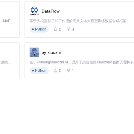
DataFlow
Kimi K3 是Kimi能力最强的模型：这是一个拥有 2.8 万亿参数的混合专家（MoE）模型，具备原生视觉理解能力，并支持 100 万 token 的上下文窗口。
基于大模型算子和工作流的高效文本大模型训练数据合成框架
0
4
Python
py-xiaozhi
「源启盛夏」暑期校园开发者成长计划旨在激活校园开源力量，通过积分激励、认证扶持、资源倾斜等形式，引导高校组织和开发者完成「入驻 — 建项目 — 做贡献 — 获认证 — 得资源」的完整闭环。无论你是想带领社团入驻平台的组织者，还是希望用代码贡献证明自己的开发者，都能在这里找到属于你的成长路径。
0
1
Python