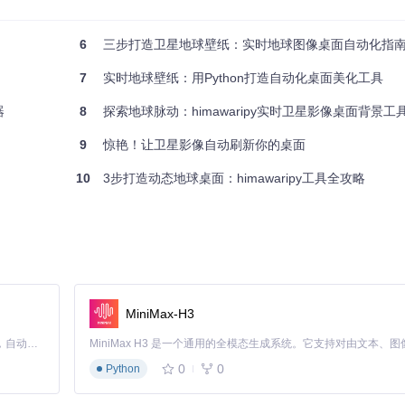
6
三步打造卫星地球壁纸：实时地球图像桌面自动化指
们美丽蓝色星球的每一个瞬间。立即下载并安装，让你的桌面成为探索地球
7
实时地球壁纸：用Python打造自动化桌面美化工具
器
8
探索地球脉动：himawaripy实时卫星影像桌面背景工
9
惊艳！让卫星影像自动刷新你的桌面
10
3步打造动态地球桌面：himawaripy工具全攻略
MiniMax-H3
Claude Code 的开源替代方案。连接任意大模型，编辑代码，运行命令，自动验证 — 全自动执行。用 Rust 构建，极致性能。 ｜ An open-source alternative to Claude Code. Connect any LLM, edit code, run commands, and verify changes — autonomously. Built in Rust for speed. Get Started
0
0
Python