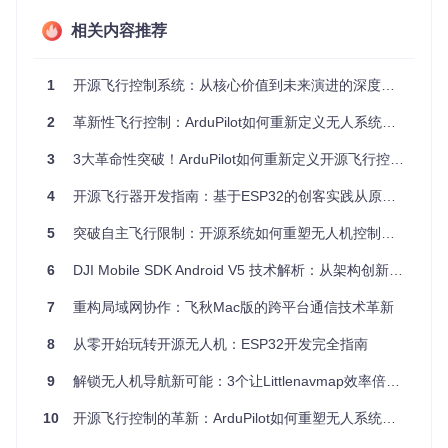
项传感器驱动，涵盖从激光雷达到热成像的全谱系感知设备，
这种生态活力是任何商业团队难以企及的。
相关内容推荐
二、技术突破：软件定义飞行的三大创新支柱
1
开源飞行控制系统：从核心价值到未来演进的深度探索
1. 跨硬件抽象层：打破硬件垄断的关键
2
革新性飞行控制：ArduPilot如何重新定义无人系统自主性
是什么让开源飞控能同时运行在STM32、ESP32和Raspberry
Pi等十余种硬件平台上？ArduPilot的AP_HAL抽象层给出了答
3
3大革命性突破！ArduPilot如何重新定义开源飞行控制的未来趋势
案。这个精妙设计的硬件抽象层，将传感器读取、PWM输出
等底层操作封装为统一接口，使得核心算法与硬件实现彻底解
4
开源飞行器开发指南：基于ESP32的创客实践从原理到应用
耦。当某款新飞控板发布时，开发者只需编写少量硬件适配代
码，即可复用整个ArduPilot软件生态——这种灵活性正是"软
5
突破自主飞行限制：开源系统如何重塑无人机控制技术
件定义飞行"的基石。
6
DJI Mobile SDK Android V5 技术解析：从架构创新到行业实践
2. 自适应传感器融合：从噪声数据到精准定位
7
重构局域网协作：飞秋Mac版的跨平台通信技术革新
如何让廉价的IMU传感器达到工业级导航精度？ArduPilot的EK
F3算法提供了教科书级的解决方案。通过融合GPS、气压计、
8
从零开始玩转开源无人机：ESP32开发完全指南
磁力计等多源数据，该算法能在城市峡谷等复杂环境中保持亚
米级定位精度。特别值得关注的是其动态噪声模型——当无人
机穿越强电磁干扰区域时，系统会自动调整传感器权重，这种
9
解锁无人机导航新可能：3个让Littlenavmap效率倍增的秘诀
自适应能力使得开源飞控在可靠性上媲美专业系统。
10
开源飞行控制的革新：ArduPilot如何重塑无人系统的技术边界
3. MAVLink协议应用：构建开放的无人机通信生态