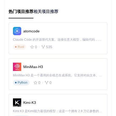
MAVLink协议为何能成为无人机通信的事实标准？ArduPilot的
实践给出了答案：通过定义200+种消息类型，从姿态数据到任
热门项目推荐
相关项目推荐
务指令实现全要素覆盖。更关键的是其扩展性设计——开发者
可自定义消息类型，这使得农业无人机能轻松集成专用传感
器，而不必修改核心协议栈。这种开放设计催生了超过300种
兼容GCS地面站软件，形成繁荣的应用生态。
atomcode
三、场景革新：从实验室到产业一线的价值跃迁
Claude Code 的开源替代方案。连接任意大模型，编辑代码，运行命令，自动验证 — 全自动执行。用 Rust 构建，极致性能。 ｜ An open-source alternative to Claude Code. Connect any LLM, edit code, run commands, and verify changes — autonomously. Built in Rust for speed. Get Started
0
535
Rust
农业植保：从"经验作业"到"数据驱动"
行业痛点
：传统植保无人机存在喷洒不均（误差±20%）、电
池续航不足（单机日作业<100亩）、地形适应差三大难题。
MiniMax-H3
解决方案
：ArduPilot的地形跟随功能结合毫米波雷达，实现坡
地仿形喷洒；智能电池管理系统将续航提升40%；开源社区开
MiniMax H3 是一个通用的全模态生成系统。它支持对由文本、图像、视频和音频组成的多模态上下文进行统一理解，并能生成分辨率高达 2K、时长可达 15 秒的带原生立体声音频的视频。得益于面向任务泛化的系统设计，H3 在预训练阶段就已具备广泛的多模态上下文理解与生成能力，能够出色地执行复杂的多模态指令。
发的变量喷洒模块，可根据NDVI数据动态调整农药用量。
0
0
Python
量化成果
：某合作社采用基于ArduPilot的改装无人机后，农药
使用量减少18%，作业效率提升至280亩/日，人力成本降低6
0%。
Kimi-K3
图2：多旋翼无人机系统示意图，展示开源飞控在农业植保中
Kimi K3 是Kimi能力最强的模型：这是一个拥有 2.8 万亿参数的混合专家（MoE）模型，具备原生视觉理解能力，并支持 100 万 token 的上下文窗口。
的应用，核心关键词：开源飞控、多旋翼、农业应用