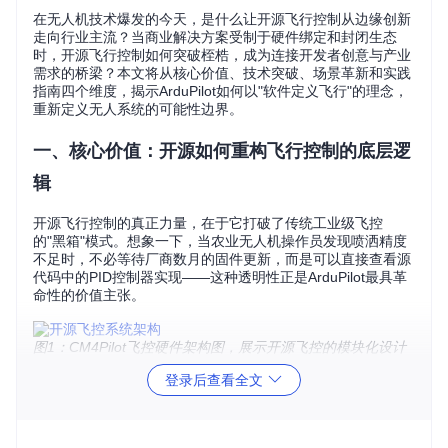
在无人机技术爆发的今天，是什么让开源飞行控制从边缘创新
走向行业主流？当商业解决方案受制于硬件绑定和封闭生态
时，开源飞行控制如何突破桎梏，成为连接开发者创意与产业
需求的桥梁？本文将从核心价值、技术突破、场景革新和实践
指南四个维度，揭示ArduPilot如何以"软件定义飞行"的理念，
重新定义无人系统的可能性边界。
一、核心价值：开源如何重构飞行控制的底层逻
辑
开源飞行控制的真正力量，在于它打破了传统工业级飞控
的"黑箱"模式。想象一下，当农业无人机操作员发现喷洒精度
不足时，不必等待厂商数月的固件更新，而是可以直接查看源
代码中的PID控制器实现——这种透明性正是ArduPilot最具革
命性的价值主张。
图1：CM4Pilot飞控硬件架构图，展示开源飞控的模块化设计
理念，核心关键词：开源飞控、硬件适配、模块化架构
登录后查看全文
这种开源模式催生了独特的技术民主化现象：全球超过5000名
开发者贡献代码，平均每48小时就有新功能提交。与封闭系统
相比，开源飞控展现出惊人的进化速度——2023年新增的27