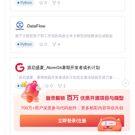
0
0
Python
测绘与搜救：开源方案的极限突破
行业痛点
：专业测绘无人机动辄数十万的采购成本，让中小测
绘团队望而却步；传统系统在复杂地形下的航点规划能力不
DataFlow
足。
基于大模型算子和工作流的高效文本大模型训练数据合成框架
解决方案
：基于ArduPilot的固定翼无人机方案，硬件成本降低
0
4
Python
70%；社区开发的TerrainFollow模式，可根据DSM地形数据自
动调整飞行高度；开源的Mission Planner软件支持复杂测绘航
线生成。
量化成果
：某高校团队使用改装后的开源测绘无人机，完成10
源启盛夏_AtomGit暑期开发者成长计划
0平方公里山区地形测绘，数据精度达5cm，设备总成本仅为
专业方案的1/5。
「源启盛夏」暑期校园开发者成长计划旨在激活校园开源力量，通过积分激励、认证扶持、资源倾斜等形式，引导高校组织和开发者完成「入驻 — 建项目 — 做贡献 — 获认证 — 得资源」的完整闭环。无论你是想带领社团入驻平台的组织者，还是希望用代码贡献证明自己的开发者，都能在这里找到属于你的成长路径。
0
1
Markdown
图3：固定翼无人机系统示意图，展示开源飞控在测绘领域的
应用，核心关键词：开源飞控、固定翼、测绘应用
700万+用户深度参与代码创作，更多精彩内容等你共创
py-xiaozhi
四、实践指南：从零开始的开源飞控探索之旅
基于Python的Xiaozhi AI，适用于想要完整Xiaozhi体验而无需拥有专用硬件的用户。
立即登录/注册
1. 环境搭建：15分钟启动开发
0
1
Python
git 
clone