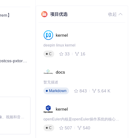
项目优选
收起
orem】
kernel
deepin linux kernel
33
16
C
-pxtorem】
docs
暂无描述
843
5.64 K
Markdown
kernel
MiniMax H3 是一个通用的全模态生成系统。它支持对由文本、图像、视频和音频组成的多模态上下文进行统一理解，并能生成分辨率高达 2K、时长可达 15 秒的带原生立体声音频的视频。得益于面向任务泛化的系统设计，H3 在预训练阶段就已具备广泛的多模态上下文理解与生成能力，能够出色地执行复杂的多模态指令。
openEuler内核是openEuler操作系统的核心，既是系统性能与稳定性的基石，也是连接处理器、设备与服务的桥梁。
507
540
C