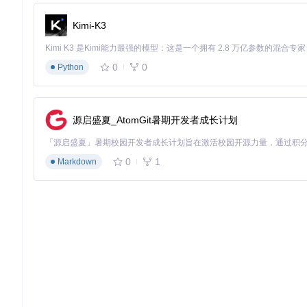
Kimi-K3
0
0
Python
源启盛夏_AtomGit暑期开发者成长计划
0
1
Markdown