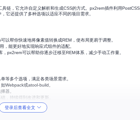
工具链，它允许自定义解析和生成CSS的方式。px2rem插件利用PostCSS
中，它还提供了多种选项以适应不同的项目需求。
em可以帮你快速地将像素值转换成REM，使布局更易于调整。
框架配合使用，能更好地实现响应式组件的适配。
，px2rem可以帮助你逐步迁移至REM体系，减少手动工作量。
名单等多个选项，满足各类场景需求。
ack或atool-build。
选择器。
基础，持续得到改进和更新。
登录后查看全文
端开发体验，让布局适配变得简单。现在就尝试加入到你的项目中去吧！
com/ant-tool/postcss-plugin-px2rem