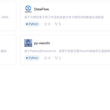
DataFlow
Kimi K3 是Kimi能力最强的模型：这是一个拥有 2.8 万亿参数的混合专家（MoE）模型，具备原生视觉理解能力，并支持 100 万 token 的上下文窗口。
基于大模型算子和工作流的高效文本大模型训练数据合成框架
0
5
Python
py-xiaozhi
「源启盛夏」暑期校园开发者成长计划旨在激活校园开源力量，通过积分激励、认证扶持、资源倾斜等形式，引导高校组织和开发者完成「入驻 — 建项目 — 做贡献 — 获认证 — 得资源」的完整闭环。无论你是想带领社团入驻平台的组织者，还是希望用代码贡献证明自己的开发者，都能在这里找到属于你的成长路径。
0
1
Python