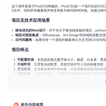
这个插件是基于PostCSS构建的，PostCSS是一个现代化的CSS
S文件，找到所有像素值并将其替换为相对的REM值。转换过程
项目及技术应用场景
移动优先的Web设计
：对于专注于移动端体验的项目，px2r
响应式框架集成
：与Bootstrap、Ant Design等前端
旧代码重构
：如果你有一个遗留的像素单位为主导的CSS代码库
项目特点
可配置性强
：支持设定根元素字体大小、精度、白名单、黑
开箱即用
：无需复杂的配置，直接安装并导入你的构建流程，如Webp
灵活性高
：支持媒体查询中的转换，以及忽略特定标识符或
社区支持
：作为开源项目，它拥有活跃的维护者和广泛用户
使用postcss-plugin-px2rem，你可以享受到流畅的前
更多详细信息和配置项说明，请参考项目文档：
https://github.
相关内容推荐