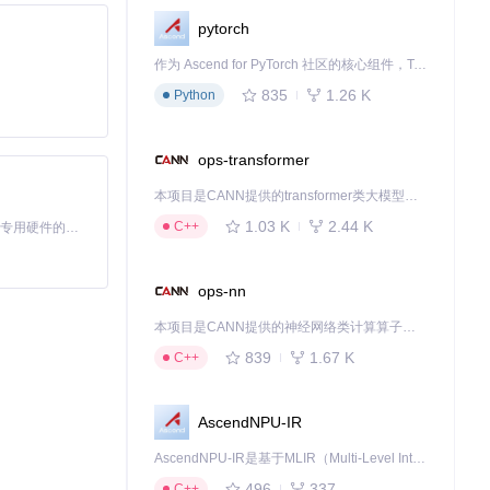
pytorch
作为 Ascend for PyTorch 社区的核心组件，TorchNPU 是昇腾专为 PyTorch 打造的深度学习适配插件，使 PyTorch 框架能够直接调用昇腾 NPU，为开发者提供昇腾 AI 处理器的超强算力。
835
1.26 K
Python
ops-transformer
本项目是CANN提供的transformer类大模型算子库，实现网络在NPU上加速计算。
1.03 K
2.44 K
C++
基于Python的Xiaozhi AI，适用于想要完整Xiaozhi体验而无需拥有专用硬件的用户。
ops-nn
本项目是CANN提供的神经网络类计算算子库，实现网络在NPU上加速计算。
839
1.67 K
C++
AscendNPU-IR
AscendNPU-IR是基于MLIR（Multi-Level Intermediate Representation）构建的，面向昇腾亲和算子编译时使用的中间表示，提供昇腾完备表达能力，通过编译优化提升昇腾AI处理器计算效率，支持通过生态框架使能昇腾AI处理器与深度调优
496
337
C++