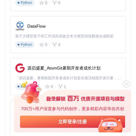
0
0
Python
实操配置：插件安装与驱动部署
🔧
插件安装流程
：
DataFlow
在程序根目录创建
Plugins
文件夹
部署插件文件结构：
基于大模型算子和工作流的高效文本大模型训练数据合成框架
Plugins/

0
4
Python
└── FanControl.LianLi/

    ├── FanControl.LianLi.dll

    ├── LConnect3Protocol.dll

源启盛夏_AtomGit暑期开发者成长计划
驱动安装与安全设置：
「源启盛夏」暑期校园开发者成长计划旨在激活校园开源力量，通过积分激励、认证扶持、资源倾斜等形式，引导高校组织和开发者完成「入驻 — 建项目 — 做贡献 — 获认证 — 得资源」的完整闭环。无论你是想带领社团入驻平台的组织者，还是希望用代码贡献证明自己的开发者，都能在这里找到属于你的成长路径。
以管理员权限运行
FanControl.exe
触发驱动安装
0
1
Markdown
在Windows Defender中添加排除项：
C:\Program Fi
les\FanControl\*
验证方法：驱动与插件状态检查
验证驱动加载状态：
700万+用户深度参与代码创作，更多精彩内容等你共创
py-xiaozhi
基于Python的Xiaozhi AI，适用于想要完整Xiaozhi体验而无需拥有专用硬件的用户。
立即登录/注册
0
1
Python