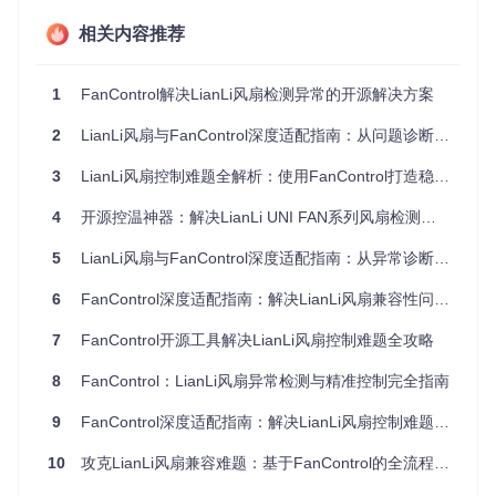
wmic 
path
 win32_pnpsigneddriver where "DeviceName like
相关内容推荐
结果需显示版本号≥10.0.19041.0
实操配置：工具获取与完整性校验
克隆项目仓库：
1
FanControl解决LianLi风扇检测异常的开源解决方案
git 
clone
2
LianLi风扇与FanControl深度适配指南：从问题诊断到性能优化
校验关键文件完整性：
FanControl.zip SHA256:
d0e8bb68c617767070f090d
3
LianLi风扇控制难题全解析：使用FanControl打造稳定散热系统
75aa81574766d68b6
Updater.exe需通过数字签名验证（签名者应为"FanCo
4
开源控温神器：解决LianLi UNI FAN系列风扇检测异常全攻略
ntrol Project"）
验证方法：环境就绪状态确认
5
LianLi风扇与FanControl深度适配指南：从异常诊断到性能优化
执行环境预检脚本（创建
precheck.bat
）：
6
FanControl深度适配指南：解决LianLi风扇兼容性问题的完整方案
@echo off

7
FanControl开源工具解决LianLi风扇控制难题全攻略
echo [1/3] OS Version Check

systeminfo | findstr /B /C:"OS Name" /C:"OS Version"

8
FanControl：LianLi风扇异常检测与精准控制完全指南
echo [2/3] .NET Runtime Check

9
FanControl深度适配指南：解决LianLi风扇控制难题的完整方案
dotnet --list-runtimes | findstr "Microsoft.NETCore.App 8.
10
攻克LianLi风扇兼容难题：基于FanControl的全流程解决方案
echo [3/3] USB Driver Check
