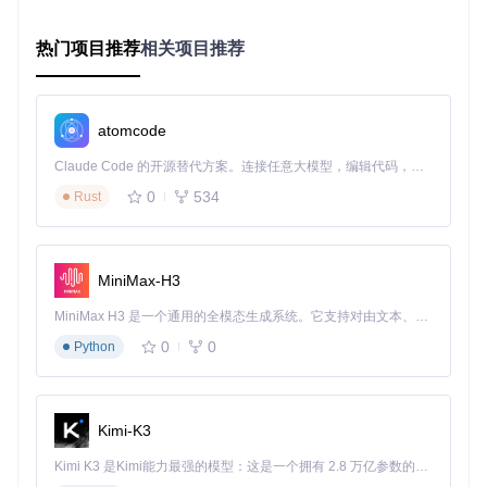
热门项目推荐
相关项目推荐
预期结果：三个检查项均显示符合要求的版本信息，无错误提
示。
方案架构：FanControl解决方案技术架构
atomcode
挑战解析：协议转换与传感器数据处理
Claude Code 的开源替代方案。连接任意大模型，编辑代码，运行命令，自动验证 — 全自动执行。用 Rust 构建，极致性能。 ｜ An open-source alternative to Claude Code. Connect any LLM, edit code, run commands, and verify changes — autonomously. Built in Rust for speed. Get Started
LianLi设备控制的核心挑战在于三层技术壁垒：私有协议解析
0
534
Rust
需要逆向工程实现L-Connect 3协议转换；传感器数据同步需
解决100ms级延迟问题；多设备协同需建立统一控制平面。Fa
nControl通过插件化架构与异常处理机制突破这些壁垒。
MiniMax-H3
工具适配：专用插件架构解析
MiniMax H3 是一个通用的全模态生成系统。它支持对由文本、图像、视频和音频组成的多模态上下文进行统一理解，并能生成分辨率高达 2K、时长可达 15 秒的带原生立体声音频的视频。得益于面向任务泛化的系统设计，H3 在预训练阶段就已具备广泛的多模态上下文理解与生成能力，能够出色地执行复杂的多模态指令。
FanControl采用分层架构设计：
0
0
Python
核心层
：提供统一设备抽象与控制接口
适配层
：通过专用插件实现协议转换
应用层
：提供用户配置与监控界面
Kimi-K3
LianLi专用插件需包含三个关键组件：协议解析库（LConnect
3Protocol.dll）、设备数据库（device.db）和控制逻辑实现
Kimi K3 是Kimi能力最强的模型：这是一个拥有 2.8 万亿参数的混合专家（MoE）模型，具备原生视觉理解能力，并支持 100 万 token 的上下文窗口。
（FanControl.LianLi.dll）。