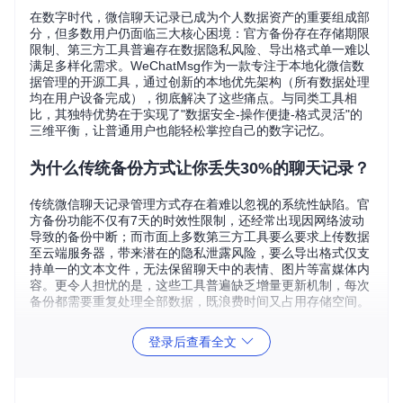
在数字时代，微信聊天记录已成为个人数据资产的重要组成部
分，但多数用户仍面临三大核心困境：官方备份存在存储期限
限制、第三方工具普遍存在数据隐私风险、导出格式单一难以
满足多样化需求。WeChatMsg作为一款专注于本地化微信数
据管理的开源工具，通过创新的本地优先架构（所有数据处理
均在用户设备完成），彻底解决了这些痛点。与同类工具相
比，其独特优势在于实现了"数据安全-操作便捷-格式灵活"的
三维平衡，让普通用户也能轻松掌控自己的数字记忆。
为什么传统备份方式让你丢失30%的聊天记录？
传统微信聊天记录管理方式存在着难以忽视的系统性缺陷。官
方备份功能不仅有7天的时效性限制，还经常出现因网络波动
导致的备份中断；而市面上多数第三方工具要么要求上传数据
至云端服务器，带来潜在的隐私泄露风险，要么导出格式仅支
持单一的文本文件，无法保留聊天中的表情、图片等富媒体内
容。更令人担忧的是，这些工具普遍缺乏增量更新机制，每次
备份都需要重复处理全部数据，既浪费时间又占用存储空间。
登录后查看全文
技术亮点：从根本上重构聊天记录管理逻辑
本地优先架构：让数据安全不再是选择题