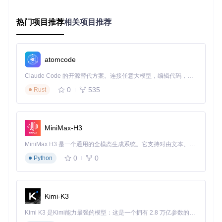
可视化报告。一位从事市场调研的用户反馈："通过分析客户
聊天记录的热词变化，我提前三个月发现了产品需求的转变趋
势。"这种从被动备份到主动价值挖掘的转变，重新定义了聊
热门项目推荐
相关项目推荐
天记录的应用场景。
场景化应用：让工具真正融入工作与生活
atomcode
Claude Code 的开源替代方案。连接任意大模型，编辑代码，运行命令，自动验证 — 全自动执行。用 Rust 构建，极致性能。 ｜ An open-source alternative to Claude Code. Connect any LLM, edit code, run commands, and verify changes — autonomously. Built in Rust for speed. Get Started
自由职业者的客户沟通档案系统
0
535
Rust
角色
：独立设计师李女士
任务
：需要完整保留与20+客户的项目沟通记录，以便随时查
阅需求变更和进度节点
工具价值
：通过WeChatMsg的关键词筛选功能，李女士将所
MiniMax-H3
有包含"报价""修改意见"的对话导出为CSV格式，建立了结构
化的客户沟通档案。当遇到需求争议时，她能在30秒内定位到
MiniMax H3 是一个通用的全模态生成系统。它支持对由文本、图像、视频和音频组成的多模态上下文进行统一理解，并能生成分辨率高达 2K、时长可达 15 秒的带原生立体声音频的视频。得益于面向任务泛化的系统设计，H3 在预训练阶段就已具备广泛的多模态上下文理解与生成能力，能够出色地执行复杂的多模态指令。
具体对话内容，过去半年因沟通记录不清导致的纠纷减少了10
0%。每月底，她还会利用年度报告功能分析客户沟通频率，
0
0
Python
优化跟进策略。
研究人员的社交语料采集工具
Kimi-K3
角色
：社会学研究生小张
任务
：收集特定社群的日常对话作为研究素材，需要保留原始
Kimi K3 是Kimi能力最强的模型：这是一个拥有 2.8 万亿参数的混合专家（MoE）模型，具备原生视觉理解能力，并支持 100 万 token 的上下文窗口。
语境并进行结构化分析