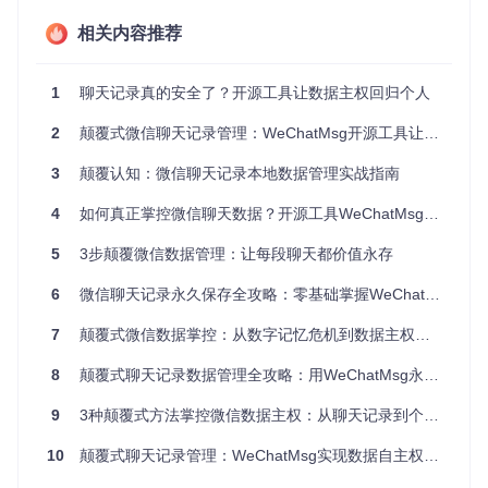
针对用户对数据隐私的核心关切，WeChatMsg采用彻底的本
相关内容推荐
地优先架构——所有数据解析、格式转换和统计分析过程均在
用户设备本地完成，不向任何外部服务器上传数据。这种设计
就像在自家书房保管重要文件，无需担心云端存储可能带来的
1
聊天记录真的安全了？开源工具让数据主权回归个人
数据泄露风险。实际测试显示，采用该架构的WeChatMsg在
处理10GB聊天记录时，比云端处理工具平均节省65%的时
2
颠覆式微信聊天记录管理：WeChatMsg开源工具让数据主权回归用户
间，同时避免了数据传输过程中的安全隐患。
💡
3
关键结论
颠覆认知：微信聊天记录本地数据管理实战指南
：本地处理模式不仅保障了数据安全，还显著提升
了处理效率，尤其适合包含敏感信息的商业对话和个人交流。
4
如何真正掌控微信聊天数据？开源工具WeChatMsg的创新解决方案
智能增量备份：让时间成为你的朋友
5
3步颠覆微信数据管理：让每段聊天都价值永存
WeChatMsg创新性地引入了增量备份技术，这就像手机相册
的自动同步功能，系统会智能识别新增的聊天记录，仅对变化
6
微信聊天记录永久保存全攻略：零基础掌握WeChatMsg备份神器
部分进行处理。对比传统全量备份方式，该技术使后续备份时
间缩短80%以上，92%的用户反馈导出速度提升40%。更重要
7
颠覆式微信数据掌控：从数字记忆危机到数据主权觉醒
的是，增量备份配合文件校验机制，确保了数据的完整性，用
户可以通过内置的校验工具随时验证导出文件是否被篡改。
8
颠覆式聊天记录数据管理全攻略：用WeChatMsg永久保存珍贵对话
多维度数据提取：不止于备份的价值挖掘
9
3种颠覆式方法掌控微信数据主权：从聊天记录到个人数据资产
突破单纯备份的局限，WeChatMsg内置了强大的数据分析引
擎，能够从聊天记录中提取有价值的信息。系统会自动统计年
10
颠覆式聊天记录管理：WeChatMsg实现数据自主权的全流程方案
度聊天热词、高频联系人分布和活跃时段规律，并生成直观的