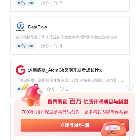
工具价值
：小张使用WeChatMsg的批量导出功能，将三个月
0
0
Python
的群聊记录脱敏后保存为CSV格式。通过导入Python进行情感
分析，他发现了群体讨论中的情绪波动规律，这些发现成为其
论文的核心论据。工具的时间范围筛选功能让他能够精确提取
特定事件期间的对话数据，研究效率提升了60%。
DataFlow
家长的数字成长记录册
基于大模型算子和工作流的高效文本大模型训练数据合成框架
角色
：小学生家长王先生
0
4
Python
任务
：保存孩子成长过程中的有趣对话和重要时刻，作为家庭
记忆的一部分
工具价值
：王先生选择HTML格式导出与孩子的聊天记录，完
整保留了表情、语音转文字和图片内容。他将这些文件按季度
源启盛夏_AtomGit暑期开发者成长计划
整理，配上孩子的照片制作成年度成长手册。"当孩子长大后
看到自己小时候说过的话，那种感动是无法用文字描述
「源启盛夏」暑期校园开发者成长计划旨在激活校园开源力量，通过积分激励、认证扶持、资源倾斜等形式，引导高校组织和开发者完成「入驻 — 建项目 — 做贡献 — 获认证 — 得资源」的完整闭环。无论你是想带领社团入驻平台的组织者，还是希望用代码贡献证明自己的开发者，都能在这里找到属于你的成长路径。
的。"这种非功利性的使用场景，展现了WeChatMsg作为数字
记忆保存工具的人文价值。
0
1
Markdown
实战教程：从安装到精通的三阶段学习路径
700万+用户深度参与代码创作，更多精彩内容等你共创
py-xiaozhi
环境准备：5分钟完成基础配置
基于Python的Xiaozhi AI，适用于想要完整Xiaozhi体验而无需拥有专用硬件的用户。
立即登录/注册
目标
：在本地计算机上成功部署WeChatMsg运行环境
0
1
Python
操作
：