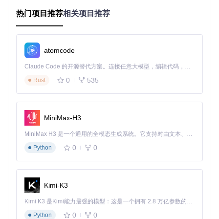
热门项目推荐
相关项目推荐
二、实施阶段：分步骤部署与关键配置解析
2.1 获取项目源码
atomcode
首先通过Git将项目克隆到本地：
Claude Code 的开源替代方案。连接任意大模型，编辑代码，运行命令，自动验证 — 全自动执行。用 Rust 构建，极致性能。 ｜ An open-source alternative to Claude Code. Connect any LLM, edit code, run commands, and verify changes — autonomously. Built in Rust for speed. Get Started
git 
clone
0
535
Rust
cd
2.2 配置文件个性化
复制配置模板并进行必要修改：
MiniMax-H3
MiniMax H3 是一个通用的全模态生成系统。它支持对由文本、图像、视频和音频组成的多模态上下文进行统一理解，并能生成分辨率高达 2K、时长可达 15 秒的带原生立体声音频的视频。得益于面向任务泛化的系统设计，H3 在预训练阶段就已具备广泛的多模态上下文理解与生成能力，能够出色地执行复杂的多模态指令。
cp
0
0
Python
打开
config.yaml
文件，重点配置以下内容：
API密钥：如
OPENAI_API_KEY
（必填项）
Kimi-K3
模型设置：
MODEL_NAME
建议设置为"gpt-3.5-turbo"
数据库配置：默认使用Docker托管的PostgreSQL，无需额
Kimi K3 是Kimi能力最强的模型：这是一个拥有 2.8 万亿参数的混合专家（MoE）模型，具备原生视觉理解能力，并支持 100 万 token 的上下文窗口。
外修改
0
0
Python