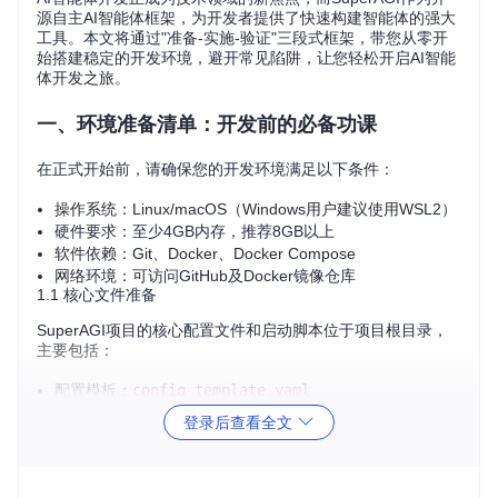
源自主AI智能体框架，为开发者提供了快速构建智能体的强大
工具。本文将通过"准备-实施-验证"三段式框架，带您从零开
始搭建稳定的开发环境，避开常见陷阱，让您轻松开启AI智能
体开发之旅。
一、环境准备清单：开发前的必备功课
在正式开始前，请确保您的开发环境满足以下条件：
操作系统：Linux/macOS（Windows用户建议使用WSL2）
硬件要求：至少4GB内存，推荐8GB以上
软件依赖：Git、Docker、Docker Compose
网络环境：可访问GitHub及Docker镜像仓库
1.1 核心文件准备
SuperAGI项目的核心配置文件和启动脚本位于项目根目录，
主要包括：
配置模板：
config_template.yaml
启动脚本：
run.sh
登录后查看全文
Docker配置：
docker-compose.yaml
💡 小贴士：建议提前安装Docker Desktop以获得更好的图形
化管理体验，避免因Docker服务未启动导致的部署失败。