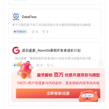
💡 小贴士：若没有OpenAI API密钥，可配置本地LLM模型，
修改
USE_LOCAL_LLM
为true并填写相应模型路径。
2.3 Docker一键部署
DataFlow
使用项目提供的Docker Compose配置启动所有服务：
基于大模型算子和工作流的高效文本大模型训练数据合成框架
0
4
Python
此命令会自动构建并启动以下服务：
源启盛夏_AtomGit暑期开发者成长计划
后端API服务
PostgreSQL数据库
「源启盛夏」暑期校园开发者成长计划旨在激活校园开源力量，通过积分激励、认证扶持、资源倾斜等形式，引导高校组织和开发者完成「入驻 — 建项目 — 做贡献 — 获认证 — 得资源」的完整闭环。无论你是想带领社团入驻平台的组织者，还是希望用代码贡献证明自己的开发者，都能在这里找到属于你的成长路径。
Redis缓存服务
0
1
Markdown
前端Web界面
💡 小贴士：首次启动可能需要10-15分钟下载镜像，建议使用
国内Docker镜像源加速。若启动失败，可执行
docker-compo
700万+用户深度参与代码创作，更多精彩内容等你共创
py-xiaozhi
se logs
查看具体错误信息。
基于Python的Xiaozhi AI，适用于想要完整Xiaozhi体验而无需拥有专用硬件的用户。
立即登录/注册
三、验证方法：环境正确性检查与问题排查
0
1
Python
3.1 服务状态验证