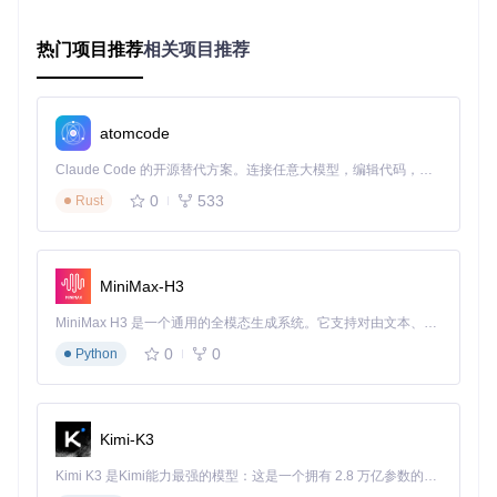
作为玩家：如何高效管理游戏体验？
热门项目推荐
相关项目推荐
JavaQuestPlayer为玩家提供了完善的游戏管理功能：
多存档系统
：支持无限多个游戏进度保存，自动记录创建时
间
atomcode
快速存取
：一键保存当前状态，随时回溯到任意历史节点
游戏分类
：按类型、进度等维度组织游戏库，快速定位内容
Claude Code 的开源替代方案。连接任意大模型，编辑代码，运行命令，自动验证 — 全自动执行。用 Rust 构建，极致性能。 ｜ An open-source alternative to Claude Code. Connect any LLM, edit code, run commands, and verify changes — autonomously. Built in Rust for speed. Get Started
0
533
Rust
图3：游戏存档管理界面，展示存档名称、创建时间和操作选
项，支持自定义存档命名与快速存取
作为开发者：如何构建完整的QSP项目？
MiniMax-H3
开发一个QSP游戏通常需要以下步骤：
MiniMax H3 是一个通用的全模态生成系统。它支持对由文本、图像、视频和音频组成的多模态上下文进行统一理解，并能生成分辨率高达 2K、时长可达 15 秒的带原生立体声音频的视频。得益于面向任务泛化的系统设计，H3 在预训练阶段就已具备广泛的多模态上下文理解与生成能力，能够出色地执行复杂的多模态指令。
0
0
环境准备
Python
git 
clone
cd
 JavaQuestPlayer

Kimi-K3
Kimi K3 是Kimi能力最强的模型：这是一个拥有 2.8 万亿参数的混合专家（MoE）模型，具备原生视觉理解能力，并支持 100 万 token 的上下文窗口。