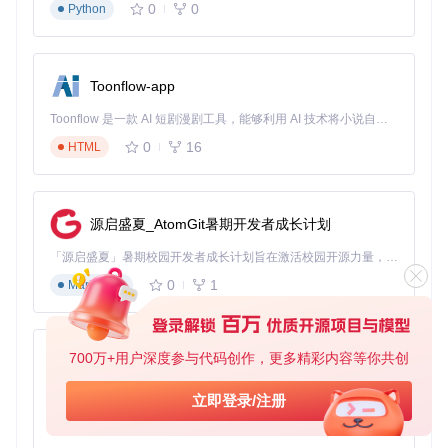
项目结构规划
0
0
Python
游戏脚本存放于qsrc目录
媒体资源放置在resources文件夹
配置文件使用properties格式管理
Toonflow-app
开发测试流程
Toonflow 是一款 AI 短剧漫剧工具，能够利用 AI 技术将小说自动转化为剧本，并结合 AI 生成的图片和视频，实现高效的短剧创作。借助 Toonflow，可以轻松完成从文字到影像的全流程，让短剧制作变得更加智能与便捷。
0
16
HTML
使用开发模式启动：
java -jar target/qsp-playe
r.jar --dev
修改qsrc文件后自动热更新
通过内置调试工具检查变量状态
源启盛夏_AtomGit暑期开发者成长计划
技术原理简析：QSP引擎的工作机制
「源启盛夏」暑期校园开发者成长计划旨在激活校园开源力量，通过积分激励、认证扶持、资源倾斜等形式，引导高校组织和开发者完成「入驻 — 建项目 — 做贡献 — 获认证 — 得资源」的完整闭环。无论你是想带领社团入驻平台的组织者，还是希望用代码贡献证明自己的开发者，都能在这里找到属于你的成长路径。
0
1
Markdown
JavaQuestPlayer的核心架构包含三个主要模块：
解析器
：将QSP脚本转换为抽象语法树，支持条件分支、循
环结构等控制流
700万+用户深度参与代码创作，更多精彩内容等你共创
AionUi
虚拟机
：执行编译后的字节码，维护游戏状态与变量环境
渲染器
：处理文本、图像、音频等多媒体资源的展示
免费、本地、开源的 24/7 全天候 Cowork 应用，以及适用于 Gemini CLI、Claude Code、Codex、OpenCode、Qwen Code、Goose CLI、Auggie 等的 OpenClaw | 🌟 喜欢就点star吧
立即登录/注册
这种分层设计使得引擎具备良好的可扩展性，开发者可以通过
0
6
TypeScript
实现自定义渲染器支持新的媒体格式，或扩展解析器以支持更