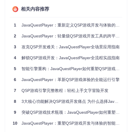
核心能力解析：如何提升QSP开发效率？
相关内容推荐
如何实现跨平台QSP游戏运行？
JavaQuestPlayer采用"一次开发，多端运行"的设计理念，通
1
JavaQuestPlayer：重新定义QSP游戏开发与体验的跨平台解决方案
过Java虚拟机实现平台无关性。核心实现包括：
2
JavaQuestPlayer：轻量级QSP游戏开发工具的跨平台解决方案
基于libqsp v5.7.0构建的游戏解析引擎
统一的输入输出抽象层，适配不同操作系统的交互规范
3
攻克QSP开发难关：JavaQuestPlayer全场景应用指南
资源加载机制支持跨平台文件路径处理
内存编译如何加速开发迭代？
4
解锁QSP游戏开发：JavaQuestPlayer全流程实战指南
传统QSP开发需要反复导出游戏文件才能测试效果，JavaQue
5
智能引擎重构：JavaQuestPlayer如何重塑QSP游戏开发与体验
stPlayer通过内存编译技术将这一过程优化：
6
JavaQuestPlayer：革新QSP游戏体验的全能运行引擎
开发模式下自动监控qsrc文件变化
源码修改后实时在内存中编译更新
7
QSP游戏引擎完整教程：轻松上手文字冒险开发
无需重启即可查看修改效果，缩短调试周期
8
3大核心功能解决QSP游戏开发痛点 为什么选择JavaQuestPlayer
图2：QSP游戏互动场景展示，包含角色状态面板、剧情文本
9
突破QSP游戏技术瓶颈：JavaQuestPlayer如何重塑交互式叙事体验
区和交互选项，体现了JavaQuestPlayer的多媒体整合能力
10
JavaQuestPlayer：重塑QSP游戏开发与体验的智能引擎
场景化应用：从玩家到开发者的角色转换