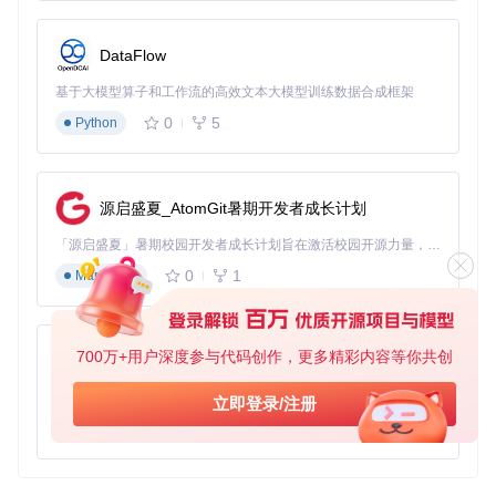
DataFlow
基于大模型算子和工作流的高效文本大模型训练数据合成框架
0
5
Python
源启盛夏_AtomGit暑期开发者成长计划
「源启盛夏」暑期校园开发者成长计划旨在激活校园开源力量，通过积分激励、认证扶持、资源倾斜等形式，引导高校组织和开发者完成「入驻 — 建项目 — 做贡献 — 获认证 — 得资源」的完整闭环。无论你是想带领社团入驻平台的组织者，还是希望用代码贡献证明自己的开发者，都能在这里找到属于你的成长路径。
0
1
Markdown
700万+用户深度参与代码创作，更多精彩内容等你共创
py-xiaozhi
基于Python的Xiaozhi AI，适用于想要完整Xiaozhi体验而无需拥有专用硬件的用户。
立即登录/注册
0
1
Python