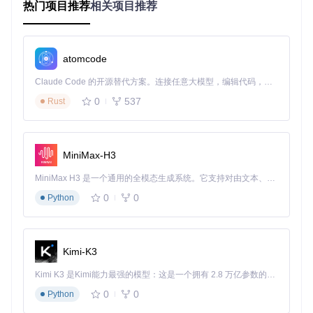
热门项目推荐
相关项目推荐
3. 项目的配置文件介绍
项目的配置文件主要存放在
config/
目录下。这些文件定义
atomcode
了应用的各种配置，如数据库连接、端口设置等。
Claude Code 的开源替代方案。连接任意大模型，编辑代码，运行命令，自动验证 — 全自动执行。用 Rust 构建，极致性能。 ｜ An open-source alternative to Claude Code. Connect any LLM, edit code, run commands, and verify changes — autonomously. Built in Rust for speed. Get Started
主要配置文件
config/database.js
: 数据库连接配置。
0
537
Rust
config/server.js
: 服务器端口和其他服务器相关配置。
config/env.js
: 环境变量配置。
这些配置文件使得应用可以根据不同的环境（开发、测试、生
MiniMax-H3
产）进行灵活的配置。
MiniMax H3 是一个通用的全模态生成系统。它支持对由文本、图像、视频和音频组成的多模态上下文进行统一理解，并能生成分辨率高达 2K、时长可达 15 秒的带原生立体声音频的视频。得益于面向任务泛化的系统设计，H3 在预训练阶段就已具备广泛的多模态上下文理解与生成能力，能够出色地执行复杂的多模态指令。
0
0
Python
Photon
下载源代码
Clone native desktop UI's like cocoa and develop native feeling applications using web technologies
Kimi-K3
项目地址：
https://gitcode.com/gh_mirrors/photon5/Photon
Kimi K3 是Kimi能力最强的模型：这是一个拥有 2.8 万亿参数的混合专家（MoE）模型，具备原生视觉理解能力，并支持 100 万 token 的上下文窗口。
0
0
Python