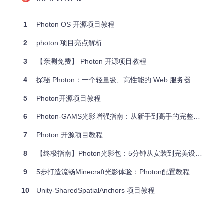
config/
: 存放项目的配置文件。
controllers/
: 存放控制器文件，处理业务逻辑。
models/
: 存放数据模型文件，定义数据结构和操作。
1
Photon OS 开源项目教程
public/
: 存放公开访问的静态文件。
routes/
: 存放路由文件，定义 URL 和处理函数之间的映
2
photon 项目亮点解析
射。
3
【亲测免费】 Photon 开源项目教程
views/
: 存放视图文件，用于渲染页面。
.env
: 环境变量配置文件。
4
探秘 Photon：一个轻量级、高性能的 Web 服务器框架
.gitignore
: Git 忽略文件列表。
app.js
: 项目的入口文件。
5
Photon开源项目教程
package.json
: 项目的依赖和脚本配置文件。
README.md
: 项目说明文档。
6
Photon-GAMS光影增强指南：从新手到高手的完整教程
2. 项目的启动文件介绍
7
Photon 开源项目教程
项目的启动文件是
app.js
。这个文件是整个应用的入口点，
8
【终极指南】Photon光影包：5分钟从安装到完美设置的完整教程
负责初始化应用并启动服务器。
9
5步打造流畅Minecraft光影体验：Photon配置教程与性能优化指南
app.js 主要功能
引入必要的模块和配置。
10
Unity-SharedSpatialAnchors 项目教程
设置中间件。
定义路由。
启动 HTTP 服务器。