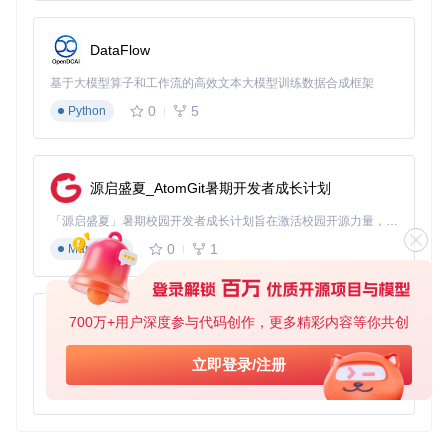
DataFlow
基于大模型算子和工作流的高效文本大模型训练数据合成框架
0
5
Python
源启盛夏_AtomGit暑期开发者成长计划
「源启盛夏」暑期校园开发者成长计划旨在激活校园开源力量，通过积分激励、认证扶持、资源倾斜等形式，引导高校组织和开发者完成「入驻 — 建项目 — 做贡献 — 获认证 — 得资源」的完整闭环。无论你是想带领社团入驻平台的组织者，还是希望用代码贡献证明自己的开发者，都能在这里找到属于你的成长路径。
0
1
Markdown
700万+用户深度参与代码创作，更多精彩内容等你共创
py-xiaozhi
基于Python的Xiaozhi AI，适用于想要完整Xiaozhi体验而无需拥有专用硬件的用户。
立即登录/注册
0
1
Python