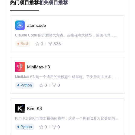
热门项目推荐
相关项目推荐
原生功能现在被Spark SQL直接支持。实际应用时，应当遵循
Spark和Hive的最新文档来配置系统。
atomcode
shark
下载源代码
Claude Code 的开源替代方案。连接任意大模型，编辑代码，运行命令，自动验证 — 全自动执行。用 Rust 构建，极致性能。 ｜ An open-source alternative to Claude Code. Connect any LLM, edit code, run commands, and verify changes — autonomously. Built in Rust for speed. Get Started
Development in Shark has been ended.
0
536
Rust
项目地址：
https://gitcode.com/gh_mirrors/sha/shark
MiniMax-H3
MiniMax H3 是一个通用的全模态生成系统。它支持对由文本、图像、视频和音频组成的多模态上下文进行统一理解，并能生成分辨率高达 2K、时长可达 15 秒的带原生立体声音频的视频。得益于面向任务泛化的系统设计，H3 在预训练阶段就已具备广泛的多模态上下文理解与生成能力，能够出色地执行复杂的多模态指令。
0
0
Python
Kimi-K3
Kimi K3 是Kimi能力最强的模型：这是一个拥有 2.8 万亿参数的混合专家（MoE）模型，具备原生视觉理解能力，并支持 100 万 token 的上下文窗口。
0
0
Python