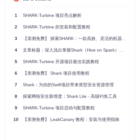
ark中作为SQL引擎扩展。在早期版本中，它可能有一个脚本
如
bin/shark
来初始化环境并启动一个shell，但由于项目已
经停止维护且迁移到Spark SQL，这一步骤可能不再适用。对
1
SHARK-Turbine 项目亮点解析
于最新的实践，应参照Apache Spark的部署方式，通过Spark
Shell配合Hive metastore来模拟传统的Shark使用场景。
2
SHARK-Turbine 的安装和配置教程
三、项目的配置文件介绍
3
【亲测免费】 探索SHARK：一款高效、灵活的机器学习库
Shark依赖于多个配置文件来定制其行为，主要包括但不限
4
文章标题：深入浅出掌握Shark（Hive on Spark）安装与运用
于：
5
SHARK-Turbine 开源项目最佳实践教程
Spark的配置
(
spark-defaults.conf
)：控制Spark的行
6
为，如内存分配、executor数量等，这对于运行Shark至关
【亲测免费】 Shark 项目使用教程
重要。
7
Shark：为你的Swift项目带来类型安全资源管理
Hive相关的配置
(
hive-site.xml
)：由于Shark最初设计
为与Hive兼容，因此需要正确的Hive配置以连接到元数据存
8
探索网络安全新维度：Shark Lite - 高级钓鱼工具
储（通常是MySQL或PostgreSQL）。
Shark自定义配置
（如果存在）：虽然Shark项目本身可能
9
SHARK-Turbine 项目启动与配置教程
指定了特定的配置文件路径或键值，但随着Shark的演进和
被Spark SQL取代，这些配置文件的直接意义减少了。现代
10
【亲测免费】 LeakCanary 教程：安装与使用指南
实践中，更多地调整Spark和Hive的配置来满足类似需求。
考虑到Shark项目最后更新日期和社区活动，强烈建议研究Sp
ark SQL和Hive的集成，因为Shark项目已不再活跃维护，其