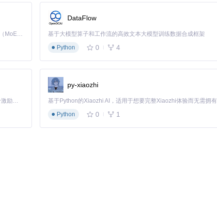
DataFlow
Kimi K3 是Kimi能力最强的模型：这是一个拥有 2.8 万亿参数的混合专家（MoE）模型，具备原生视觉理解能力，并支持 100 万 token 的上下文窗口。
基于大模型算子和工作流的高效文本大模型训练数据合成框架
客户，但手动操作繁琐且易出错。
0
4
Python
式。
py-xiaozhi
「源启盛夏」暑期校园开发者成长计划旨在激活校园开源力量，通过积分激励、认证扶持、资源倾斜等形式，引导高校组织和开发者完成「入驻 — 建项目 — 做贡献 — 获认证 — 得资源」的完整闭环。无论你是想带领社团入驻平台的组织者，还是希望用代码贡献证明自己的开发者，都能在这里找到属于你的成长路径。
0
1
Python
'
ML/CSS文件或字符串）、浏览器渲染（通过无头浏览器引擎）和图片输出