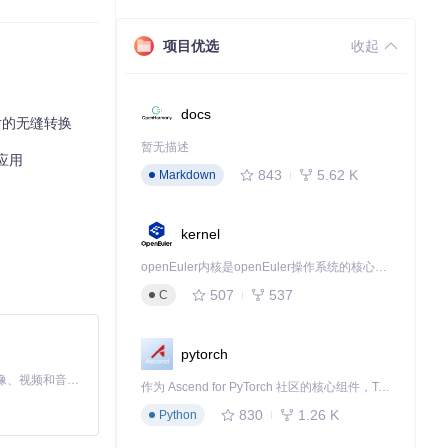
项目优选
收起
docs
片的无缝转换
暂无描述
应用
843
5.62 K
Markdown
kernel
openEuler内核是openEuler操作系统的核心，既是系统性能与稳定性的基石，也是连接处理器、设备与服务的桥梁。
507
537
C
pytorch
MiniMax H3 是一个通用的全模态生成系统。它支持对由文本、图像、视频和音频组成的多模态上下文进行统一理解，并能生成分辨率高达 2K、时长可达 15 秒的带原生立体声音频的视频。得益于面向任务泛化的系统设计，H3 在预训练阶段就已具备广泛的多模态上下文理解与生成能力，能够出色地执行复杂的多模态指令。
作为 Ascend for PyTorch 社区的核心组件，TorchNPU 是昇腾专为 PyTorch 打造的深度学习适配插件，使 PyTorch 框架能够直接调用昇腾 NPU，为开发者提供昇腾 AI 处理器的超强算力。
830
1.26 K
Python