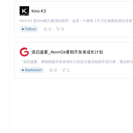
Kimi-K3
场景三：本地HTML文件批量转换
问题场景
：前端开发完成的静态页面需要转换为图片格式展示给
0
0
Python
解决方案
：批量加载本地HTML和CSS文件，统一转换为图片格
核心代码
：
源启盛夏_AtomGit暑期开发者成长计划
# 批量处理本地文件
hti.load_file(
'examples/blue_page.html'
)

0
1
Markdown
hti.load_file(
'examples/blue_background.css'
)

hti.screenshot(
'blue_page.html'
, save_as=
'blue_page.png
进阶技巧：优化与扩展
工作原理解析
HTML2Image的核心工作流程包括三个阶段：资源加载（HT
助于解决复杂场景下的转换问题。