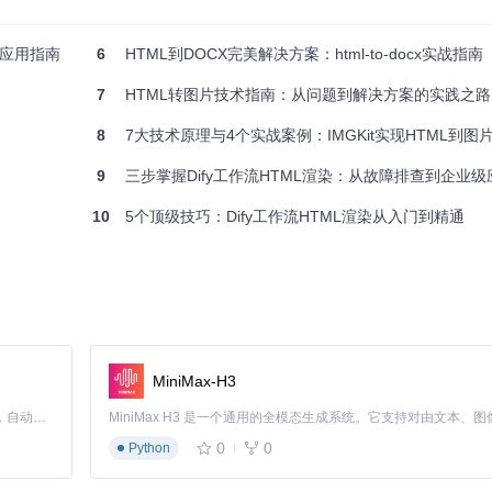
位应用指南
6
HTML到DOCX完美解决方案：html-to-docx实战指南
7
HTML转图片技术指南：从问题到解决方案的实践之路
8
7大技术原理与4个实战案例：IMGKit实现HTML到图
000'
])

ython_org.png'
9
三步掌握Dify工作流HTML渲染：从故障排查到企业级
10
5个顶级技巧：Dify工作流HTML渲染从入门到精通
到PDF报告中，但直接截图存在分辨率不足问题。
控制输出尺寸和样式。
MiniMax-H3
ge will be red</p>"
Claude Code 的开源替代方案。连接任意大模型，编辑代码，运行命令，自动验证 — 全自动执行。用 Rust 构建，极致性能。 ｜ An open-source alternative to Claude Code. Connect any LLM, edit code, run commands, and verify changes — autonomously. Built in Rust for speed. Get Started
0
0
Python
, size=(
1920
, 
1080