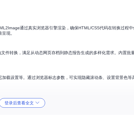
L2Image通过真实浏览器引擎渲染，确保HTML/CSS代码在转换过程
准呈现。
本地文件转换，满足从动态网页存档到静态报告生成的多样化需求。内置批
迟加载设置等。通过浏览器标志参数，可实现隐藏滚动条、设置背景色等
登录后查看全文
但手动截图效率低下且难以标准化。
网页并保存为图片。