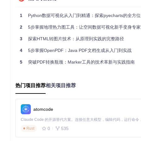
核心代码
：
1
Python数据可视化从入门到精通：探索pyecharts的全方
from
 html2image 
import
 Html2Image

2
5步掌握地理热力图工具：让空间数据可视化新手变身专家
# 设置5秒延迟确保动态内容加载完成
3
探索HTML转图片技术：从原理到实践的完整路径
hti = Html2Image(custom_flags=[
'--virtual-time-budget=5
hti.screenshot(url=
'https://www.python.org'
, save_as=
'p
4
5步掌握OpenPDF：Java PDF文档生成从入门到实战
5
突破PDF转换瓶颈：Marker工具的技术革新与实践指南
场景二：代码生成自定义报告
问题场景
：需要将动态生成的数据分析结果转换为图片格式，嵌入
热门项目推荐
相关项目推荐
解决方案
：使用HTML字符串+CSS样式生成高质量图片，精确
核心代码
：
atomcode
html_content = 
"<h1>An interesting title</h1><p>This pa
css_style = 
"body { background: red; }"
0
535
Rust
hti.screenshot(html_str=html_content, css_str=css_style