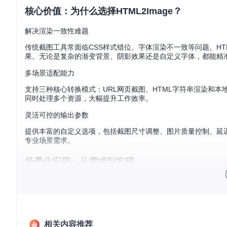
核心价值：为什么选择HTML2Image？
解决渲染一致性难题
传统截图工具常面临CSS样式错位、字体渲染不一致等问题。HTM
果。无论是复杂的渐变背景、阴影效果还是自定义字体，都能精
多场景适配能力
支持三种核心转换模式：URL网页截图、HTML字符串渲染和
同时处理多个资源，大幅提升工作效率。
灵活可控的输出参数
提供丰富的自定义选项，包括截图尺寸调整、图片质量控制、延
专业场景需求。
场景化应用：从需求到实现
场景一：动态网页内容存档
问题场景
：需要定期保存电商平台商品页面作为价格变动证据，
解决方案
：使用HTML2Image的URL截图功能，自动抓取指定
相关内容推荐