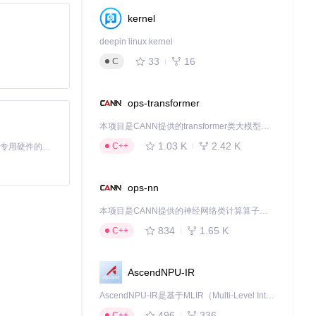
kernel
deepin linux kernel
33
16
C
ops-transformer
本项目是CANN提供的transformer类大模型算子库，实现网络在NPU上加速计算。
1.03 K
2.42 K
C++
基于Python的Xiaozhi AI，适用于想要完整Xiaozhi体验而无需拥有专用硬件的用户。
ops-nn
本项目是CANN提供的神经网络类计算算子库，实现网络在NPU上加速计算。
834
1.65 K
C++
AscendNPU-IR
。理解这一流程有
AscendNPU-IR是基于MLIR（Multi-Level Intermediate Representation）构建的，面向昇腾亲和算子编译时使用的中间表示，提供昇腾完备表达能力，通过编译优化提升昇腾AI处理器计算效率，支持通过生态框架使能昇腾AI处理器与深度调优
496
336
C++