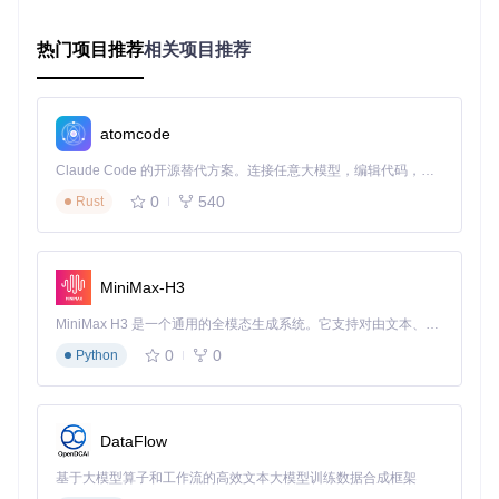
系统侵入性
纯绿色，不修改系统配置
5
部署步骤
热门项目推荐
相关项目推荐
# 1. 下载绿色版压缩包（假设已下载到本地）
# 2. 解压到指定目录
unzip TradingAgents-CN-green-v1.0.zip -d /opt/tradingagent
atomcode
# 3. 进入程序目录
Claude Code 的开源替代方案。连接任意大模型，编辑代码，运行命令，自动验证 — 全自动执行。用 Rust 构建，极致性能。 ｜ An open-source alternative to Claude Code. Connect any LLM, edit code, run commands, and verify changes — autonomously. Built in Rust for speed. Get Started
cd
 /opt/tradingagents

0
540
Rust
# 4. 启动主程序（Windows双击start.bat，Linux/Mac执行以下命令）
绿色版部署适合快速体验和演示环境，内置了所有依赖组件，
MiniMax-H3
无需额外配置数据库和缓存服务。启动后可通过
http://loca
lhost:3000
访问Web界面，或直接使用CLI工具进行交易分
MiniMax H3 是一个通用的全模态生成系统。它支持对由文本、图像、视频和音频组成的多模态上下文进行统一理解，并能生成分辨率高达 2K、时长可达 15 秒的带原生立体声音频的视频。得益于面向任务泛化的系统设计，H3 在预训练阶段就已具备广泛的多模态上下文理解与生成能力，能够出色地执行复杂的多模态指令。
析。
0
0
Python
Docker容器化部署：企业级稳定性方案
适用场景矩阵
维度
评分（1-5）
说明
DataFlow
环境一致性
容器隔离，环境完全一致
5
基于大模型算子和工作流的高效文本大模型训练数据合成框架
扩展性
支持多实例横向扩展
4