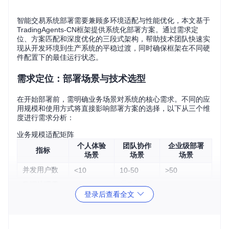
智能交易系统部署需要兼顾多环境适配与性能优化，本文基于
TradingAgents-CN框架提供系统化部署方案。通过需求定
位、方案匹配和深度优化的三段式架构，帮助技术团队快速实
现从开发环境到生产系统的平稳过渡，同时确保框架在不同硬
件配置下的最佳运行状态。
需求定位：部署场景与技术选型
在开始部署前，需明确业务场景对系统的核心需求。不同的应
用规模和使用方式将直接影响部署方案的选择，以下从三个维
度进行需求分析：
业务规模适配矩阵
个人体验
团队协作
企业级部署
指标
场景
场景
场景
并发用户数
<10
10-50
>50
数据处理需
每日1-10G
每日<1GB
每日>10GB
求
登录后查看全文
B
非关键业
可用性要求
重要业务
核心业务
务