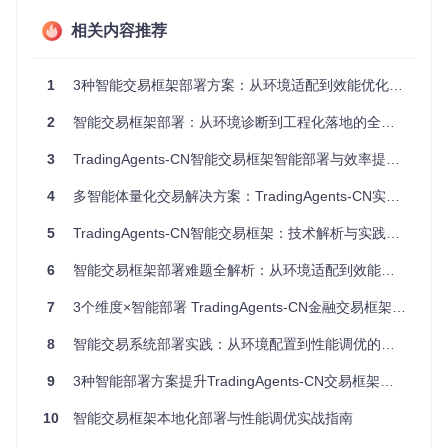
维护成本敏
高
中
低
感度
相关内容推荐
环境资源评估
1
3种智能交易框架部署方案：从环境适配到效能优化的完整路径
部署前需对目标环境进行资源评估，主要关注：
2
智能交易框架部署：从环境诊断到工程化落地的全维度实践
计算资源
：CPU核心数、内存容量、磁盘I/O性能
网络环境
：带宽、延迟、代理配置
3
TradingAgents-CN智能交易框架智能部署与效率提升指南
依赖服务
：MongoDB、Redis等中间件的版本与配置
4
多智能体量化交易解决方案：TradingAgents-CN实战指南
方案匹配：三种部署模式的技术实现
5
TradingAgents-CN智能交易框架：技术解析与实践指南
根据需求定位结果，TradingAgents-CN提供三种部署方案，
每种方案均经过优化以适应特定场景需求。
6
智能交易框架部署难题全解析：从环境适配到效能优化的完整解决方案
绿色版部署：零配置快速启动方案
7
3个维度×智能部署 TradingAgents-CN金融交易框架落地指南
适用场景矩阵
维度
评分（1-5）
说明
8
智能交易系统部署实践：从环境配置到性能调优的完整指南
部署速度
解压即可运行
5
9
3种智能部署方案提升TradingAgents-CN交易框架效率指南
资源占用
预打包环境，体积较大
3
10
智能交易框架本地化部署与性能调优实战指南
版本灵活性
不易进行版本切换
2