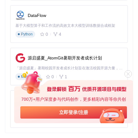
DataFlow
基于大模型算子和工作流的高效文本大模型训练数据合成框架
0
4
Python
源启盛夏_AtomGit暑期开发者成长计划
「源启盛夏」暑期校园开发者成长计划旨在激活校园开源力量，通过积分激励、认证扶持、资源倾斜等形式，引导高校组织和开发者完成「入驻 — 建项目 — 做贡献 — 获认证 — 得资源」的完整闭环。无论你是想带领社团入驻平台的组织者，还是希望用代码贡献证明自己的开发者，都能在这里找到属于你的成长路径。
0
1
Markdown
700万+用户深度参与代码创作，更多精彩内容等你共创
py-xiaozhi
基于Python的Xiaozhi AI，适用于想要完整Xiaozhi体验而无需拥有专用硬件的用户。
立即登录/注册
0
1
Python