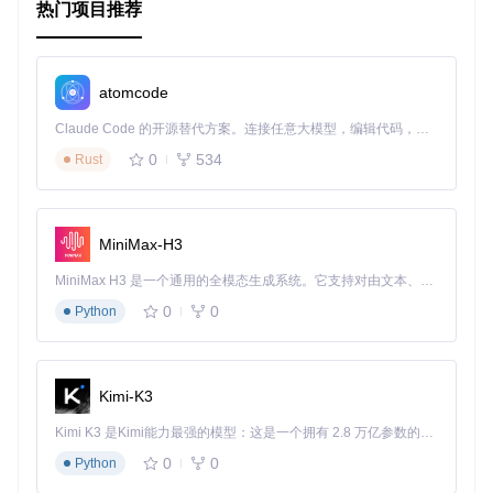
热门项目推荐
通过以上模块的介绍和实践，你可以更高效地管理和发布你的
npm 包。
atomcode
Claude Code 的开源替代方案。连接任意大模型，编辑代码，运行命令，自动验证 — 全自动执行。用 Rust 构建，极致性能。 ｜ An open-source alternative to Claude Code. Connect any LLM, edit code, run commands, and verify changes — autonomously. Built in Rust for speed. Get Started
0
534
Rust
MiniMax-H3
MiniMax H3 是一个通用的全模态生成系统。它支持对由文本、图像、视频和音频组成的多模态上下文进行统一理解，并能生成分辨率高达 2K、时长可达 15 秒的带原生立体声音频的视频。得益于面向任务泛化的系统设计，H3 在预训练阶段就已具备广泛的多模态上下文理解与生成能力，能够出色地执行复杂的多模态指令。
0
0
Python
Kimi-K3
Kimi K3 是Kimi能力最强的模型：这是一个拥有 2.8 万亿参数的混合专家（MoE）模型，具备原生视觉理解能力，并支持 100 万 token 的上下文窗口。
0
0
Python