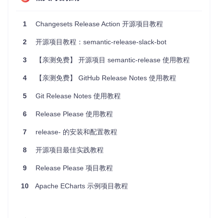
时，只需运行
npm-release
，它会自动处理版本更新和发
布。
1
Changesets Release Action 开源项目教程
最佳实践
自动化脚本
：将
npm-release
集成到你的 CI/CD 流程
2
开源项目教程：semantic-release-slack-bot
中，确保每次提交都能自动发布新版本。
变更日志管理
：使用
npm-release
生成的变更日志来记
3
【亲测免费】 开源项目 semantic-release 使用教程
录每次发布的详细变更，便于追踪和回溯。
版本控制策略
：遵循语义化版本控制规范，确保版本号的
4
【亲测免费】 GitHub Release Notes 使用教程
含义一致且易于理解。
5
Git Release Notes 使用教程
典型生态项目
6
Release Please 使用教程
npm-release
可以与以下生态项目结合使用，进一步提升开
发效率：
7
release- 的安装和配置教程
GitHub Actions
：集成
npm-release
到 GitHub Actions
8
开源项目最佳实践教程
中，实现自动化的 CI/CD 流程。
9
Release Please 项目教程
Conventional Commits
：使用 Conventional Commits
规范提交信息，使得
npm-release
能更准确地生成变更
10
Apache ECharts 示例项目教程
日志。
Lerna
：在多包管理项目中使用 Lerna，结合
npm-relea
se
实现统一版本管理和发布。