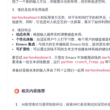
现了一个新的输入方法，并能显示当前布局，但仍有改进空间。
3、项目及技术应用场景
markovkeyboard
的应用潜力无穷。对于长时间打字的程序员、
低疲劳。同时，它也是对人机交互的一次探索，展示了如何利用
4、项目特点
动态布局
：根据输入频率实时调整键盘布局。
个性化体验
：自适应用户个人打字习惯，每个用户的键盘都是
Emacs 集成
：与强大的文本编辑器 Emacs 结合，提供原生
可扩展性
：可以通过训练不同的文本文件创建各种风格的键位
要尝试
markovkeyboard
，只需在 Emacs 中加载预训练的
mark
要准备一份文本训练数据，运行
python crunch_freqs.py
即
准备好迎接未来的输入革命了吗？让我们一起用
markovkeyboa
相关内容推荐
1
AI推理测试与通用智能评估：探索ARC基准测试的深层价