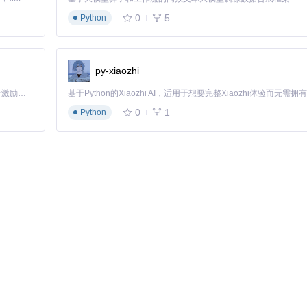
0
5
Python
py-xiaozhi
「源启盛夏」暑期校园开发者成长计划旨在激活校园开源力量，通过积分激励、认证扶持、资源倾斜等形式，引导高校组织和开发者完成「入驻 — 建项目 — 做贡献 — 获认证 — 得资源」的完整闭环。无论你是想带领社团入驻平台的组织者，还是希望用代码贡献证明自己的开发者，都能在这里找到属于你的成长路径。
0
1
Python