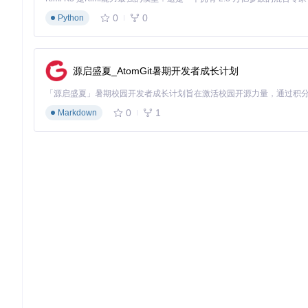
0
0
Python
源启盛夏_AtomGit暑期开发者成长计划
0
1
Markdown