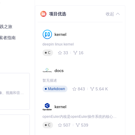
南
项目优选
收起
实践之旅
kernel
探索者指南
deepin linux kernel
33
16
C
docs
暂无描述
843
5.64 K
Markdown
MiniMax H3 是一个通用的全模态生成系统。它支持对由文本、图像、视频和音频组成的多模态上下文进行统一理解，并能生成分辨率高达 2K、时长可达 15 秒的带原生立体声音频的视频。得益于面向任务泛化的系统设计，H3 在预训练阶段就已具备广泛的多模态上下文理解与生成能力，能够出色地执行复杂的多模态指令。
kernel
openEuler内核是openEuler操作系统的核心，既是系统性能与稳定性的基石，也是连接处理器、设备与服务的桥梁。
507
539
C