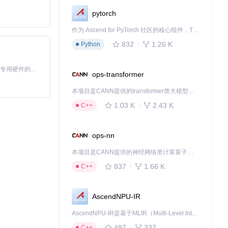
pytorch
作为 Ascend for PyTorch 社区的核心组件，TorchNPU 是昇腾专为 PyTorch 打造的深度学习适配插件，使 PyTorch 框架能够直接调用昇腾 NPU，为开发者提供昇腾 AI 处理器的超强算力。
832
1.26 K
Python
基于Python的Xiaozhi AI，适用于想要完整Xiaozhi体验而无需拥有专用硬件的用户。
ops-transformer
本项目是CANN提供的transformer类大模型算子库，实现网络在NPU上加速计算。
1.03 K
2.43 K
C++
ops-nn
本项目是CANN提供的神经网络类计算算子库，实现网络在NPU上加速计算。
837
1.66 K
C++
AscendNPU-IR
AscendNPU-IR是基于MLIR（Multi-Level Intermediate Representation）构建的，面向昇腾亲和算子编译时使用的中间表示，提供昇腾完备表达能力，通过编译优化提升昇腾AI处理器计算效率，支持通过生态框架使能昇腾AI处理器与深度调优
497
337
C++