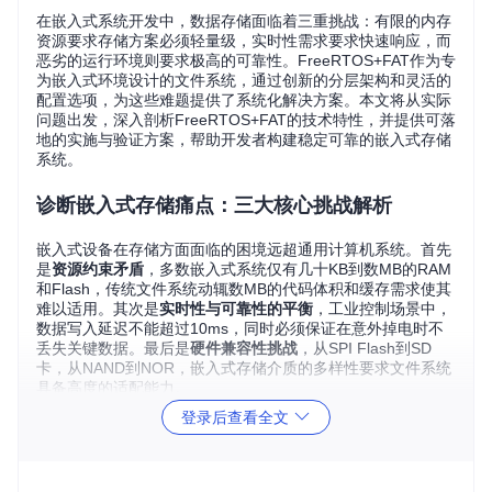
在嵌入式系统开发中，数据存储面临着三重挑战：有限的内存
资源要求存储方案必须轻量级，实时性需求要求快速响应，而
恶劣的运行环境则要求极高的可靠性。FreeRTOS+FAT作为专
为嵌入式环境设计的文件系统，通过创新的分层架构和灵活的
配置选项，为这些难题提供了系统化解决方案。本文将从实际
问题出发，深入剖析FreeRTOS+FAT的技术特性，并提供可落
地的实施与验证方案，帮助开发者构建稳定可靠的嵌入式存储
系统。
诊断嵌入式存储痛点：三大核心挑战解析
嵌入式设备在存储方面面临的困境远超通用计算机系统。首先
是
资源约束矛盾
，多数嵌入式系统仅有几十KB到数MB的RAM
和Flash，传统文件系统动辄数MB的代码体积和缓存需求使其
难以适用。其次是
实时性与可靠性的平衡
，工业控制场景中，
数据写入延迟不能超过10ms，同时必须保证在意外掉电时不
丢失关键数据。最后是
硬件兼容性挑战
，从SPI Flash到SD
卡，从NAND到NOR，嵌入式存储介质的多样性要求文件系统
具备高度的适配能力。
登录后查看全文
以智能家居网关为例，该设备通常配备8MB Flash和64KB RA
M，需要同时处理传感器日志写入、固件升级和配置文件存
储。若采用传统文件系统，不仅会占用过多资源，还可能因写
入延迟导致传感器数据丢失。FreeRTOS+FAT针对此类场景设