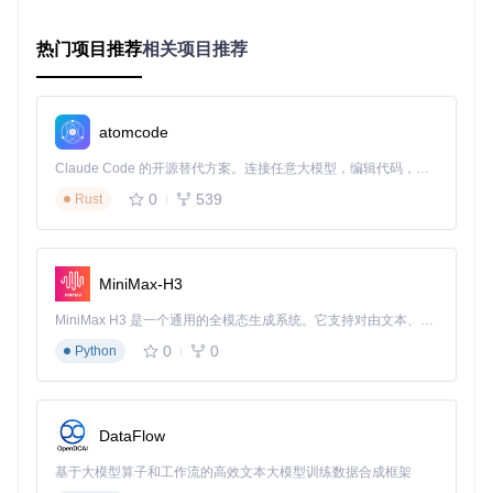
// 支持多种存储介质
    }

}

热门项目推荐
相关项目推荐
// 文件操作API（FreeRTOS-Plus/Source/FreeRTOS-Plus-FAT/ff_
FRESULT 
f_write
(FIL *fp, 
const
void
 *buff, UINT btr, UINT
// 核心写入逻辑，包含缓存管理和原子操作
atomcode
if
 (xSemaphoreTake(fp->mutex, portMAX_DELAY) != pdTRUE
return
 FR_TIMEOUT;

Claude Code 的开源替代方案。连接任意大模型，编辑代码，运行命令，自动验证 — 全自动执行。用 Rust 构建，极致性能。 ｜ An open-source alternative to Claude Code. Connect any LLM, edit code, run commands, and verify changes — autonomously. Built in Rust for speed. Get Started
    }

0
539
Rust
// 实际写入操作
    *btw = prvWriteData(fp, buff, btr);

    xSemaphoreGive(fp->mutex);

return
 FR_OK;

MiniMax-H3
MiniMax H3 是一个通用的全模态生成系统。它支持对由文本、图像、视频和音频组成的多模态上下文进行统一理解，并能生成分辨率高达 2K、时长可达 15 秒的带原生立体声音频的视频。得益于面向任务泛化的系统设计，H3 在预训练阶段就已具备广泛的多模态上下文理解与生成能力，能够出色地执行复杂的多模态指令。
资源占用对比
：
0
0
Python
代码体
运行时R
配置选项
典型应用场景
积
AM
最小配置
8位MCU，如AVR
20KB
5KB
DataFlow
32位MCU，如STM3
标准配置
45KB
15KB
基于大模型算子和工作流的高效文本大模型训练数据合成框架
2