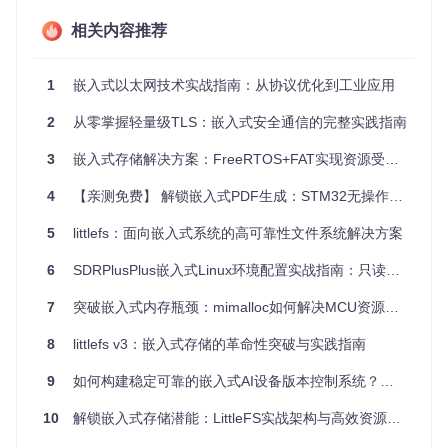
计，其核心代码仅需20KB Flash和5KB RAM，同时提供毫秒
级的文件操作响应能力。
相关内容推荐
重构存储层：FreeRTOS+FAT的技术特性与实
1
嵌入式以太网技术实战指南：从协议优化到工业应用
施路径
2
从零掌握轻量级TLS：嵌入式安全通信的完整实践指南
突破资源限制：轻量级架构设计
3
嵌入式存储解决方案：FreeRTOS+FAT实现资源受限环境下可靠数据管理的创新方法
FreeRTOS+FAT采用模块化设计，将整个系统分为存储介质抽
象层、FAT核心层和应用接口层三个独立模块。这种架构类似
4
【亲测免费】 解锁嵌入式PDF生成：STM32无操作系统平台实战指南
于餐厅的分工体系：存储介质抽象层如同食材处理员，负责与
不同类型的存储硬件打交道；FAT核心层好比厨师团队，处理
5
littlefs：面向嵌入式系统的高可靠性文件系统解决方案
文件系统的核心逻辑；应用接口层则像服务员，为用户提供简
洁的操作界面。
6
SDRPlusPlus嵌入式Linux环境配置实战指南：只读文件系统下的持久化方案
核心实现代码片段
：
7
突破嵌入式内存瓶颈：mimalloc如何解决MCU资源受限难题
8
littlefs v3：嵌入式存储的革命性突破与实践指南
// 存储介质抽象层示例（FreeRTOS-Plus/Source/FreeRTOS-Plus-FAT
DSTATUS 
disk_initialize
(BYTE pdrv)
 {

9
如何构建稳定可靠的嵌入式AI设备版本控制系统？从设计到实践的完整指南
// 根据不同驱动号初始化对应的存储设备
switch
(pdrv) {

10
解锁嵌入式存储潜能：LittleFS实战架构与高效资源管理指南
case
0
: 
return
 SD_Init();

case
1
: 
return
 Flash_Init();
