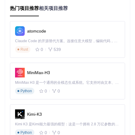
标
热门项目推荐
相关项目推荐
交互模
可视化表单操作
命令参数驱动
式
资源占
较高（需运行Web服
低（纯命令行执行）
用
务）
atomcode
部署复
中（需启动服务并通
低（直接执行Python
Claude Code 的开源替代方案。连接任意大模型，编辑代码，运行命令，自动验证 — 全自动执行。用 Rust 构建，极致性能。 ｜ An open-source alternative to Claude Code. Connect any LLM, edit code, run commands, and verify changes — autonomously. Built in Rust for speed. Get Started
杂度
过浏览器访问）
脚本）
0
539
Rust
批量处
强（支持脚本集成与
弱（需人工操作）
理能力
参数化调用）
适用环
桌面端、临时授权、
服务器环境、自动化
境
交互配置场景
部署、批量授权
MiniMax-H3
技术依
Python、Web服务
MiniMax H3 是一个通用的全模态生成系统。它支持对由文本、图像、视频和音频组成的多模态上下文进行统一理解，并能生成分辨率高达 2K、时长可达 15 秒的带原生立体声音频的视频。得益于面向任务泛化的系统设计，H3 在预训练阶段就已具备广泛的多模态上下文理解与生成能力，能够出色地执行复杂的多模态指令。
Python运行时环境
赖
器、浏览器
0
0
Python
选型建议
：桌面用户优先选择Web图形界面工具，通过直观的
表单配置生成授权码；服务器环境或需要批量处理的场景，命
令行工具更为高效，可通过脚本集成实现自动化授权管理。
Kimi-K3
实施指南：授权工具部署与操作流程
Kimi K3 是Kimi能力最强的模型：这是一个拥有 2.8 万亿参数的混合专家（MoE）模型，具备原生视觉理解能力，并支持 100 万 token 的上下文窗口。
0
0
Python
环境准备与依赖配置