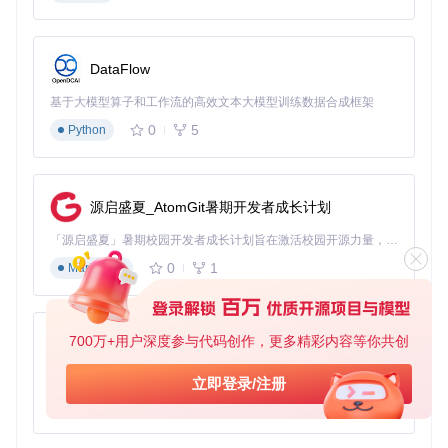
BCompare_Keygen项目基于Python开发，需满足以下环境要
求：
DataFlow
操作系统：Windows 7+、macOS 10.12+或Linux（Ubuntu
16.04+/CentOS 7+）
基于大模型算子和工作流的高效文本大模型训练数据合成框架
Python版本：3.6及以上
0
5
Python
必要依赖：通过requirements.txt文件管理
部署步骤
：
源启盛夏_AtomGit暑期开发者成长计划
获取项目代码：
「源启盛夏」暑期校园开发者成长计划旨在激活校园开源力量，通过积分激励、认证扶持、资源倾斜等形式，引导高校组织和开发者完成「入驻 — 建项目 — 做贡献 — 获认证 — 得资源」的完整闭环。无论你是想带领社团入驻平台的组织者，还是希望用代码贡献证明自己的开发者，都能在这里找到属于你的成长路径。
git 
clone
cd
0
1
Markdown
安装依赖包：
# Windows系统
700万+用户深度参与代码创作，更多精彩内容等你共创
pip install -r requirements.txt

py-xiaozhi
# Unix-like系统
基于Python的Xiaozhi AI，适用于想要完整Xiaozhi体验而无需拥有专用硬件的用户。
立即登录/注册
0
1
Python
技术注释
：Linux系统可能需要预先安装python3-dev系统