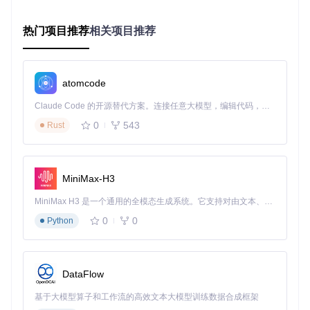
这一原则，在调试版本中能立即发现生命周期不匹配问题。
热门项目推荐
相关项目推荐
这些原则看似简单，却能有效预防大多数动态内存错误。它们
的核心思想是将隐性假设显性化，通过状态跟踪消除内存操作
的不确定性。
atomcode
案例分析：典型错误模式与安全编码对比
Claude Code 的开源替代方案。连接任意大模型，编辑代码，运行命令，自动验证 — 全自动执行。用 Rust 构建，极致性能。 ｜ An open-source alternative to Claude Code. Connect any LLM, edit code, run commands, and verify changes — autonomously. Built in Rust for speed. Get Started
理论原则需要通过实践案例来加深理解。让我们通过curl项目
0
543
Rust
中发现的真实案例，对比错误与正确的编码方式，直观感受动
态缓冲区安全管理的关键点。
典型错误案例1：未初始化直接使用
MiniMax-H3
// ❌ 错误示例：直接声明后使用
struct
dynbuf
buffer
;
MiniMax H3 是一个通用的全模态生成系统。它支持对由文本、图像、视频和音频组成的多模态上下文进行统一理解，并能生成分辨率高达 2K、时长可达 15 秒的带原生立体声音频的视频。得益于面向任务泛化的系统设计，H3 在预训练阶段就已具备广泛的多模态上下文理解与生成能力，能够出色地执行复杂的多模态指令。
Curl_dyn_add(&buffer, 
"test data"
, 
9
); 
// 未初始化就调用添
0
0
Python
这种错误通常发生在开发者假设结构体在声明时会自动初始化
为零值。然而，在C语言中，自动变量的初始值是未定义的，
可能包含随机数据。如果
init
标志恰好被随机值设置为"已初
DataFlow
始化"状态，后续操作就可能访问无效内存。
基于大模型算子和工作流的高效文本大模型训练数据合成框架
// ✅ 正确示例：显式初始化