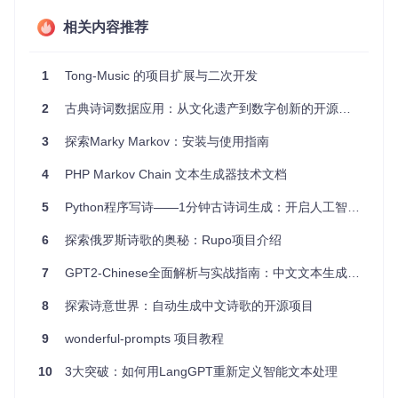
易用性
：只需提供文件名、深度和源文件路径，即可完成
相关内容推荐
解析与生成操作，命令行界面简单明了。
灵活性
：支持自定义深度参数，可根据需要调整生成文本
的相似度和多样性。
1
Tong-Music 的项目扩展与二次开发
效率
：尽管解析大型文档可能耗时，但生成过程快速，可
轻松生成多条句子。
2
古典诗词数据应用：从文化遗产到数字创新的开源实践
扩展性
：代码结构清晰，方便扩展或整合到其他自然语言
处理项目中。
3
探索Marky Markov：安装与使用指南
以下是一个使用《银河系漫游指南》作为源文本生成的例子：
4
PHP Markov Chain 文本生成器技术文档
5
Python程序写诗——1分钟古诗词生成：开启人工智能与传统文化的交融
> 
python markov.py parse 边缘之旅 2 /path/to/galaxy.txt
> 
python markov.py gen 边缘之旅 3
看着，我不会说沃贡语！你不必触碰水。

6
探索俄罗斯诗歌的奥秘：Rupo项目介绍
他皱眉，然后微笑，然后试着去估计他们可以接走搭车人的速度。

7
GPT2-Chinese全面解析与实战指南：中文文本生成技术与跨平台部署方案
8
探索诗意世界：自动生成中文诗歌的开源项目
来试试看，让
markov-text
带领你踏上一次奇妙的文字探险
之旅吧！
9
wonderful-prompts 项目教程
10
3大突破：如何用LangGPT重新定义智能文本处理