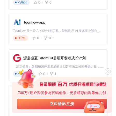
背景
：刚接触游戏的小明，面对复杂的天赋系统无从下手
0
0
Python
解决方案
：使用PoeCharm中文天赋树和推荐加点功能
成果
：2小时内完成第一个角色构建，伤害提升
400%
，顺利通
关剧情
Toonflow-app
案例二：赛季冲级的效率工具
Toonflow 是一款 AI 短剧漫剧工具，能够利用 AI 技术将小说自动转化为剧本，并结合 AI 生成的图片和视频，实现高效的短剧创作。借助 Toonflow，可以轻松完成从文字到影像的全流程，让短剧制作变得更加智能与便捷。
背景
：资深玩家小李参加新赛季冲级活动
解决方案
：利用迷宫攻略和装备搭配功能优化升级路径
0
16
HTML
成果
：较上赛季提前
6小时
达到满级，获得赛季奖励
进阶技巧：定制你的个性化工具
源启盛夏_AtomGit暑期开发者成长计划
「源启盛夏」暑期校园开发者成长计划旨在激活校园开源力量，通过积分激励、认证扶持、资源倾斜等形式，引导高校组织和开发者完成「入驻 — 建项目 — 做贡献 — 获认证 — 得资源」的完整闭环。无论你是想带领社团入驻平台的组织者，还是希望用代码贡献证明自己的开发者，都能在这里找到属于你的成长路径。
字体自定义方案
准备TTF格式字体文件
0
1
Markdown
重命名为
FZ_ZY.ttf
替换
PoeCharm/Fonts/
目录下原文件
重启程序生效
存档管理策略
700万+用户深度参与代码创作，更多精彩内容等你共创
AionUi
定期备份
PoeCharm/Pob/
目录下的builds文件夹
使用云同步工具实现多设备存档共享
免费、本地、开源的 24/7 全天候 Cowork 应用，以及适用于 Gemini CLI、Claude Code、Codex、OpenCode、Qwen Code、Goose CLI、Auggie 等的 OpenClaw | 🌟 喜欢就点star吧
立即登录/注册
不同角色构建使用明确命名，如"冰刺卫士-3.24"
0
6
TypeScript