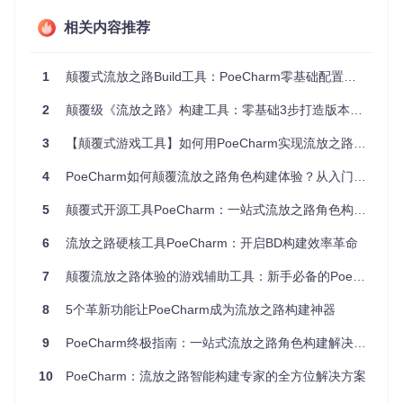
[!TIP] 首次启动可能需要2-3分钟加载数据，建议关闭其他
相关内容推荐
占用内存的程序
1
颠覆式流放之路Build工具：PoeCharm零基础配置指南
PoeCharm主界面展示国际服/国服双版本入口及常用功能导航
2
颠覆级《流放之路》构建工具：零基础3步打造版本T0 BD，效率提升300%
3
【颠覆式游戏工具】如何用PoeCharm实现流放之路效率提升的终极突破
效率提升：三大核心功能解决构建难题
4
PoeCharm如何颠覆流放之路角色构建体验？从入门到高手的实战全攻略
🔍 全中文天赋树系统
5
颠覆式开源工具PoeCharm：一站式流放之路角色构建与攻略解决方案
解决问题
：原版英文天赋树理解困难，加点策略不清晰
核心价值
：降低学习成本，提升规划效率
6
流放之路硬核工具PoeCharm：开启BD构建效率革命
实时属性预览：加点后立即显示伤害、防御等属性变化
7
颠覆流放之路体验的游戏辅助工具：新手必备的PoeCharm神器
多方案对比：同时保存3套天赋配置，一键切换对比效果
中文注释：所有天赋节点附带详细中文说明和最优路径推荐
8
5个革新功能让PoeCharm成为流放之路构建神器
⚡ 智能装备管理系统
9
PoeCharm终极指南：一站式流放之路角色构建解决方案
解决问题
：装备搭配测试繁琐，属性计算复杂
核心价值
：缩短装备测试时间，优化属性组合
10
PoeCharm：流放之路智能构建专家的全方位解决方案
中英文装备搜索：支持中文名和英文名双重检索