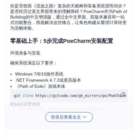
你是否曾因《流放之路》复杂的天赋树和装备系统望而却步？
是否经历过英文界面带来的理解障碍？PoeCharm作为Path of
Building的中文增强版，通过全中文界面、双版本兼容和一站
式功能整合，彻底解决这些痛点，让角色构建从繁琐计算转变
为流畅体验。
零基础上手：5步完成PoeCharm安装配置
环境准备与安装
确保系统满足以下要求：
Windows 7/8/10操作系统
.NET Framework 4.7.2或更高版本
《Path of Exile》游戏本体
git 
clone
 https://gitcode.com/gh_mirrors/po/PoeCharm  
# 
初始化设置流程
进入项目目录，双击
PoeCharm.exe
启动程序
在弹出窗口中设置游戏安装路径
登录后查看全文
选择服务器版本（国际服/国服）
等待程序加载翻译文件和数据库
完成基础设置，进入主界面