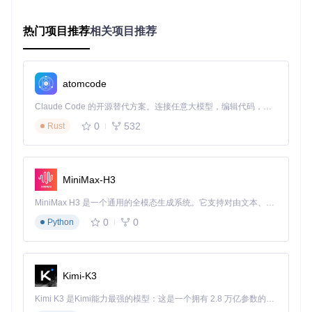
套装效果模拟：一键切换不同装备组合，自动计算综合属性
物品数据库：内置全赛季装备数据，无需联网即可查询
热门项目推荐
相关项目推荐
[!WARNING] 国服与国际服装备数据库不互通，切换版本
需重新加载数据
🛠️ 迷宫攻略助手
atomcode
解决问题
：迷宫地图复杂，路径规划耗时
Claude Code 的开源替代方案。连接任意大模型，编辑代码，运行命令，自动验证 — 全自动执行。用 Rust 构建，极致性能。 ｜ An open-source alternative to Claude Code. Connect any LLM, edit code, run commands, and verify changes — autonomously. Built in Rust for speed. Get Started
核心价值
：提高迷宫通关效率，节省探索时间
0
532
Rust
每日迷宫地图：实时更新最优路径和关键道具位置
机关提示：标记陷阱和谜题解法，降低死亡风险
宝箱位置：精确标注所有宝箱和奖励物品
MiniMax-H3
MiniMax H3 是一个通用的全模态生成系统。它支持对由文本、图像、视频和音频组成的多模态上下文进行统一理解，并能生成分辨率高达 2K、时长可达 15 秒的带原生立体声音频的视频。得益于面向任务泛化的系统设计，H3 在预训练阶段就已具备广泛的多模态上下文理解与生成能力，能够出色地执行复杂的多模态指令。
PoeCharm迷宫攻略功能，提供详细的地图路径和道具位置标
0
0
Python
记
典型用户案例：从新手到专家的蜕变
Kimi-K3
案例一：新人玩家的入门利器
Kimi K3 是Kimi能力最强的模型：这是一个拥有 2.8 万亿参数的混合专家（MoE）模型，具备原生视觉理解能力，并支持 100 万 token 的上下文窗口。