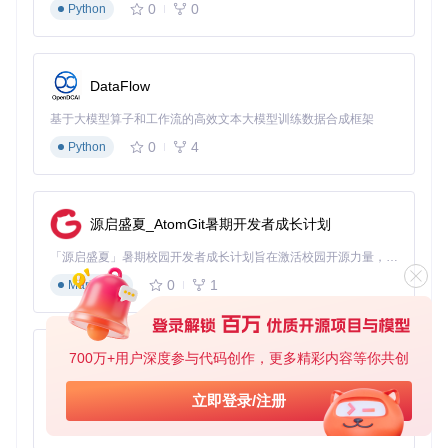
0
0
Python
DataFlow
基于大模型算子和工作流的高效文本大模型训练数据合成框架
0
4
Python
源启盛夏_AtomGit暑期开发者成长计划
「源启盛夏」暑期校园开发者成长计划旨在激活校园开源力量，通过积分激励、认证扶持、资源倾斜等形式，引导高校组织和开发者完成「入驻 — 建项目 — 做贡献 — 获认证 — 得资源」的完整闭环。无论你是想带领社团入驻平台的组织者，还是希望用代码贡献证明自己的开发者，都能在这里找到属于你的成长路径。
0
1
Markdown
700万+用户深度参与代码创作，更多精彩内容等你共创
py-xiaozhi
基于Python的Xiaozhi AI，适用于想要完整Xiaozhi体验而无需拥有专用硬件的用户。
立即登录/注册
0
1
Python