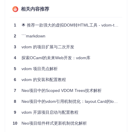
以下场景：
相关内容推荐
当你需要在自定义元素和现有框架之间建立桥梁时
需要测试真实DOM或Web组件的时候
1
🌟 推荐一款强大的虚拟DOM转HTML工具 - vdom-to-html
在自定义事件和DOM事件之间进行交互时
将复杂的数据结构传递给DOM元素，即使它们不包含在特
2
```markdown
定框架的属性白名单中
3
vdom 的项目扩展与二次开发
项目特点
4
探索OCaml的未来Web开发：vdom库
跨框架一致性
：无论你选择哪个虚拟DOM库，Val都能提供
统一的工作模式。
5
vdom 项目亮点解析
完全控制
：你可以精确控制DOM元素的属性、事件和属
6
性。
vdom 的安装和配置教程
易于集成
：只需要简单导入并封装你的虚拟DOM创建函
7
Neo项目中的Scoped VDOM Trees技术解析
数。
适用于真实DOM
：Val自带一个默认适配器，可以直接创建
8
Neo项目中的vdom引用机制优化：layout.Card的loadModule实现解析
真实的DOM节点，方便测试和开发。
灵活性
：除了标准的框架属性，其余参数仍可按原样传递给
9
vdom 开源项目启动与配置教程
底层库，保持了原有的灵活性。
10
Neo项目组件样式更新机制优化解析
例如，对于React用户，你只需这样使用Val：