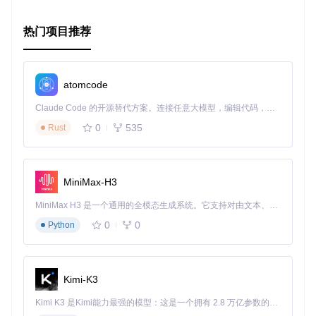
import
 { createElement } 
from
'react'
import
 val 
from
'@skatejs/val'
;

热门项目推荐
export
default
val
atomcode
然后在你的React组件中，替换掉原来的createElement，一切
都会自动适配。
Claude Code 的开源替代方案。连接任意大模型，编辑代码，运行命令，自动验证 — 全自动执行。用 Rust 构建，极致性能。 ｜ An open-source alternative to Claude Code. Connect any LLM, edit code, run commands, and verify changes — autonomously. Built in Rust for speed. Get Started
总的来说，Val是一个强大且灵活的工具，能够帮助开发者克
0
535
Rust
服跨框架集成的挑战，提升开发效率。如果你正在寻找一种方
式来简化你的前端代码并提高其可维护性，那么Val绝对值得
尝试。现在就开始使用Val，让你的项目更加得心应手吧！
MiniMax-H3
MiniMax H3 是一个通用的全模态生成系统。它支持对由文本、图像、视频和音频组成的多模态上下文进行统一理解，并能生成分辨率高达 2K、时长可达 15 秒的带原生立体声音频的视频。得益于面向任务泛化的系统设计，H3 在预训练阶段就已具备广泛的多模态上下文理解与生成能力，能够出色地执行复杂的多模态指令。
0
0
Python
Kimi-K3
Kimi K3 是Kimi能力最强的模型：这是一个拥有 2.8 万亿参数的混合专家（MoE）模型，具备原生视觉理解能力，并支持 100 万 token 的上下文窗口。