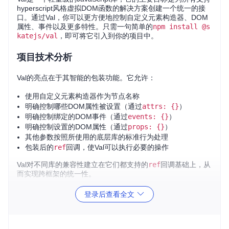
hyperscript风格虚拟DOM函数的解决方案创建一个统一的接
口。通过Val，你可以更方便地控制自定义元素构造器、DOM
属性、事件以及更多特性。只需一句简单的
npm install @s
katejs/val
，即可将它引入到你的项目中。
项目技术分析
Val的亮点在于其智能的包装功能。它允许：
使用自定义元素构造器作为节点名称
明确控制哪些DOM属性被设置（通过
attrs: {}
）
明确控制绑定的DOM事件（通过
events: {}
）
明确控制设置的DOM属性（通过
props: {}
）
其他参数按照所使用的底层库的标准行为处理
包装后的
ref
回调，使Val可以执行必要的操作
Val对不同库的兼容性建立在它们都支持的
ref
回调基础上，从
而实现跨框架的统一性。
登录后查看全文
应用场景
无论你在React、Preact还是其他虚拟DOM库中工作，甚至是
直接操作真实DOM，Val都是一个强大的工具。它特别适合于