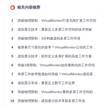
技术解构：如何让软件创造"物理级"显示体验？
相关内容推荐
VirtualMonitor采用创新的硬件抽象层技术，在操作系统内核层
面模拟真实显示器设备。这与传统的窗口分割工具有着本质区
1
突破物理限制：VirtualMonitor打造无限扩展工作空间
别——它不是简单的界面划分，而是让系统真正识别出多个独
立显示器。
2
虚拟显示技术：重新定义多屏工作空间的技术突破
3
突破物理限制：3步构建虚拟多屏工作环境
上图展示了VirtualMonitor的核心架构，其中管理层负责用户交
4
被屏幕尺寸困住的效率？VirtualMonitor让你的工作空间突破物理限制
互，核心层处理资源分配，设备层模拟硬件行为。这种分层设
计确保了虚拟显示器与物理显示器的无缝兼容，应用程序无法
5
虚拟显示技术：软件定义多屏扩展的高效工作方案
区分其差异。
关键技术优势
6
突破3屏限制：VirtualMonitor如何重构你的工作空间
：
系统级集成：被操作系统识别为真实硬件，支持完整分辨率
7
单屏工作效率瓶颈如何突破？VirtualMonitor虚拟显示器让你的数字空间无限扩展
和色彩管理
8
虚拟显示革命：重新定义数字工作边界
资源智能调度：动态分配GPU和内存资源，避免传统多屏的
性能损耗
9
突破物理限制：VirtualMonitor重构多屏工作空间的技术革新
跨平台兼容：通过抽象层实现Windows、Linux、macOS全
平台支持
10
突破物理限制：虚拟显示技术革新多屏工作流