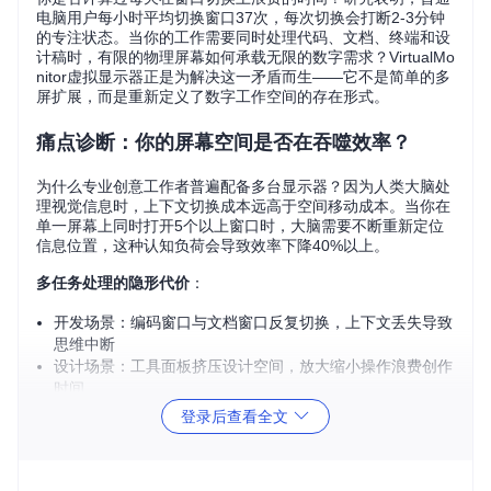
电脑用户每小时平均切换窗口37次，每次切换会打断2-3分钟
的专注状态。当你的工作需要同时处理代码、文档、终端和设
计稿时，有限的物理屏幕如何承载无限的数字需求？VirtualMo
nitor虚拟显示器正是为解决这一矛盾而生——它不是简单的多
屏扩展，而是重新定义了数字工作空间的存在形式。
痛点诊断：你的屏幕空间是否在吞噬效率？
为什么专业创意工作者普遍配备多台显示器？因为人类大脑处
理视觉信息时，上下文切换成本远高于空间移动成本。当你在
单一屏幕上同时打开5个以上窗口时，大脑需要不断重新定位
信息位置，这种认知负荷会导致效率下降40%以上。
多任务处理的隐形代价
：
开发场景：编码窗口与文档窗口反复切换，上下文丢失导致
思维中断
设计场景：工具面板挤压设计空间，放大缩小操作浪费创作
时间
数据场景：表格、图表、报告无法并列对比，分析维度受限
登录后查看全文
思考点：你当前的屏幕配置中，有多少时间用于窗口管理而非
内容创作？