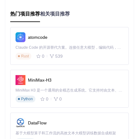
场景赋能：不同工作负载的空间优化策略
如何通过虚拟扩展提升信息密集型工作效率？
热门项目推荐
相关项目推荐
数据分析、内容创作等信息密集型任务需要同时展示多个信息
源。VirtualMonitor允许你创建专门的"数据监控屏"，将实时数
据仪表板、参考文档和分析工具固定在独立虚拟空间，主屏幕
atomcode
专注于核心操作。
Claude Code 的开源替代方案。连接任意大模型，编辑代码，运行命令，自动验证 — 全自动执行。用 Rust 构建，极致性能。 ｜ An open-source alternative to Claude Code. Connect any LLM, edit code, run commands, and verify changes — autonomously. Built in Rust for speed. Get Started
0
539
Rust
上图显示了多虚拟环境的集中管理界面，你可以为不同工作场
景创建独立的显示配置文件，一键切换开发、写作或会议模
式。
MiniMax-H3
如何实现创意工作的无缝工作流？
MiniMax H3 是一个通用的全模态生成系统。它支持对由文本、图像、视频和音频组成的多模态上下文进行统一理解，并能生成分辨率高达 2K、时长可达 15 秒的带原生立体声音频的视频。得益于面向任务泛化的系统设计，H3 在预训练阶段就已具备广泛的多模态上下文理解与生成能力，能够出色地执行复杂的多模态指令。
设计、视频编辑等创意工作对屏幕空间有特殊需求。通过Virtu
alMonitor，你可以将工具栏、素材库和预览窗口分布在不同虚
0
0
Python
拟显示器，主工作区保持最大可用空间。更重要的是，虚拟显
示器支持色彩校准，确保设计作品的色彩一致性。
如何通过空间隔离提升多任务处理能力？
DataFlow
研究表明，物理空间隔离能显著提升多任务处理效率。Virtual
基于大模型算子和工作流的高效文本大模型训练数据合成框架
Monitor允许你为不同项目创建独立的虚拟显示组，当切换项