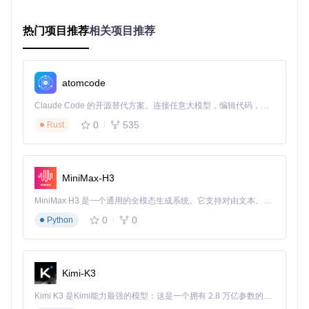
热门项目推荐
相关项目推荐
源码编译安装
：
git 
clone
cd
 Mousai

atomcode
meson _build --prefix=/usr/local

Claude Code 的开源替代方案。连接任意大模型，编辑代码，运行命令，自动验证 — 全自动执行。用 Rust 构建，极致性能。 ｜ An open-source alternative to Claude Code. Connect any LLM, edit code, run commands, and verify changes — autonomously. Built in Rust for speed. Get Started
配置优化：提升识别成功率的音频识别技巧
0
535
Rust
首次启动后，建议完成三项设置：在偏好设置中选择最佳音频
输入设备，前往audd.io获取API令牌以解锁更多识别次数，开
启"自动保存识别历史"功能确保不错过任何歌曲。这些简单配
MiniMax-H3
置能让识别成功率提升30%以上⚙️
MiniMax H3 是一个通用的全模态生成系统。它支持对由文本、图像、视频和音频组成的多模态上下文进行统一理解，并能生成分辨率高达 2K、时长可达 15 秒的带原生立体声音频的视频。得益于面向任务泛化的系统设计，H3 在预训练阶段就已具备广泛的多模态上下文理解与生成能力，能够出色地执行复杂的多模态指令。
离线音乐识别方法：无网络也能捕捉灵感
0
0
Python
当网络不可用时，Mousai会自动切换至离线模式，将音频片段
保存为本地文件。只需在重新联网后进入"离线录音"页面，即
可批量完成识别。这项功能让你在飞机、地铁等网络受限环境
中也能安心收集音乐灵感✈️
Kimi-K3
技术架构解析：Rust构建的音乐识别利器
Kimi K3 是Kimi能力最强的模型：这是一个拥有 2.8 万亿参数的混合专家（MoE）模型，具备原生视觉理解能力，并支持 100 万 token 的上下文窗口。