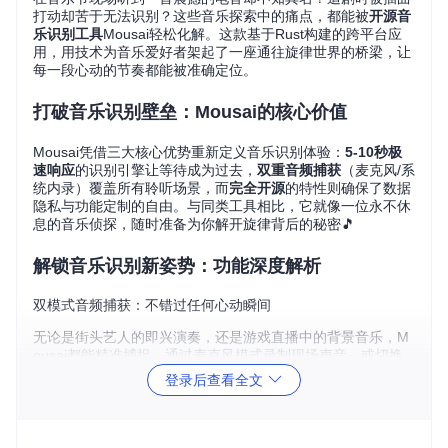
打动却苦于无法识别？这些音乐探索中的痛点，都能被
开源音
乐识别工具
Mousai轻松化解。这款基于Rust构建的跨平台应
用，用技术为音乐爱好者架起了一座通往旋律世界的桥梁，让
每一段心动的节奏都能被准确定位。
打破音乐识别壁垒：Mousai的核心价值
Mousai凭借三大核心优势重新定义音乐识别体验：
5-10秒极
速响应
的识别引擎让等待成为过去，
双重音频捕获
（麦克风/系
统内录）覆盖所有聆听场景，而
完全开源
的特性则确保了数据
隐私与功能定制的自由。与同类工具相比，它就像一位永不休
息的音乐侦探，随时准备为你解开旋律背后的秘密🎵
解锁音乐识别新姿势：功能深度解析
双模式音频捕获：不错过任何心动瞬间
无论是街头艺人的即兴演奏，还是游戏直播中的背景音乐，M
ousai都能精准捕捉。通过麦克风模式录制现场声音，或切换
至桌面音频模式捕获流媒体内容，两种方式无缝切换，确保你
登录后查看全文
不错过任何值得收藏的旋律。
Mousai正在识别音乐的界面，显示蓝色波形图和"Listenin
g..."状态