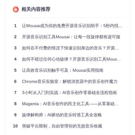
智能识别引擎：从声波到信息的魔法
相关内容推荐
Mousai采用音频指纹比对技术，将捕捉到的声音片段转化为独
特的数字特征码，通过AudD API与全球音乐数据库进行毫秒级
1
让Mousai成为你的免费开源音乐识别助手：5秒内找到任何歌曲
匹配。这种技术不仅识别准确率高达95%以上，还能智能过滤
环境噪音，即使在嘈杂的地铁中也能精准识别目标音乐🔍
2
开源音乐识别工具Mousai：让每一段旋律都有迹可循
一站式音乐管理：发现即收藏
3
如何在不付费的情况下快速识别身边的音乐？开源音乐识别工具Mousai给出答案
识别完成后，歌曲信息会自动同步至本地数据库，包含封面、
4
如何不错过任何心动旋律？开源音乐识别工具Mousai全解析
歌词和多平台链接。内置播放器支持即时试听，还可一键跳转
到Spotify或YouTube深入探索。历史记录功能则像你的私人音
5
让高效音乐识别触手可及：Mousai实用指南
乐日记，记录每一次与好音乐的邂逅📝
6
Chrome音乐实验室：解锁浏览器中的音乐创作魔力
Mousai的主界面展示，包含识别历史歌曲卡片和底部播放控制
栏
7
3小时从入门到实战：AI音乐创作零基础全流程指南
三步上手Mousai：从安装到识别的全流程
8
Magenta：AI音乐创作的民主化工具——从零基础到专业级旋律生成
快速部署：两种方式轻松安装
9
旋律解构师：AI驱动的音乐转谱工具全攻略
Flatpak一键安装
（推荐）：
10
突破平台限制，自由管理你的无损音乐收藏