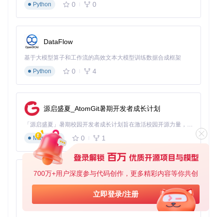
0
0
Python
Mousai采用模块化设计，核心功能由五大模块协同实现：
src/

DataFlow
├── recognizer/        # 音频识别核心，处理录音与API通信

├── database/          # 本地数据存储，管理识别历史

基于大模型算子和工作流的高效文本大模型训练数据合成框架
├── window/            # GTK4界面组件，构建用户交互

├── player.rs          # 音频播放控制，支持多格式解码

0
4
Python
识别流程采用事件驱动设计：当用户点击"Listen"按钮，
recog
nizer
模块开始录音并生成音频指纹，通过
provider
子模块
源启盛夏_AtomGit暑期开发者成长计划
发送至AudD API，返回结果由
song
模块解析后，同步更新到
d
atabase
并触发
window
模块刷新UI。这种架构确保了响应速
「源启盛夏」暑期校园开发者成长计划旨在激活校园开源力量，通过积分激励、认证扶持、资源倾斜等形式，引导高校组织和开发者完成「入驻 — 建项目 — 做贡献 — 获认证 — 得资源」的完整闭环。无论你是想带领社团入驻平台的组织者，还是希望用代码贡献证明自己的开发者，都能在这里找到属于你的成长路径。
度与代码可维护性的平衡。
0
1
Markdown
常见问题解决：让音乐识别更顺畅
Q1: 识别速度慢或失败怎么办？
700万+用户深度参与代码创作，更多精彩内容等你共创
py-xiaozhi
A: 确保网络连接稳定，尝试在歌曲人声或副歌部分识别；若使
用麦克风，保持环境安静并靠近音源。
基于Python的Xiaozhi AI，适用于想要完整Xiaozhi体验而无需拥有专用硬件的用户。
立即登录/注册
0
1
Python
Q2: 如何导出识别历史？
A: 进入设置页面，选择"导出数据"，支持CSV和JSON格式保