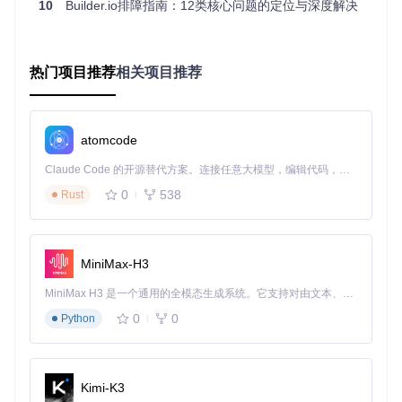
10
Builder.io排障指南：12类核心问题的定位与深度解决
基础工具链
：Dotnet CLI v10+、Aspire CLI v13+
容器环境
：Docker Desktop（运行中）
代码管理
：Git客户端
热门项目推荐
相关项目推荐
🛠️
为什么需要这些工具？
Dotnet CLI用于项目构建和工具安装，Aspire提供云原生应用
开发支持，Docker则用于运行数据库等依赖服务，确保开发环
atomcode
境一致性。
Claude Code 的开源替代方案。连接任意大模型，编辑代码，运行命令，自动验证 — 全自动执行。用 Rust 构建，极致性能。 ｜ An open-source alternative to Claude Code. Connect any LLM, edit code, run commands, and verify changes — autonomously. Built in Rust for speed. Get Started
环境搭建实战
0
538
Rust
目标
：10分钟内完成从源码获取到开发环境验证的全过程
获取项目代码
MiniMax-H3
git 
clone
MiniMax H3 是一个通用的全模态生成系统。它支持对由文本、图像、视频和音频组成的多模态上下文进行统一理解，并能生成分辨率高达 2K、时长可达 15 秒的带原生立体声音频的视频。得益于面向任务泛化的系统设计，H3 在预训练阶段就已具备广泛的多模态上下文理解与生成能力，能够出色地执行复杂的多模态指令。
cd
0
0
Python
构建项目
Kimi-K3