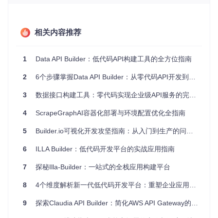
图：Data API Builder架构流程图，展示了从数据源到API端点
的完整转换过程。左侧为输入（关系型数据库模式或GraphQL
相关内容推荐
模式、配置文件），中间为运行时处理流程，右侧为输出（R
EST端点和GraphQL端点）
1
Data API Builder：低代码API构建工具的全方位指南
核心优势解析
传统开发模式下，构建一个完整的数据接口需要完成数据模型
2
6个步骤掌握Data API Builder：从零代码API开发到云原生部署
定义、CRUD操作实现、权限控制、错误处理等多个环节。Da
ta API Builder通过以下机制实现效率提升：
3
数据接口构建工具：零代码实现企业级API服务的完整指南
自动化CRUD操作
：基于数据库表结构自动生成基础增删
4
ScrapeGraphAI容器化部署与环境配置优化全指南
改查接口
声明式权限控制
：在配置文件中定义访问策略，无需编写
5
Builder.io可视化开发攻坚指南：从入门到生产的问题解决宝典
授权代码
6
ILLA Builder：低代码开发平台的实战应用指南
动态 schema 生成
：根据数据库结构自动生成GraphQL s
chema，减少手动维护成本
7
探秘Illa-Builder：一站式的全栈应用构建平台
环境准备：从零开始搭建开发环境
8
4个维度解析新一代低代码开发平台：重塑企业应用构建方式
系统需求清单
9
探索Claudia API Builder：简化AWS API Gateway的开发神器
在开始前，请确保开发环境满足以下要求：