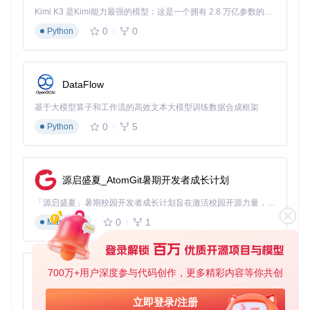
Kimi K3 是Kimi能力最强的模型：这是一个拥有 2.8 万亿参数的混合专家（MoE）模型，具备原生视觉理解能力，并支持 100 万 token 的上下文窗口。
此命令会编译整个解决方案，生成可执行文件和类库
0
0
Python
安装CLI工具
DataFlow
安装完成后，可通过
dab --version
验证安装是否成功
基于大模型算子和工作流的高效文本大模型训练数据合成框架
0
5
Python
启动测试数据库
# 以PostgreSQL为例
源启盛夏_AtomGit暑期开发者成长计划
「源启盛夏」暑期校园开发者成长计划旨在激活校园开源力量，通过积分激励、认证扶持、资源倾斜等形式，引导高校组织和开发者完成「入驻 — 建项目 — 做贡献 — 获认证 — 得资源」的完整闭环。无论你是想带领社团入驻平台的组织者，还是希望用代码贡献证明自己的开发者，都能在这里找到属于你的成长路径。
项目提供多种数据库的Docker Compose配置，位于docke
r目录下
0
1
Markdown
核心功能：解锁Data API Builder三大能力
700万+用户深度参与代码创作，更多精彩内容等你共创
py-xiaozhi
能力一：快速配置数据接口
基于Python的Xiaozhi AI，适用于想要完整Xiaozhi体验而无需拥有专用硬件的用户。
应用场景
：为现有数据库快速创建标准化API，无需编写控制
立即登录/注册