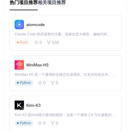
热门项目推荐
相关项目推荐
ApiVault
下载源代码
Your gateway to a world of public APIs.
atomcode
项目地址：
https://gitcode.com/gh_mirrors/ap/ApiVault
Claude Code 的开源替代方案。连接任意大模型，编辑代码，运行命令，自动验证 — 全自动执行。用 Rust 构建，极致性能。 ｜ An open-source alternative to Claude Code. Connect any LLM, edit code, run commands, and verify changes — autonomously. Built in Rust for speed. Get Started
0
534
Rust
MiniMax-H3
MiniMax H3 是一个通用的全模态生成系统。它支持对由文本、图像、视频和音频组成的多模态上下文进行统一理解，并能生成分辨率高达 2K、时长可达 15 秒的带原生立体声音频的视频。得益于面向任务泛化的系统设计，H3 在预训练阶段就已具备广泛的多模态上下文理解与生成能力，能够出色地执行复杂的多模态指令。
0
0
Python
Kimi-K3
Kimi K3 是Kimi能力最强的模型：这是一个拥有 2.8 万亿参数的混合专家（MoE）模型，具备原生视觉理解能力，并支持 100 万 token 的上下文窗口。
0
0
Python