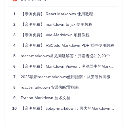
2.
3.
1
【亲测免费】 React Markdown 使用教程
4.
 安全地存储和管理API密钥和其他敏感信息。

2
【亲测免费】 markdown-to-jsx 使用教程
## 项目特点
3
【亲测免费】 Vue-Markdown 项目教程
1.
**丰富的API库**
2.
**便捷的API提交机制**
3.
4
**安全的凭证管理**
【亲测免费】 VSCode Markdown PDF 插件使用教程
4.
**活跃的社区支持**
5.
**持续更新与维护**
：频繁的代码更新和活跃的贡献者保证了项目的持续
5
react-markdown常见问题解答：开发者必知的20个技巧
立即体验ApiVault带来的便利，让API管理变得前所未有的简单。只需访问
6
【亲测免费】 Markdown Viewer：浏览器中的Markdown文档美化工具
---

7
2025最新react-markdown使用指南：从安装到高级配置全流程
要了解更多详细信息，请查看项目仓库，参与讨论，甚至提交自己的贡献：

8
react-markdown 安装和配置指南
-
 [
GitHub仓库
](
https://github.com/exifly/apivault
9
Python-Markdown 技术文档
-
 [
问题追踪
](
https://github.com/exifly/apivault/issues
-
 [
社区贡献指南
](
https://github.com/exifly/apivault/blob/ma
10
【亲测免费】 tiptap-markdown：强大的Markdown扩展，为Tiptap编辑器注入活力