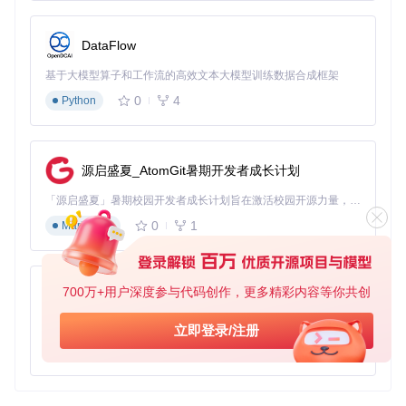
DataFlow
基于大模型算子和工作流的高效文本大模型训练数据合成框架
0
4
Python
源启盛夏_AtomGit暑期开发者成长计划
「源启盛夏」暑期校园开发者成长计划旨在激活校园开源力量，通过积分激励、认证扶持、资源倾斜等形式，引导高校组织和开发者完成「入驻 — 建项目 — 做贡献 — 获认证 — 得资源」的完整闭环。无论你是想带领社团入驻平台的组织者，还是希望用代码贡献证明自己的开发者，都能在这里找到属于你的成长路径。
0
1
Markdown
700万+用户深度参与代码创作，更多精彩内容等你共创
py-xiaozhi
基于Python的Xiaozhi AI，适用于想要完整Xiaozhi体验而无需拥有专用硬件的用户。
立即登录/注册
0
1
Python