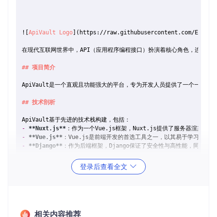
![
ApiVault Logo
](
https://raw.githubusercontent.com/Exifly
在现代互联网世界中，API（应用程序编程接口）扮演着核心角色，连接各种服
## 项目简介
ApiVault是一个直观且功能强大的平台，专为开发人员提供了一个一站式
## 技术剖析
-
**Nuxt.js**
-
**Vue.js**
-
**Django**
：作为后端框架，Django保证了安全性与高性能，同时提供
结合这三者的力量，ApiVault构建了一个响应式、可靠的用户界面，以及
登录后查看全文
## 应用场景
无论你是独立开发者寻找新项目灵感，团队协作中需要整合多个API，或是教育机
相关内容推荐
1.