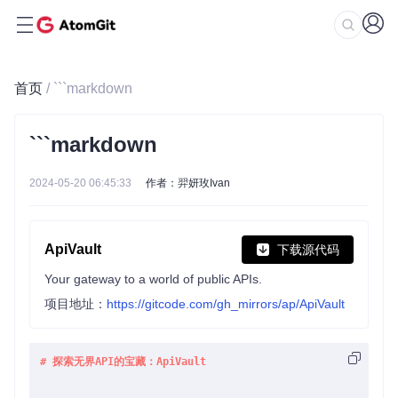
首页
/ ```markdown
```markdown
2024-05-20 06:45:33
作者：羿妍玫Ivan
ApiVault
下载源代码
Your gateway to a world of public APIs.
项目地址：
https://gitcode.com/gh_mirrors/ap/ApiVault
# 探索无界API的宝藏：ApiVault