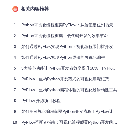
uationEngine.py]提供了高效的节点执行引擎，支持边构建边
运行的开发模式。
相关内容推荐
3. 促进协作沟通
：图形化的逻辑流程图比代码更易被非技术人
员理解，使跨角色协作变得顺畅。无论是与产品经理讨论需
1
Python可视化编程框架PyFlow：从价值定位到场景拓展的全面指南
求，还是向客户展示方案，PyFlow的可视化界面都能成为有效
的沟通媒介。
2
Python可视化编程框架：低代码开发的效率革命
3
如何通过PyFlow实现Python可视化编程零门槛开发
零基础编程工具对比：为什么PyFlow更适合长期发展？
4
如何通过PyFlow实现Python逻辑的可视化编程
市场上存在多种可视化编程工具，但它们往往局限于特定领域
或缺乏扩展性。PyFlow凭借其独特设计在众多工具中脱颖而
5
3大核心功能让Python开发者效率提升50%：PyFlow可视化编程框架实战指南
出：
6
PyFlow：重构Python开发范式的可视化编程框架
工具类型
优势
局限性
PyFlow解决方案
7
PyFlow：重构Python编程体验的可视化逻辑构建工具
极度简
功能有限，
保留直观操作同
教育类积
单，适
难以过渡到
时，支持直接编写
木工具
8
PyFlow 开源项目教程
合儿童
专业开发
Python代码
深度整
9
如何用可视化编程颠覆Python开发流程？PyFlow让代码像搭积木一样简单
专业领域
锁定平台，
合特定
通用Python框架，
工具(如U
学习曲线陡
领域功
可扩展至任何领域
10
PyFlow革新者指南：可视化编程颠覆Python开发的5种突破性实践
E蓝图)
峭
能