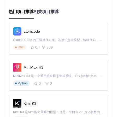
强大的
仅停留在模
流程建模
所见即所得，流程
图形绘
型层面，无
工具(如V
图即执行程序
热门项目推荐
相关项目推荐
制能力
法执行
isio)
PyFlow的独特之处在于它不是简单的代码生成器，而是将Pyth
on的全部能力通过可视化界面呈现。用户既能享受拖拽节点的
atomcode
便捷，又能直接编写代码实现复杂逻辑，实现了易用性与强大
功能的完美平衡。
Claude Code 的开源替代方案。连接任意大模型，编辑代码，运行命令，自动验证 — 全自动执行。用 Rust 构建，极致性能。 ｜ An open-source alternative to Claude Code. Connect any LLM, edit code, run commands, and verify changes — autonomously. Built in Rust for speed. Get Started
0
539
技术原理：可视化编程的底层架构
Rust
节点式编程教程：PyFlow核心组件如何协同工作？
PyFlow的架构设计借鉴了现代编译器的工作原理，但通过可视
MiniMax-H3
化界面隐藏了复杂细节。整个系统由四大核心组件构成，协同
完成从图形化编程到代码执行的全过程：
MiniMax H3 是一个通用的全模态生成系统。它支持对由文本、图像、视频和音频组成的多模态上下文进行统一理解，并能生成分辨率高达 2K、时长可达 15 秒的带原生立体声音频的视频。得益于面向任务泛化的系统设计，H3 在预训练阶段就已具备广泛的多模态上下文理解与生成能力，能够出色地执行复杂的多模态指令。
0
0
Python
1. 节点系统
：功能实现：[PyFlow/Core/NodeBase.py]定义了
节点的基础结构。每个节点如同一个功能模块，封装了特定的
Python功能。节点间通过引脚(Pin)传递数据，形成完整的执行
链。
Kimi-K3
2. 评估引擎
：功能实现：[PyFlow/Core/EvaluationEngine.py]
负责解析节点连接关系，确定执行顺序，并将图形化逻辑转换
Kimi K3 是Kimi能力最强的模型：这是一个拥有 2.8 万亿参数的混合专家（MoE）模型，具备原生视觉理解能力，并支持 100 万 token 的上下文窗口。