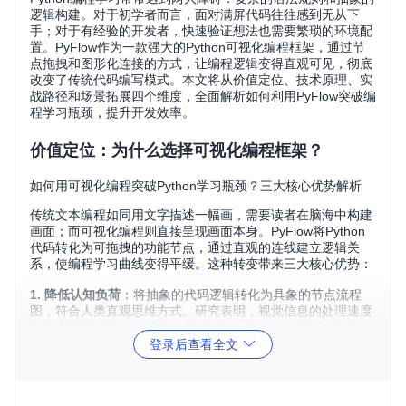
逻辑构建。对于初学者而言，面对满屏代码往往感到无从下
手；对于有经验的开发者，快速验证想法也需要繁琐的环境配
置。PyFlow作为一款强大的Python可视化编程框架，通过节
点拖拽和图形化连接的方式，让编程逻辑变得直观可见，彻底
改变了传统代码编写模式。本文将从价值定位、技术原理、实
战路径和场景拓展四个维度，全面解析如何利用PyFlow突破编
程学习瓶颈，提升开发效率。
价值定位：为什么选择可视化编程框架？
如何用可视化编程突破Python学习瓶颈？三大核心优势解析
传统文本编程如同用文字描述一幅画，需要读者在脑海中构建
画面；而可视化编程则直接呈现画面本身。PyFlow将Python
代码转化为可拖拽的功能节点，通过直观的连线建立逻辑关
系，使编程学习曲线变得平缓。这种转变带来三大核心优势：
1. 降低认知负荷
：将抽象的代码逻辑转化为具象的节点流程
图，符合人类直观思维方式。研究表明，视觉信息的处理速度
比文本快60,000倍，这意味着同样的逻辑构建，可视化编程能
节省大量认知资源。
登录后查看全文
2. 加速迭代验证
：无需完整编写代码即可验证逻辑正确性，通
过实时反馈快速调整算法思路。功能实现：[PyFlow/Core/Eval