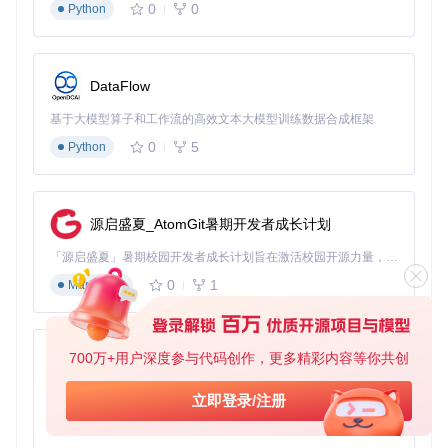
为可执行的Python代码。这一过程类似编译器的语法分析阶
0
0
Python
段，但实时进行。
3. 数据类型系统
：功能实现：[PyFlow/Core/PinBase.py]定义
了不同数据类型的引脚，确保数据在节点间正确传递。就像现
DataFlow
实生活中不同接口需要匹配的插头，PyFlow的引脚系统防止了
数据类型不匹配的错误。
基于大模型算子和工作流的高效文本大模型训练数据合成框架
4. UI渲染系统
：功能实现：[PyFlow/UI/Canvas/CanvasBase.
0
5
Python
py]负责将抽象的逻辑关系渲染为直观的图形界面，并处理用
户交互。这层"翻译"让复杂的程序逻辑变得可视化且可操作。
源启盛夏_AtomGit暑期开发者成长计划
如何理解PyFlow的模块化设计？像搭积木一样扩展功能
「源启盛夏」暑期校园开发者成长计划旨在激活校园开源力量，通过积分激励、认证扶持、资源倾斜等形式，引导高校组织和开发者完成「入驻 — 建项目 — 做贡献 — 获认证 — 得资源」的完整闭环。无论你是想带领社团入驻平台的组织者，还是希望用代码贡献证明自己的开发者，都能在这里找到属于你的成长路径。
PyFlow采用模块化架构，允许用户根据需求扩展系统功能，这
0
1
Markdown
种设计类似乐高积木系统：基础模块提供核心功能，扩展模块
则增加特定领域能力。主要模块包括：
核心模块
：位于[PyFlow/Core/]，包含框架运行必需的基础组
700万+用户深度参与代码创作，更多精彩内容等你共创
py-xiaozhi
件，如节点基类、图形管理、评估引擎等。这部分相当于乐高
的基础砖块，是构建任何结构的基础。
基于Python的Xiaozhi AI，适用于想要完整Xiaozhi体验而无需拥有专用硬件的用户。
立即登录/注册
基础包
：功能实现：[PyFlow/Packages/PyFlowBase/]提供了
0
1
Python
常用的节点和功能库，如数学运算、流程控制、数据处理等。