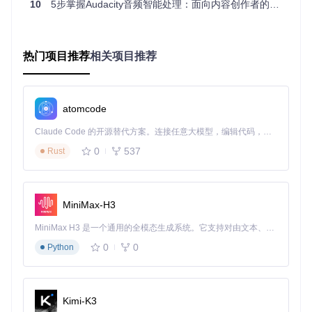
该功能支持单声道和立体声音频，并且具备智能模型缓存机
10
5步掌握Audacity音频智能处理：面向内容创作者的效率提升指南
制，首次处理后，后续同类任务的速度可提升70%。无论是音
乐制作、采样创作还是音频修复，这项技术都能为用户节省大
量时间和精力。
热门项目推荐
相关项目推荐
如何在保持音质的同时消除噪音？—— 噪声抑制技术
基于DeepFilterNet技术的噪声抑制功能，能够有效识别并消除
各种背景噪音，降噪效果高达85%，同时保持人声的自然度和
清晰度。该技术采用自适应噪声估计算法，能够根据不同场景
atomcode
的噪音特点进行智能处理，无论是恒定噪音还是突发噪音都能
Claude Code 的开源替代方案。连接任意大模型，编辑代码，运行命令，自动验证 — 全自动执行。用 Rust 构建，极致性能。 ｜ An open-source alternative to Claude Code. Connect any LLM, edit code, run commands, and verify changes — autonomously. Built in Rust for speed. Get Started
有效应对。
0
537
Rust
如何快速将音频转为文字？—— 语音转录技术
集成Whisper模型的语音转录功能，支持多语言识别，在理想
环境下准确率可达98%。该功能不仅支持多种音频格式，还能
自动识别说话人、添加标点符号，大大提高了转录效率。特别
MiniMax-H3
适合播客制作、会议记录、采访整理等场景。
MiniMax H3 是一个通用的全模态生成系统。它支持对由文本、图像、视频和音频组成的多模态上下文进行统一理解，并能生成分辨率高达 2K、时长可达 15 秒的带原生立体声音频的视频。得益于面向任务泛化的系统设计，H3 在预训练阶段就已具备广泛的多模态上下文理解与生成能力，能够出色地执行复杂的多模态指令。
三、场景价值：不同角色的效率提升方案
0
0
Python
音乐制作人：从几小时到几分钟的蜕变
对于音乐制作人而言，OpenVINO AI插件带来的最大价值就是
Kimi-K3
时间的节省。以往需要数小时手动分离的音频轨道，现在只需