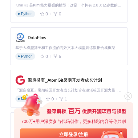
几分钟就能完成，并且分离效果更加精准。某独立音乐制作人
Kimi K3 是Kimi能力最强的模型：这是一个拥有 2.8 万亿参数的混合专家（MoE）模型，具备原生视觉理解能力，并支持 100 万 token 的上下文窗口。
使用后反馈："以前处理一首歌曲的混音分离需要2-3小时，现
0
0
Python
在用OpenVINO插件只需15分钟，而且分离出的各个轨道音质
非常清晰。"
播客创作者：告别噪音烦恼，专注内容创作
DataFlow
播客创作者常常需要在不同环境下录音，背景噪音是影响音频
质量的主要因素。OpenVINO的噪声抑制功能让他们无需专业
基于大模型算子和工作流的高效文本大模型训练数据合成框架
的录音环境，就能获得清晰的人声。一位播客主播表示："有
0
5
了OpenVINO的降噪功能，我可以在任何地方录音，再也不用
Python
担心背景噪音的问题，让我能够更专注于内容创作。"
视频创作者：音频转文字效率提升300%
源启盛夏_AtomGit暑期开发者成长计划
视频创作者经常需要为视频添加字幕或整理采访内容，语音转
录功能让这项工作变得轻松高效。某视频团队负责人分享
「源启盛夏」暑期校园开发者成长计划旨在激活校园开源力量，通过积分激励、认证扶持、资源倾斜等形式，引导高校组织和开发者完成「入驻 — 建项目 — 做贡献 — 获认证 — 得资源」的完整闭环。无论你是想带领社团入驻平台的组织者，还是希望用代码贡献证明自己的开发者，都能在这里找到属于你的成长路径。
道："以前一个人一天最多能处理3小时的音频转录，现在使用
0
1
OpenVINO插件，同样的时间可以处理10小时以上，效率提升
Markdown
了300%。"
四、实施指南：轻量化操作说明
700万+用户深度参与代码创作，更多精彩内容等你共创
py-xiaozhi
快速安装步骤
基于Python的Xiaozhi AI，适用于想要完整Xiaozhi体验而无需拥有专用硬件的用户。
立即登录/注册