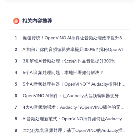
电流声、环境杂音等。传统的降噪工具要么过度消除导致声音
失真，要么无法彻底去除噪音，让音频质量大打折扣。播客主
播小李分享道："室外采访的录音总是有很多杂音，试过很多
降噪软件，要么把人声也弄得模糊不清，要么噪音依然明
相关内容推荐
显。"
3. 语音转录：人工听写耗时且易出错
1
颠覆传统！OpenVINO AI插件让音频处理效率提升300%的秘密
将音频内容转为文字是许多内容创作者的刚需，无论是会议记
2
AI如何让你的音频编辑效率提升300%？揭秘OpenVINO插件的5个颠覆性功能
录、采访整理还是播客字幕制作，人工听写不仅耗费大量时
间，还容易出现错误。一位视频创作者表示："一个小时的采
访录音，人工转录需要3-4小时，还经常出现漏听、错听的情
3
3步解锁AI音频处理：让你的作品音质提升300%
况。"
4
5个AI音频处理问题，本地部署如何解决？
二、技术突破：三大核心功能模块全面解析
5
5个AI音频处理神器！OpenVINO™ Audacity插件让音频编辑效率提升10倍 🚀
如何一键分离混音中的多种元素？—— 音乐分离技术
6
OpenVINO AI插件：让Audacity从音频编辑器变身智能工作站的秘密武器
OpenVINO音乐分离功能采用先进的深度学习模型，能够精准
7
4大AI音频增强术：Audacity与OpenVINO插件的无缝集成指南
地将混合音频分离成鼓、贝斯、人声和其他乐器四个独立轨
道。通过直观的操作界面，用户只需简单几步即可完成复杂的
分离过程。
8
AI音频处理新范式：OpenVINO插件如何让Audacity焕发专业级能力
9
本地化智能音频处理：基于OpenVINO的Audacity插件技术解析与实践指南