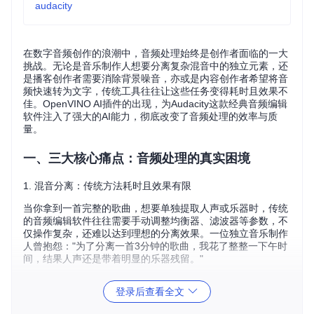
audacity
在数字音频创作的浪潮中，音频处理始终是创作者面临的一大
挑战。无论是音乐制作人想要分离复杂混音中的独立元素，还
是播客创作者需要消除背景噪音，亦或是内容创作者希望将音
频快速转为文字，传统工具往往让这些任务变得耗时且效果不
佳。OpenVINO AI插件的出现，为Audacity这款经典音频编辑
软件注入了强大的AI能力，彻底改变了音频处理的效率与质
量。
一、三大核心痛点：音频处理的真实困境
1. 混音分离：传统方法耗时且效果有限
当你拿到一首完整的歌曲，想要单独提取人声或乐器时，传统
的音频编辑软件往往需要手动调整均衡器、滤波器等参数，不
仅操作复杂，还难以达到理想的分离效果。一位独立音乐制作
人曾抱怨："为了分离一首3分钟的歌曲，我花了整整一下午时
间，结果人声还是带着明显的乐器残留。"
2. 噪声抑制：背景噪音难以彻底消除
登录后查看全文
录音环境的不理想常常导致音频中混入各种噪音，如风扇声、