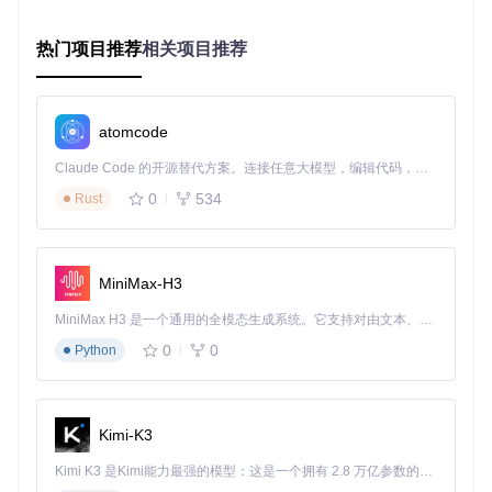
# 导入初始数据结构（如果提供）
# mysql -u root -p nyaa < db/schema.sql
热门项目推荐
相关项目推荐
💡
提示
：如果你的开发环境中已经安装了Docker，可以使用
项目提供的docker-compose配置快速搭建完整环境。
atomcode
快速上手流程
Claude Code 的开源替代方案。连接任意大模型，编辑代码，运行命令，自动验证 — 全自动执行。用 Rust 构建，极致性能。 ｜ An open-source alternative to Claude Code. Connect any LLM, edit code, run commands, and verify changes — autonomously. Built in Rust for speed. Get Started
配置文件设置
0
534
Rust
Nyaa项目使用YAML格式的配置文件，位于
config/
目录下。
主要配置文件包括：
config.yml
：主配置文件
MiniMax-H3
default_config.yml
：默认配置
MiniMax H3 是一个通用的全模态生成系统。它支持对由文本、图像、视频和音频组成的多模态上下文进行统一理解，并能生成分辨率高达 2K、时长可达 15 秒的带原生立体声音频的视频。得益于面向任务泛化的系统设计，H3 在预训练阶段就已具备广泛的多模态上下文理解与生成能力，能够出色地执行复杂的多模态指令。
sukebei.yml
：特定环境配置
0
0
Python
核心配置项说明
：
配置项
说明
必配/选配
Kimi-K3
应用监听端口
必配
server.port
数据库主机地址
必配
database.host
Kimi K3 是Kimi能力最强的模型：这是一个拥有 2.8 万亿参数的混合专家（MoE）模型，具备原生视觉理解能力，并支持 100 万 token 的上下文窗口。