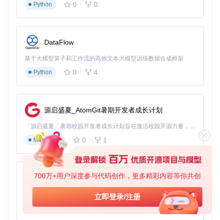
0
0
Python
数据库用户名
必配
database.user
数据库密码
必配
database.password
数据库名称
必配
database.name
DataFlow
是否启用Redis缓存
选配
redis.enabled
基于大模型算子和工作流的高效文本大模型训练数据合成框架
日志级别
选配
log.level
0
4
Python
🔧
操作步骤
：
复制配置文件模板：
源启盛夏_AtomGit暑期开发者成长计划
cp
「源启盛夏」暑期校园开发者成长计划旨在激活校园开源力量，通过积分激励、认证扶持、资源倾斜等形式，引导高校组织和开发者完成「入驻 — 建项目 — 做贡献 — 获认证 — 得资源」的完整闭环。无论你是想带领社团入驻平台的组织者，还是希望用代码贡献证明自己的开发者，都能在这里找到属于你的成长路径。
0
1
Markdown
编辑配置文件，设置数据库连接信息等必要参数：
server:
700万+用户深度参与代码创作，更多精彩内容等你共创
py-xiaozhi
port:
8080
基于Python的Xiaozhi AI，适用于想要完整Xiaozhi体验而无需拥有专用硬件的用户。
database:
立即登录/注册
host:
localhost
0
1
Python
port:
3306