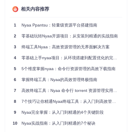
Golang - 编程语言
：版本1.16或更高
Git - 版本控制工具
相关内容推荐
MySQL - 关系型数据库
：版本5.7或更高
Redis - 缓存数据库
（可选，用于提升性能）
项目获取与初始化
1
Nyaa Ppantsu：轻量级资源平台搭建指南
🔧
操作步骤
：
2
零基础玩转Nyaa开源项目：从安装到精通的实战指南
克隆项目代码库：
3
终端工具Nyaa：高效资源管理的无界面解决方案
4
零基础上手nyaa项目：从环境搭建到配置优化的完整指南
git 
clone
cd
5
5个维度掌握nyaa：命令行资源管理的高效下载指南
安装Go依赖：
6
掌握终端工具：Nyaa的高效管理终极指南
7
高效终端工具：Nyaa 命令行 torrent 资源管理实用指南
8
7个技巧让你精通Nyaa终端工具：从入门到高效管理torrent资源
配置数据库：
9
Nyaa完全掌握：从入门到精通的4个关键阶段
# 创建数据库
10
Nyaa实战指南：从入门到精通的7个秘诀
mysql -u root -p -e 
"CREATE DATABASE nyaa DEFAULT CHAR