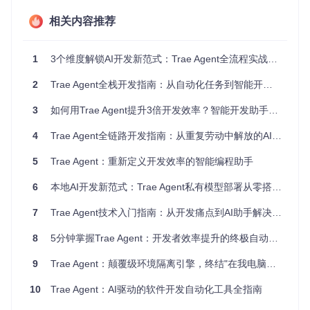
致开发流程中断。
相关内容推荐
方案
：通过Ollama在本地运行大模型，实现完全离线工作模
式，确保开发过程不被网络状况影响。
1
3个维度解锁AI开发新范式：Trae Agent全流程实战指南
收益
：在任何网络环境下都能保持高效开发，特别适合出差、
封闭开发等场景，平均提升开发效率30%。
2
Trae Agent全栈开发指南：从自动化任务到智能开发助手
降低使用成本，优化资源配置
3
如何用Trae Agent提升3倍开发效率？智能开发助手的全方位实战指南
问题
：云端AI服务按Token计费，长期使用成本高昂，且存在
调用频率限制。
4
Trae Agent全链路开发指南：从重复劳动中解放的AI编程助手
方案
：本地部署一次投入，无后续使用成本，可根据硬件条件
5
Trae Agent：重新定义开发效率的智能编程助手
灵活选择模型，资源完全自主控制。
6
本地AI开发新范式：Trae Agent私有模型部署从零搭建到性能优化全指南
收益
：每年可节省数千元API费用，同时避免因调用频率限制
导致的开发中断，实现资源利用最大化。
7
Trae Agent技术入门指南：从开发痛点到AI助手解决方案
零基础实施路径：从环境准备到实际运行
8
5分钟掌握Trae Agent：开发者效率提升的终极自动化工具指南
准备工作：检查系统兼容性
9
Trae Agent：颠覆级环境隔离引擎，终结"在我电脑上能运行"的开发噩梦
在开始部署前，请确保你的系统满足以下基本要求：
10
Trae Agent：AI驱动的软件开发自动化工具全指南
操作系统：Linux (推荐Ubuntu 22.04+)