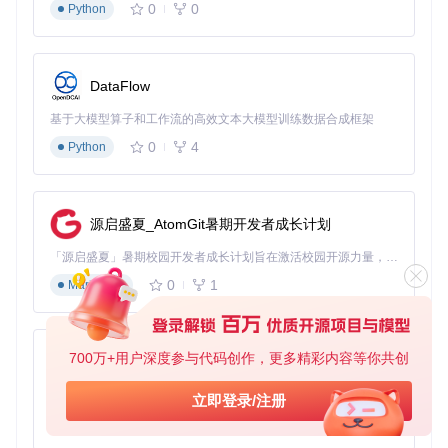
0
0
Python
验证服务是否正常运行：
DataFlow
如果看到"active (running)"字样，说明Ollama服务已成功启
动。
基于大模型算子和工作流的高效文本大模型训练数据合成框架
下载模型：选择适合的AI助手
0
4
Python
Ollama提供了多种模型选择，你可以根据自己的硬件条件和需
求选择合适的模型：
源启盛夏_AtomGit暑期开发者成长计划
查看可用模型列表：
「源启盛夏」暑期校园开发者成长计划旨在激活校园开源力量，通过积分激励、认证扶持、资源倾斜等形式，引导高校组织和开发者完成「入驻 — 建项目 — 做贡献 — 获认证 — 得资源」的完整闭环。无论你是想带领社团入驻平台的组织者，还是希望用代码贡献证明自己的开发者，都能在这里找到属于你的成长路径。
0
1
Markdown
下载基础模型（以Mistral为例，适合8GB内存环境）：
如果你有16GB以上内存，可以尝试更大的模型：
700万+用户深度参与代码创作，更多精彩内容等你共创
py-xiaozhi
基于Python的Xiaozhi AI，适用于想要完整Xiaozhi体验而无需拥有专用硬件的用户。
立即登录/注册
0
1
Python
下载过程可能需要一段时间，具体取决于你的网络速度。