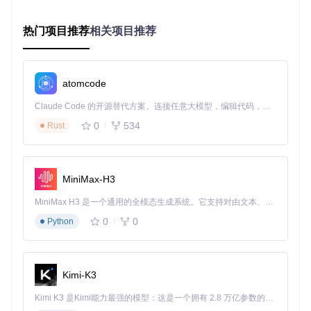
处理器：4核64位CPU
内存：至少8GB RAM（推荐16GB以上）
热门项目推荐
相关项目推荐
存储：20GB以上可用空间
打开终端，输入以下命令检查Python版本（需要3.10及以
上）：
atomcode
Claude Code 的开源替代方案。连接任意大模型，编辑代码，运行命令，自动验证 — 全自动执行。用 Rust 构建，极致性能。 ｜ An open-source alternative to Claude Code. Connect any LLM, edit code, run commands, and verify changes — autonomously. Built in Rust for speed. Get Started
0
534
Rust
如果版本不足，请先升级Python环境。
安装Ollama：本地模型服务搭建
MiniMax-H3
Ollama是一个简单易用的本地LLM管理工具，它能帮助你轻松
下载、运行和管理各种大模型。
MiniMax H3 是一个通用的全模态生成系统。它支持对由文本、图像、视频和音频组成的多模态上下文进行统一理解，并能生成分辨率高达 2K、时长可达 15 秒的带原生立体声音频的视频。得益于面向任务泛化的系统设计，H3 在预训练阶段就已具备广泛的多模态上下文理解与生成能力，能够出色地执行复杂的多模态指令。
0
0
Python
打开终端，输入以下命令安装Ollama：
安装完成后，启动Ollama服务并设置开机自启：
Kimi-K3
sudo
 systemctl 
enable
Kimi K3 是Kimi能力最强的模型：这是一个拥有 2.8 万亿参数的混合专家（MoE）模型，具备原生视觉理解能力，并支持 100 万 token 的上下文窗口。
sudo