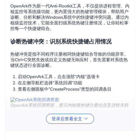
OpenArk作为新一代Anti-Rootkit工具，不仅提供进程管理、内
核监控等系统级功能，更内置强大的热键管理模块，帮助用户
诊断、分析和解决Windows系统中的快捷键冲突问题。通过内
核级监控技术，它能全面扫描系统热键注册情况，让你轻松掌
控每一个快捷键组合。
诊断热键冲突：识别系统快捷键占用情况
热键冲突是指不同程序注册相同快捷键组合导致的功能异常。
当Ctrl+C突然失效或自定义热键无响应时，首先需要对系统热
键状态进行全面诊断。
启动OpenArk工具，点击顶部"内核"选项卡
在左侧导航栏选择"系统回调"功能
查看右侧面板中"CreateProcess"类型的回调条目
OpenArk系统回调界面，显示内核级热键注册信息及进程关联
通过
src/OpenArkDrv/kwingui/ops-hotkey/
目录下的内
登录后查看全文
核模块，OpenArk能够捕获所有热键注册事件，帮助定位冲突
根源。