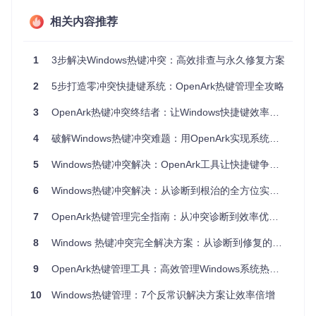
解析热键管理核心功能：从监控到修复的完整方
相关内容推荐
案
OpenArk提供从热键监控到冲突修复的全流程解决方案，三大
1
3步解决Windows热键冲突：高效排查与永久修复方案
核心功能构建完整防护体系。
2
5步打造零冲突快捷键系统：OpenArk热键管理全攻略
全局热键扫描：掌握系统快捷键分布
进入"内核"模块下的"系统回调"界面
3
OpenArk热键冲突终结者：让Windows快捷键效率倍增的全攻略
点击工具栏"刷新"按钮获取最新热键注册数据
按"类型"列排序，筛选出"热键注册"相关条目
4
破解Windows热键冲突难题：用OpenArk实现系统级热键管理与优化
此功能通过
api-notify/notify-lib.cpp
实现底层事件捕
5
Windows热键冲突解决：OpenArk工具让快捷键争夺战彻底终结
获，能实时追踪所有进程的热键注册行为。
冲突智能检测：自动标记异常快捷键组合
6
Windows热键冲突解决：从诊断到根治的全方位实战指南
在热键列表中寻找相同"快捷键组合"的条目
关注"路径"列显示的进程信息
7
OpenArk热键管理完全指南：从冲突诊断到效率优化的全方位解决方案
异常项会以橙色高亮显示（如重复注册的Ctrl+Shift+Esc）
8
Windows 热键冲突完全解决方案：从诊断到修复的实战指南
OpenArk进程管理界面，可查看热键所属进程详细信息
9
OpenArk热键管理工具：高效管理Windows系统热键冲突的彻底解决方案
一键修复功能：快速恢复热键正常工作
10
Windows热键管理：7个反常识解决方案让效率倍增
选中冲突热键条目，右键选择"管理热键"