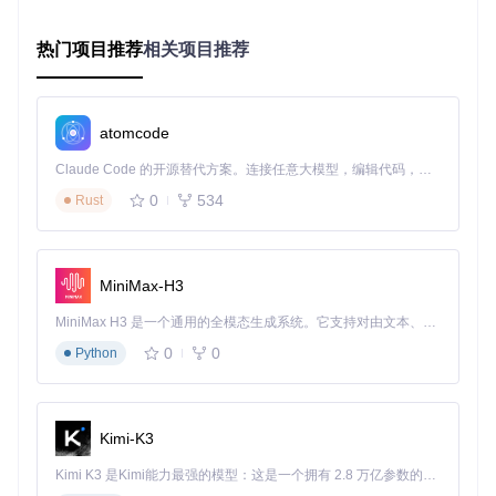
在弹出菜单中选择"释放热键"或"调整优先级"
点击"应用"保存设置，无需重启系统
热门项目推荐
相关项目推荐
场景化应用指南：解决3类常见热键问题
针对不同使用场景，OpenArk提供精准解决方案，让快捷键冲
atomcode
突不再成为工作障碍。
办公场景：恢复常用编辑快捷键
Claude Code 的开源替代方案。连接任意大模型，编辑代码，运行命令，自动验证 — 全自动执行。用 Rust 构建，极致性能。 ｜ An open-source alternative to Claude Code. Connect any LLM, edit code, run commands, and verify changes — autonomously. Built in Rust for speed. Get Started
0
534
Rust
当Word中Ctrl+V无法粘贴时：
打开OpenArk热键扫描功能
搜索"Ctrl+V"组合
MiniMax-H3
定位占用进程并临时禁用其热键
设计场景：夺回专业软件快捷键控制权
MiniMax H3 是一个通用的全模态生成系统。它支持对由文本、图像、视频和音频组成的多模态上下文进行统一理解，并能生成分辨率高达 2K、时长可达 15 秒的带原生立体声音频的视频。得益于面向任务泛化的系统设计，H3 在预训练阶段就已具备广泛的多模态上下文理解与生成能力，能够出色地执行复杂的多模态指令。
Photoshop快捷键被占用时：
0
0
Python
在"进程"选项卡找到冲突程序
右键选择"查看热键"
导出冲突列表后批量调整
Kimi-K3
游戏场景：释放游戏专用热键组合
Kimi K3 是Kimi能力最强的模型：这是一个拥有 2.8 万亿参数的混合专家（MoE）模型，具备原生视觉理解能力，并支持 100 万 token 的上下文窗口。
游戏中技能快捷键失效时：