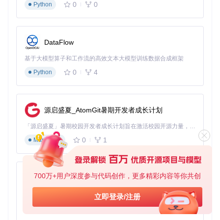
0
0
Python
启动OpenArk游戏模式
自动屏蔽非游戏进程热键
保存游戏配置文件供下次使用
DataFlow
高级技巧：打造个性化热键管理系统
基于大模型算子和工作流的高效文本大模型训练数据合成框架
掌握这些进阶操作，让OpenArk成为你的专属热键管家，效率
0
4
Python
提升300%。
热键配置备份与迁移
在"选项"菜单中选择"导出热键配置"
源启盛夏_AtomGit暑期开发者成长计划
保存为.ohk文件
在新系统中通过"导入配置"快速恢复
「源启盛夏」暑期校园开发者成长计划旨在激活校园开源力量，通过积分激励、认证扶持、资源倾斜等形式，引导高校组织和开发者完成「入驻 — 建项目 — 做贡献 — 获认证 — 得资源」的完整闭环。无论你是想带领社团入驻平台的组织者，还是希望用代码贡献证明自己的开发者，都能在这里找到属于你的成长路径。
批量热键操作
0
1
Markdown
按住Ctrl键多选热键条目
右键选择"批量操作"
可一次性禁用/启用多个热键
热键使用统计分析
700万+用户深度参与代码创作，更多精彩内容等你共创
py-xiaozhi
在"工具"菜单中打开"热键分析"
查看热键使用频率图表
基于Python的Xiaozhi AI，适用于想要完整Xiaozhi体验而无需拥有专用硬件的用户。
立即登录/注册
根据建议优化热键布局
0
1
Python
常见问题解答