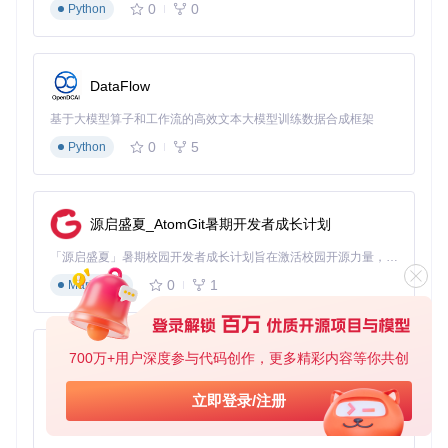
0
0
Python
核心优势
：
DataFlow
自动检测硬件兼容性，推荐最佳macOS版本
基于大模型算子和工作流的高效文本大模型训练数据合成框架
内置错误校验机制，确保下载文件完整性
0
5
Python
支持本地安装文件导入，节省下载时间
智能分区管理，自动配置EFI分区
4. 引导程序管理与维护
源启盛夏_AtomGit暑期开发者成长计划
场景问题
：安装新系统后，引导过程不稳定或无法启动，普通
用户难以排查和修复。
「源启盛夏」暑期校园开发者成长计划旨在激活校园开源力量，通过积分激励、认证扶持、资源倾斜等形式，引导高校组织和开发者完成「入驻 — 建项目 — 做贡献 — 获认证 — 得资源」的完整闭环。无论你是想带领社团入驻平台的组织者，还是希望用代码贡献证明自己的开发者，都能在这里找到属于你的成长路径。
技术解决方案
：OCLP提供完整的OpenCore引导程序管理功
0
1
Markdown
能，包括安装、更新和配置。它会根据设备硬件自动生成最佳
配置，并提供可视化界面进行高级设置。
700万+用户深度参与代码创作，更多精彩内容等你共创
py-xiaozhi
基于Python的Xiaozhi AI，适用于想要完整Xiaozhi体验而无需拥有专用硬件的用户。
核心功能
：
立即登录/注册
0
1
Python
一键安装和更新引导程序