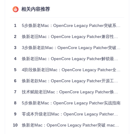
相关内容推荐
1
5步焕新老Mac：OpenCore Legacy Patcher突破系统限制全指南
方案：四大核心能力解锁硬件潜力
2
焕新老旧Mac：OpenCore Legacy Patcher兼容性突破与性能优化指南
1. 智能硬件适配系统
3
3步焕新老款Mac：OpenCore Legacy Patcher突破系统限制全指南
场景问题
：2012年的MacBook Pro在尝试安装macOS Monter
ey时，因CPU型号不在支持列表中而失败。
4
焕新老旧Mac：OpenCore Legacy Patcher解锁最新macOS系统全攻略
技术解决方案
：OCLP的智能硬件适配系统采用"身份伪装+能
力增强"的双重策略。它通过修改设备的SMBIOS信息（系统管
5
4阶段焕新老旧Mac：OpenCore Legacy Patcher全流程硬件适配指南
理基本输入输出系统），让macOS安装程序识别为受支持的
设备型号；同时，针对不同硬件组件（如显卡、网卡、声卡）
6
焕新老款Mac：OpenCore Legacy Patcher开源工具解锁最新macOS系统全攻略
注入经过优化的驱动程序，确保核心功能正常工作。
7
技术赋能老旧Mac：OpenCore Legacy Patcher焕新体验指南
生活类比
：这就像给旧设备办理了一张"新版身份证"，不仅证
明它有资格使用新系统，还附带了"能力证书"，确保系统能够
8
5步焕新老Mac：OpenCore Legacy Patcher实战指南
正确识别并利用其硬件功能。
9
零成本升级老旧Mac：OpenCore Legacy Patcher全流程系统焕新指南
实际效果
：2012年的MacBook Pro通过OCLP成功安装macO
S Monterey后，Geekbench 5单核得分提升12%，多核得分提
10
焕新老Mac：OpenCore Legacy Patcher突破 macOS 升级限制全攻略
升8%，同时支持原生黑暗模式和控制中心等新功能。