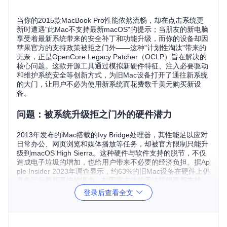
当你的2015款MacBook Pro性能依然流畅，却在点击系统更
新时遭遇"此Mac不支持最新macOS"的提示；当朋友的新电脑
享受着最新系统带来的安全补丁和功能升级，而你的设备却因
苹果官方的支持政策被拒之门外——这种"计划性淘汰"带来的
无奈，正是OpenCore Legacy Patcher（OCLP）旨在解决的
核心问题。这款开源工具通过模拟新硬件特征、注入必要驱动
和维护系统安全等创新方式，为旧Mac设备打开了通往新系统
的大门，让用户不必为使用新系统而花费数千美元购买新设
备。
问题：被系统升级拒之门外的硬件潜力
2013年发布的iMac搭载的Ivy Bridge处理器，其性能足以应对
日常办公、网页浏览和媒体播放等任务，却被官方限制只能升
级到macOS High Sierra。这种硬件与软件支持的脱节，不仅
造成电子垃圾的增加，也给用户带来不必要的经济负担。据Ap
ple Insider 2023年调查显示，约63%的旧Mac设备在硬件上仍
具备运行最新系统的潜力，却因官方政策无法获得更新支持。
登录后查看全文
OpenCore Legacy Patcher的出现，正是为了打破这种人为设
置的壁垒。它通过一系列技术手段，让旧设备能够绕过苹果的
硬件限制检查，安装并运行原本不被支持的macOS版本。