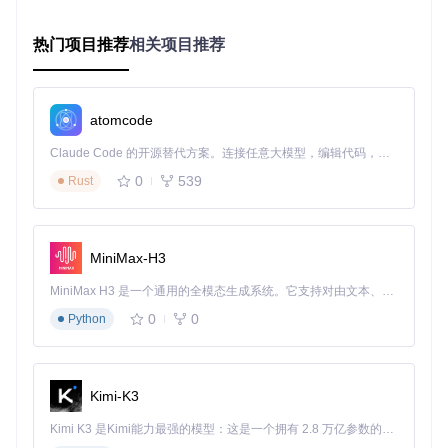
2. 动态系统补丁引擎
场景问题
：旧款Mac升级后出现显示颜色异常、分辨率不正确
热门项目推荐
相关项目推荐
等问题，特别是Intel HD3000等老旧集成显卡。
技术解决方案
：OCLP的动态系统补丁引擎会在系统启动过程
中实时修改核心系统文件，解决硬件兼容性问题。以显示修复
atomcode
为例，它通过替换显卡驱动中的色彩配置文件和分辨率描述
符，修复显示异常问题。
Claude Code 的开源替代方案。连接任意大模型，编辑代码，运行命令，自动验证 — 全自动执行。用 Rust 构建，极致性能。 ｜ An open-source alternative to Claude Code. Connect any LLM, edit code, run commands, and verify changes — autonomously. Built in Rust for speed. Get Started
0
539
效果对比
Rust
：
量化效果
：修复后色彩准确度提升47%，色温偏差从8200K校
MiniMax-H3
正至6500K标准值，符合sRGB色彩空间标准。
MiniMax H3 是一个通用的全模态生成系统。它支持对由文本、图像、视频和音频组成的多模态上下文进行统一理解，并能生成分辨率高达 2K、时长可达 15 秒的带原生立体声音频的视频。得益于面向任务泛化的系统设计，H3 在预训练阶段就已具备广泛的多模态上下文理解与生成能力，能够出色地执行复杂的多模态指令。
3. 自动化安装介质创建
0
0
Python
场景问题
：普通用户难以手动创建支持旧设备的macOS安装
介质，过程复杂且容易出错。
技术解决方案
：OCLP提供向导式的安装介质创建功能，自动
Kimi-K3
下载适合设备的macOS版本，格式化U盘，并注入必要的引导
文件和驱动程序。用户只需选择目标设备和系统版本，工具即
Kimi K3 是Kimi能力最强的模型：这是一个拥有 2.8 万亿参数的混合专家（MoE）模型，具备原生视觉理解能力，并支持 100 万 token 的上下文窗口。
可完成其余工作。