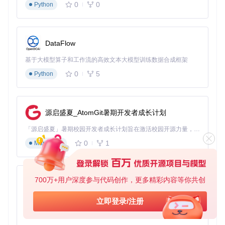
常见问题
0
0
Python
没有账号如何迁移数据？
操作指南：快速上手Chaldea
DataFlow
多平台安装方法
基于大模型算子和工作流的高效文本大模型训练数据合成框架
0
5
Python
桌面平台（Windows/macOS/Linux）
克隆项目仓库：
git clone https://gitcode.com/gh
_mirrors/ch/chaldea
源启盛夏_AtomGit暑期开发者成长计划
进入项目目录，运行对应系统的安装脚本
按照提示完成依赖安装和初始化
「源启盛夏」暑期校园开发者成长计划旨在激活校园开源力量，通过积分激励、认证扶持、资源倾斜等形式，引导高校组织和开发者完成「入驻 — 建项目 — 做贡献 — 获认证 — 得资源」的完整闭环。无论你是想带领社团入驻平台的组织者，还是希望用代码贡献证明自己的开发者，都能在这里找到属于你的成长路径。
移动平台（Android/iOS）
0
1
Markdown
在对应应用商店搜索"Chaldea"
下载并安装应用
首次启动时完成基础数据加载
700万+用户深度参与代码创作，更多精彩内容等你共创
py-xiaozhi
Web版本
基于Python的Xiaozhi AI，适用于想要完整Xiaozhi体验而无需拥有专用硬件的用户。
立即登录/注册
0
1
Python
访问Chaldea网页版
无需安装，直接使用核心功能