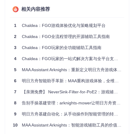
场景痛点：你是否曾遇到这些问题
相关内容推荐
你是否曾在抽到心仪从者后，面对一堆素材不知从何刷起？是
否在挑战高难本时，因阵容搭配不当而反复失败？又或者换设
1
Chaldea：FGO游戏体验优化与策略规划平台
备后，辛苦整理的规划数据付诸东流？这些FGO玩家常见的困
扰，Chaldea都能一一解决。
2
Chaldea：FGO全流程管理的开源辅助工具指南
解决方案：Chaldea的功能矩阵
3
Chaldea：FGO玩家的全功能辅助工具指南
4
Chaldea：FGO玩家的一站式解决方案与全平台支持指南
从者培养规划系统
场景化操作指引：从者培养全流程管理
5
MAA Assistant Arknights：重新定义明日方舟游戏体验的开源辅助工具
当你获得新从者时，Chaldea的规划系统能帮你制定清晰的培
6
明日方舟智能助手革新：MAA重构游戏体验，全维度解放玩家双手
养路径。只需添加从者并设置目标等级与技能，系统会自动计
算所需素材，显示缺口数量，并根据获取难度排序，让你优先
7
【亲测免费】 NeverSink-Filter-for-PoE2：游戏辅助利器，提升战斗体验
攻克关键素材。
8
告别手操基建管理：arknights-mower让明日方舟资源产出效率提升50%
[!NOTE] 支持多从者批量规划，系统会智能优化素材分配
方案，避免资源浪费。
9
明日方舟基建自动化：从手动操作到智能管理的转型指南
常见问题
10
MAA Assistant Arknights：智能游戏辅助工具的价值重构与效率提升指南
如何添加多个从者进行同时规划？