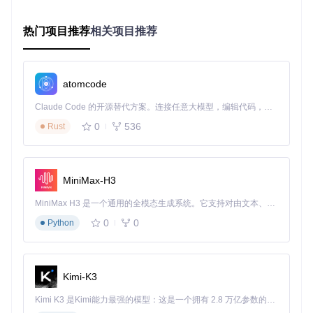
战斗策略模拟平台
场景化操作指引：高难本阵容调试方案
热门项目推荐
相关项目推荐
面对棘手的高难副本，Laplace战斗模拟器让你可以自由配置
队伍、敌人和场地效果。通过模拟不同回合的操作选择，你可
以提前发现阵容弱点，优化技能释放顺序，找到最稳定的通关
atomcode
策略。
Claude Code 的开源替代方案。连接任意大模型，编辑代码，运行命令，自动验证 — 全自动执行。用 Rust 构建，极致性能。 ｜ An open-source alternative to Claude Code. Connect any LLM, edit code, run commands, and verify changes — autonomously. Built in Rust for speed. Get Started
[!NOTE] 可调整随机数生成参数，模拟不同概率情况下的
战斗结果，提高策略的容错性。
0
536
Rust
常见问题
如何模拟特殊场地效果？
MiniMax-H3
跨设备数据迁移工具
MiniMax H3 是一个通用的全模态生成系统。它支持对由文本、图像、视频和音频组成的多模态上下文进行统一理解，并能生成分辨率高达 2K、时长可达 15 秒的带原生立体声音频的视频。得益于面向任务泛化的系统设计，H3 在预训练阶段就已具备广泛的多模态上下文理解与生成能力，能够出色地执行复杂的多模态指令。
场景化操作指引：数据备份与恢复流程
0
0
Python
更换设备或重装应用时，通过Chaldea的备份功能，你可以将
数据保存到本地或云端。在新设备上登录相同账号后，一键导
入即可恢复所有规划数据和队伍配置，实现无缝衔接。
Kimi-K3
[!NOTE] 建议开启自动备份功能，系统会定期保存数据，
防止意外丢失。
Kimi K3 是Kimi能力最强的模型：这是一个拥有 2.8 万亿参数的混合专家（MoE）模型，具备原生视觉理解能力，并支持 100 万 token 的上下文窗口。