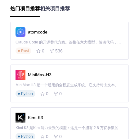
理，确保传输全程数据不可破解
热门项目推荐
相关项目推荐
文件传输流程对比
图：传统传输方式与transfer传输流程对
比，展示无感化分享的核心优势
思考一下：你是否曾经因为临时文件传输不得不注册某个云存
atomcode
储账号？transfer如何改变这种现状？🌟
Claude Code 的开源替代方案。连接任意大模型，编辑代码，运行命令，自动验证 — 全自动执行。用 Rust 构建，极致性能。 ｜ An open-source alternative to Claude Code. Connect any LLM, edit code, run commands, and verify changes — autonomously. Built in Rust for speed. Get Started
场景化解决方案：让传输更懂你的需求
0
536
Rust
团队协作场景：会议资料即时分发
痛点
：会议结束后，参会者急需获取演示文稿和补充材料，传
统邮件发送耗时且易遗漏。
MiniMax-H3
transfer方案
：
MiniMax H3 是一个通用的全模态生成系统。它支持对由文本、图像、视频和音频组成的多模态上下文进行统一理解，并能生成分辨率高达 2K、时长可达 15 秒的带原生立体声音频的视频。得益于面向任务泛化的系统设计，H3 在预训练阶段就已具备广泛的多模态上下文理解与生成能力，能够出色地执行复杂的多模态指令。
0
0
Python
# 切换到资料目录
cd
# 批量上传并生成汇总链接
Kimi-K3
Kimi K3 是Kimi能力最强的模型：这是一个拥有 2.8 万亿参数的混合专家（MoE）模型，具备原生视觉理解能力，并支持 100 万 token 的上下文窗口。
该命令会自动压缩当前目录下所有文件，上传至默认存储服
务，并生成带提取码的分享链接。参会者只需通过
transfer
0
0
Python