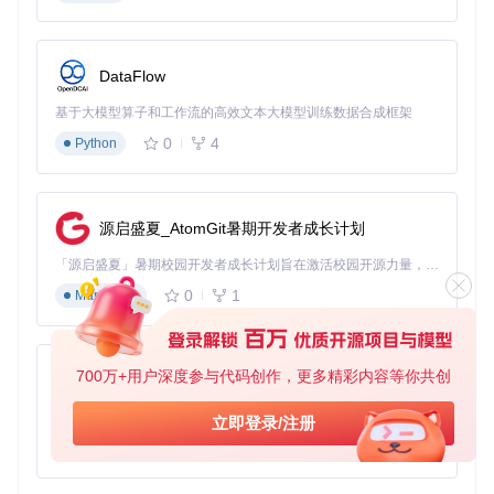
download [链接]
即可一键获取全部资料，无需安装任何客户
端。
多设备协同场景：跨终端文件无缝同步
DataFlow
痛点
：在办公室电脑编辑的文档，回家后需要在个人设备继续
基于大模型算子和工作流的高效文本大模型训练数据合成框架
处理，传统U盘传输易造成版本混乱。
0
4
Python
transfer方案
：
# 在办公室电脑上传文件并设置自动同步
transfer upload report.pdf --
sync
源启盛夏_AtomGit暑期开发者成长计划
# 在家中设备执行同步命令
transfer 
sync
「源启盛夏」暑期校园开发者成长计划旨在激活校园开源力量，通过积分激励、认证扶持、资源倾斜等形式，引导高校组织和开发者完成「入驻 — 建项目 — 做贡献 — 获认证 — 得资源」的完整闭环。无论你是想带领社团入驻平台的组织者，还是希望用代码贡献证明自己的开发者，都能在这里找到属于你的成长路径。
0
1
Markdown
通过
--sync
参数启用文件版本跟踪，系统会自动识别设备间
的文件差异并完成增量同步，确保多终端始终使用最新版本。
你在日常工作中遇到过哪些文件传输难题？这些场景化方案是
700万+用户深度参与代码创作，更多精彩内容等你共创
py-xiaozhi
否能解决你的实际需求？🔗
基于Python的Xiaozhi AI，适用于想要完整Xiaozhi体验而无需拥有专用硬件的用户。
立即登录/注册
进阶技巧：释放工具全部潜力
0
1
Python
定制存储策略