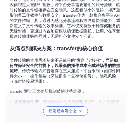
因体积过大被邮件拒收，跨平台分享需要繁琐的账号验证，临
时传输的文件链接存在安全隐患。这些看似小的阻碍，却严重
影响着工作效率与数据安全。transfer作为一款集合多平台API
的文件传输工具，通过无感化分享流程和跨终端协同能力，重
新定义了文件传输的效率标准。它不仅支持数十种存储服务的
无缝对接，更通过内置加密模块确保数据隐私，让用户在享受
极速传输体验的同时，无需担心文件安全问题。
从痛点到解决方案：transfer的核心价值
文件传输的本质需求从来不是简单的"发送"与"接收"，而是
如
何在保证安全的前提下，以最低的操作成本完成跨场景的数据
流转
。传统传输方式普遍存在三大痛点：平台限制（如邮件附
件大小）、操作复杂（需注册多个云存储账号）、隐私风险
（临时链接易泄露）。
transfer通过三大创新机制破解这些难题：
多源聚合引擎
：整合国内外主流存储服务API，用户无需切
换平台即可选择最优传输通道
登录后查看全文
零配置传输流程
：将复杂的鉴权过程封装为自动化流程，实
现"输入命令即完成传输"
端到端加密传输
：采用AES-256加密算法对文件进行分片处