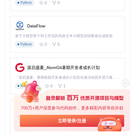
0
0
Python
DataFlow
基于大模型算子和工作流的高效文本大模型训练数据合成框架
0
5
Python
源启盛夏_AtomGit暑期开发者成长计划
「源启盛夏」暑期校园开发者成长计划旨在激活校园开源力量，通过积分激励、认证扶持、资源倾斜等形式，引导高校组织和开发者完成「入驻 — 建项目 — 做贡献 — 获认证 — 得资源」的完整闭环。无论你是想带领社团入驻平台的组织者，还是希望用代码贡献证明自己的开发者，都能在这里找到属于你的成长路径。
0
1
Markdown
700万+用户深度参与代码创作，更多精彩内容等你共创
py-xiaozhi
基于Python的Xiaozhi AI，适用于想要完整Xiaozhi体验而无需拥有专用硬件的用户。
立即登录/注册
0
1
Python