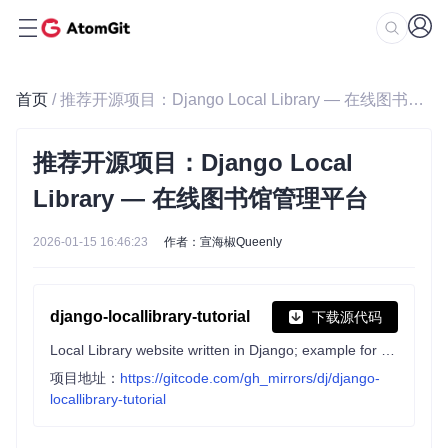
首页
/ 推荐开源项目：Django Local Library — 在线图书馆管理平台
推荐开源项目：Django Local
Library — 在线图书馆管理平台
2026-01-15 16:46:23
作者：宣海椒Queenly
django-locallibrary-tutorial
下载源代码
Local Library website written in Django; example for the MDN server-side development Django module: https://developer.mozilla.org/en-US/docs/Learn/Server-side/Django.
项目地址：
https://gitcode.com/gh_mirrors/dj/django-
locallibrary-tutorial