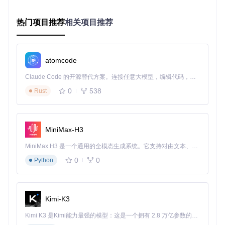
Local Library website written in Django; example for the MDN server-side development Django module: https://developer.mozilla.org/en-US/docs/Learn/Server-side/Django.
热门项目推荐
相关项目推荐
项目地址：
https://gitcode.com/gh_mirrors/dj/django-
locallibrary-tutorial
atomcode
Claude Code 的开源替代方案。连接任意大模型，编辑代码，运行命令，自动验证 — 全自动执行。用 Rust 构建，极致性能。 ｜ An open-source alternative to Claude Code. Connect any LLM, edit code, run commands, and verify changes — autonomously. Built in Rust for speed. Get Started
0
538
Rust
MiniMax-H3
MiniMax H3 是一个通用的全模态生成系统。它支持对由文本、图像、视频和音频组成的多模态上下文进行统一理解，并能生成分辨率高达 2K、时长可达 15 秒的带原生立体声音频的视频。得益于面向任务泛化的系统设计，H3 在预训练阶段就已具备广泛的多模态上下文理解与生成能力，能够出色地执行复杂的多模态指令。
0
0
Python
Kimi-K3
Kimi K3 是Kimi能力最强的模型：这是一个拥有 2.8 万亿参数的混合专家（MoE）模型，具备原生视觉理解能力，并支持 100 万 token 的上下文窗口。