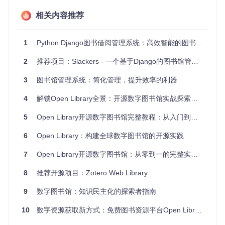
过实战提升技能。
数据库管理实践，了解如何在 Django 中设计和操作复杂的
相关内容推荐
数据模型。
项目特点
1
Python Django图书借阅管理系统：高效智能的图书馆管理解决方案
功能完备
：实现包括书籍列表、详情查看、用户账户管理
2
推荐项目：Slackers - 一个基于Django的图书馆管理系统
以及图书续借等功能。
易于部署
：提供一键安装依赖和运行服务器的步骤说明，
3
图书馆管理系统：简化管理，提升效率的利器
适合初学者快速上手。
高度定制
：Django 框架灵活性高，可以根据实际需求对项
4
解锁Open Library全景：开源数字图书馆实战探索指南
目进行深度定制。
5
Open Library开源数字图书馆完整教程：从入门到精通
测试支持
：包含了标准的测试用例，确保软件质量。
文档丰富
：与 MDN 的 Django 教程相结合，提供详尽的
6
Open Library：构建全球数字图书馆的开源实践
学习资料。
7
Open Library开源数字图书馆：从零到一的完整实践指南
通过 Django Local Library，你不仅可以拥有一个实用的在线
图书馆平台，还能深入理解 Django 框架的工作原理，为你的
8
推荐开源项目：Zotero Web Library
Web 开发之路打下坚实基础。立即尝试，让我们一起探索 Dja
ngo 的魅力！
9
数字图书馆：知识民主化的探索者指南
10
数字资源获取新方式：免费图书资源平台Open Library使用指南
django-locallibrary-tutorial
下载源代码