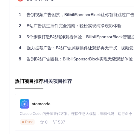
问：如何提交新的广告片段？
答：在观看视频时，遇到未被识别
1
告别视频广告困扰，BilibiliSponsorBlock让你智能跳过广告畅
加入社区共同进步
2
B站广告跳过插件完全指南：轻松实现纯净观影体验
BilibiliSponsorBlock是一个开源项目，欢迎每一位
更多参与方式，让我们一起打造更完善的广告过滤工具。现在就
3
5个步骤打造B站纯净观看体验：BilibiliSponsorBlock智能拦截
4
强力拦截广告：B站广告屏蔽插件让观影再无干扰 | 视频
BilibiliSponsorBlock
5
告别B站广告困扰：BilibiliSponsorBlock实现无缝观影体验
项目地址：
https://gitcode.com/gh_mirrors/bi/BilibiliSponsorB
热门项目推荐
相关项目推荐
atomcode
0
537
Rust