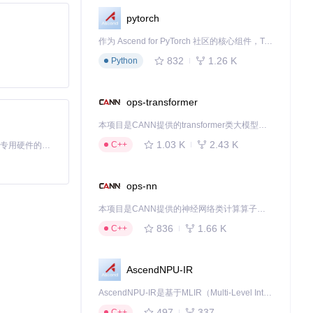
pytorch
作为 Ascend for PyTorch 社区的核心组件，TorchNPU 是昇腾专为 PyTorch 打造的深度学习适配插件，使 PyTorch 框架能够直接调用昇腾 NPU，为开发者提供昇腾 AI 处理器的超强算力。
832
1.26 K
Python
ops-transformer
本项目是CANN提供的transformer类大模型算子库，实现网络在NPU上加速计算。
1.03 K
2.43 K
C++
基于Python的Xiaozhi AI，适用于想要完整Xiaozhi体验而无需拥有专用硬件的用户。
ops-nn
本项目是CANN提供的神经网络类计算算子库，实现网络在NPU上加速计算。
836
1.66 K
C++
AscendNPU-IR
AscendNPU-IR是基于MLIR（Multi-Level Intermediate Representation）构建的，面向昇腾亲和算子编译时使用的中间表示，提供昇腾完备表达能力，通过编译优化提升昇腾AI处理器计算效率，支持通过生态框架使能昇腾AI处理器与深度调优
497
337
C++