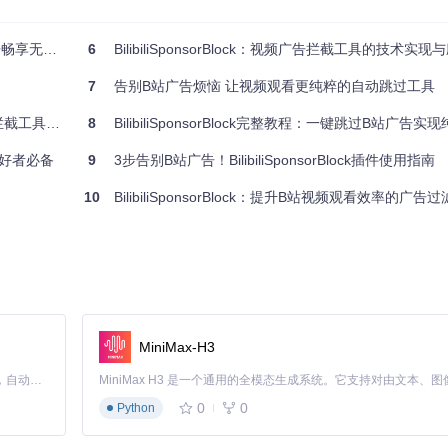
的广告片段，可以通过插件提供的提交功能将其标注，帮助完善广告识别
享无缝观影
6
BilibiliSponsorBlock：视频广告拦截工具的技术实
7
告别B站广告烦恼 让视频观看更纯粹的自动跳过工具
用户参与其中。你可以通过提交代码、报告问题或分享使用体验来为项目贡献力量。
行动起来，体验无广告的B站观影乐趣吧！
工具使用指南
8
BilibiliSponsorBlock完整教程：一键跳过B站广告实
爱好者必备
9
3步告别B站广告！BilibiliSponsorBlock插件使用指南
10
BilibiliSponsorBlock：提升B站视频观看效率的广
lock
MiniMax-H3
Claude Code 的开源替代方案。连接任意大模型，编辑代码，运行命令，自动验证 — 全自动执行。用 Rust 构建，极致性能。 ｜ An open-source alternative to Claude Code. Connect any LLM, edit code, run commands, and verify changes — autonomously. Built in Rust for speed. Get Started
0
0
Python