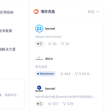
数据库。
项目优选
收起
现与应用指南
访问项目仓库了解
kernel
现纯净观看
deepin linux kernel
33
16
C
下载源代码
告过滤解决方案
一款跳过小电视视频中恰饭片段的浏览器插件，移植自 SponsorBlock。A browser extension to skip sponsored segments in videos, ported from the SponsorBlock
docs
暂无描述
843
5.64 K
Markdown
kernel
MiniMax H3 是一个通用的全模态生成系统。它支持对由文本、图像、视频和音频组成的多模态上下文进行统一理解，并能生成分辨率高达 2K、时长可达 15 秒的带原生立体声音频的视频。得益于面向任务泛化的系统设计，H3 在预训练阶段就已具备广泛的多模态上下文理解与生成能力，能够出色地执行复杂的多模态指令。
openEuler内核是openEuler操作系统的核心，既是系统性能与稳定性的基石，也是连接处理器、设备与服务的桥梁。
507
539
C