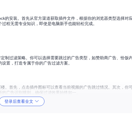
sorBlock的安装。首先从官方渠道获取插件文件，根据你的浏览器类型选择
个过程无需专业知识，即使是电脑新手也能轻松完成。
你根据个人喜好定制过滤策略。你可以选择需要跳过的广告类型，如赞助商广告、恰
的设置，打造专属于你的广告过滤方案。
的体验更上一层楼。首先，点击插件图标可以查看当前视频的广告跳过情况。其次，
新的广告识别规则，确保过滤效果始终如一。
登录后查看全文
告片段时进行跳过操作，不会对视频的正常播放产生任何影响。
orBlock完全免费且无需注册，安装后即可立即使用。