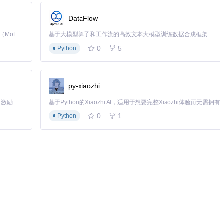
DataFlow
Kimi K3 是Kimi能力最强的模型：这是一个拥有 2.8 万亿参数的混合专家（MoE）模型，具备原生视觉理解能力，并支持 100 万 token 的上下文窗口。
基于大模型算子和工作流的高效文本大模型训练数据合成框架
0
5
Python
py-xiaozhi
「源启盛夏」暑期校园开发者成长计划旨在激活校园开源力量，通过积分激励、认证扶持、资源倾斜等形式，引导高校组织和开发者完成「入驻 — 建项目 — 做贡献 — 获认证 — 得资源」的完整闭环。无论你是想带领社团入驻平台的组织者，还是希望用代码贡献证明自己的开发者，都能在这里找到属于你的成长路径。
0
1
Python