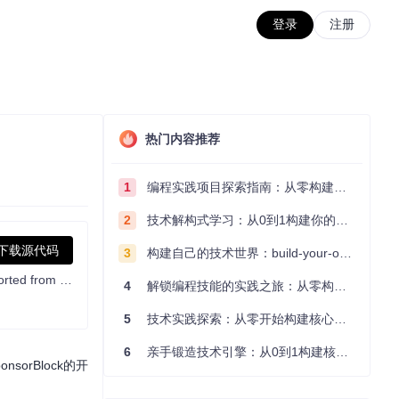
登录
注册
热门内容推荐
1
编程实践项目探索指南：从零构建技术能力体系
2
技术解构式学习：从0到1构建你的编程知识体系
下载源代码
3
构建自己的技术世界：build-your-own-x项目的实践探索指南
一款跳过小电视视频中恰饭片段的浏览器插件，移植自 SponsorBlock。A browser extension to skip sponsored segments in videos, ported from the SponsorBlock
4
解锁编程技能的实践之旅：从零构建你的技术世界
5
技术实践探索：从零开始构建核心系统的实践指南
6
亲手锻造技术引擎：从0到1构建核心系统的实践指南
orBlock的开