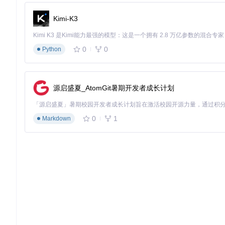
Kimi-K3
0
0
Python
源启盛夏_AtomGit暑期开发者成长计划
0
1
Markdown