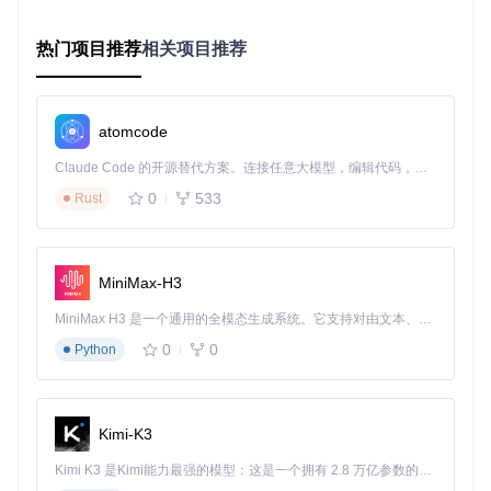
SuperPNG plug-in for Photoshop
热门项目推荐
相关项目推荐
项目地址：
https://gitcode.com/gh_mirrors/su/SuperPNG
atomcode
Claude Code 的开源替代方案。连接任意大模型，编辑代码，运行命令，自动验证 — 全自动执行。用 Rust 构建，极致性能。 ｜ An open-source alternative to Claude Code. Connect any LLM, edit code, run commands, and verify changes — autonomously. Built in Rust for speed. Get Started
0
533
Rust
MiniMax-H3
MiniMax H3 是一个通用的全模态生成系统。它支持对由文本、图像、视频和音频组成的多模态上下文进行统一理解，并能生成分辨率高达 2K、时长可达 15 秒的带原生立体声音频的视频。得益于面向任务泛化的系统设计，H3 在预训练阶段就已具备广泛的多模态上下文理解与生成能力，能够出色地执行复杂的多模态指令。
0
0
Python
Kimi-K3
Kimi K3 是Kimi能力最强的模型：这是一个拥有 2.8 万亿参数的混合专家（MoE）模型，具备原生视觉理解能力，并支持 100 万 token 的上下文窗口。