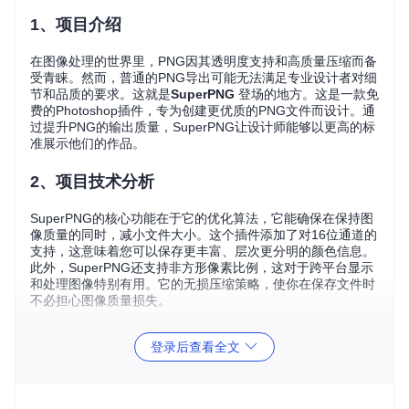
1、项目介绍
在图像处理的世界里，PNG因其透明度支持和高质量压缩而备
受青睐。然而，普通的PNG导出可能无法满足专业设计者对细
节和品质的要求。这就是
SuperPNG
登场的地方。这是一款免
费的Photoshop插件，专为创建更优质的PNG文件而设计。通
过提升PNG的输出质量，SuperPNG让设计师能够以更高的标
准展示他们的作品。
2、项目技术分析
SuperPNG的核心功能在于它的优化算法，它能确保在保持图
像质量的同时，减小文件大小。这个插件添加了对16位通道的
支持，这意味着您可以保存更丰富、层次更分明的颜色信息。
此外，SuperPNG还支持非方形像素比例，这对于跨平台显示
和处理图像特别有用。它的无损压缩策略，使你在保存文件时
不必担心图像质量损失。
3、项目及技术应用场景
登录后查看全文
无论你是网页设计师、UI/UX设计师、开发者还是简单的图像
爱好者，SuperPNG都能成为你的得力工具。在制作需要透明
背景的logo、图标或界面设计时，SuperPNG能提供更好的色