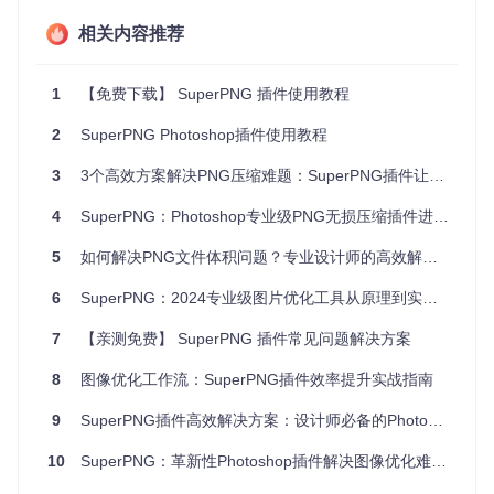
彩保真度。对于需要在不同设备上展示的作品，如移动应用或
相关内容推荐
游戏素材，其支持的非方形像素处理将确保图片在各种屏幕尺
寸下都能正常显示。
1
【免费下载】 SuperPNG 插件使用教程
4、项目特点
2
SuperPNG Photoshop插件使用教程
高品质输出
：SuperPNG利用先进的算法优化PNG文件，提
供出色的色彩和透明度表现。
3
3个高效方案解决PNG压缩难题：SuperPNG插件让设计文件瘦身不损质
16位通道支持
：允许保存更宽广的色彩范围，适合需要精细
4
SuperPNG：Photoshop专业级PNG无损压缩插件进阶指南
色彩处理的工作。
无损压缩
：在压缩文件大小的同时，保持原始图像的质量。
5
如何解决PNG文件体积问题？专业设计师的高效解决方案
非方形像素支持
：确保图片在不同设备上的显示效果一致。
简单易用
：作为Photoshop插件，集成到你的工作流程中，
6
SuperPNG：2024专业级图片优化工具从原理到实战的完整路径
无需额外学习即可使用。
7
【亲测免费】 SuperPNG 插件常见问题解决方案
总的来说，SuperPNG是一个强大的工具，它可以提高您的工
作效率并增强您的PNG图像质量。如果你对图像的呈现有着高
8
图像优化工作流：SuperPNG插件效率提升实战指南
标准，那么请务必试试这款神器。前往
SuperPNG web page
了解更多信息，并下载适合你的版本开始体验吧！
9
SuperPNG插件高效解决方案：设计师必备的Photoshop无损压缩专业指南
10
SuperPNG：革新性Photoshop插件解决图像优化难题的终极方案
SuperPNG
下载源代码