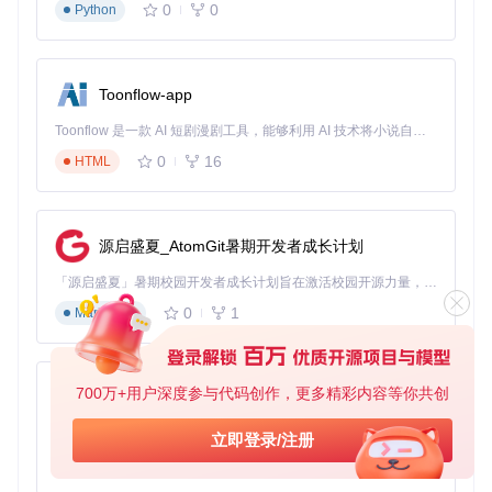
0
0
Python
Toonflow-app
Toonflow 是一款 AI 短剧漫剧工具，能够利用 AI 技术将小说自动转化为剧本，并结合 AI 生成的图片和视频，实现高效的短剧创作。借助 Toonflow，可以轻松完成从文字到影像的全流程，让短剧制作变得更加智能与便捷。
0
16
HTML
源启盛夏_AtomGit暑期开发者成长计划
「源启盛夏」暑期校园开发者成长计划旨在激活校园开源力量，通过积分激励、认证扶持、资源倾斜等形式，引导高校组织和开发者完成「入驻 — 建项目 — 做贡献 — 获认证 — 得资源」的完整闭环。无论你是想带领社团入驻平台的组织者，还是希望用代码贡献证明自己的开发者，都能在这里找到属于你的成长路径。
0
1
Markdown
700万+用户深度参与代码创作，更多精彩内容等你共创
AionUi
免费、本地、开源的 24/7 全天候 Cowork 应用，以及适用于 Gemini CLI、Claude Code、Codex、OpenCode、Qwen Code、Goose CLI、Auggie 等的 OpenClaw | 🌟 喜欢就点star吧
立即登录/注册
0
6
TypeScript