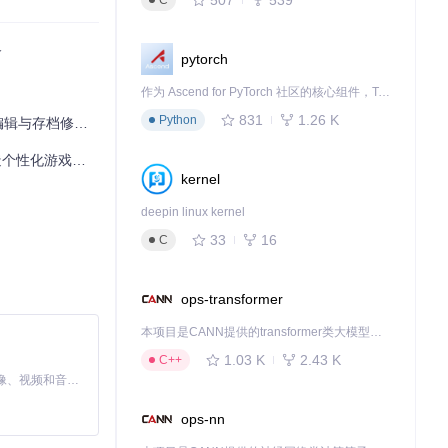
C
略
pytorch
作为 Ascend for PyTorch 社区的核心组件，TorchNPU 是昇腾专为 PyTorch 打造的深度学习适配插件，使 PyTorch 框架能够直接调用昇腾 NPU，为开发者提供昇腾 AI 处理器的超强算力。
831
1.26 K
Python
存档修改指南
个性化游戏体验
kernel
整展示和编辑。
deepin linux kernel
33
16
C
ops-transformer
本项目是CANN提供的transformer类大模型算子库，实现网络在NPU上加速计算。
1.03 K
2.43 K
C++
MiniMax H3 是一个通用的全模态生成系统。它支持对由文本、图像、视频和音频组成的多模态上下文进行统一理解，并能生成分辨率高达 2K、时长可达 15 秒的带原生立体声音频的视频。得益于面向任务泛化的系统设计，H3 在预训练阶段就已具备广泛的多模态上下文理解与生成能力，能够出色地执行复杂的多模态指令。
ops-nn