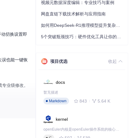
视频元数据深度编辑：专业技巧与案例
网盘直链下载技术解析与应用指南
如何用DeepSeek-R1推理模型提升复杂任务解决能力：完整指南
需手动切换设置即
5个突破瓶颈技巧：硬件优化工具让你的电脑性能提升30%
失误也能一键恢
项目优选
收起
docs
成专业级修改。
暂无描述
843
5.64 K
Markdown
kernel
游戏逻辑的数值
openEuler内核是openEuler操作系统的核心，既是系统性能与稳定性的基石，也是连接处理器、设备与服务的桥梁。
Edit2/Pictcur
507
539