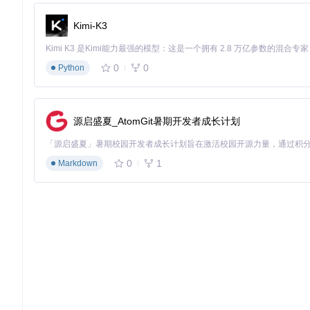
切换到"物品栏"标签页，点击"添加物品"按钮
在物品库中选择装备类型，设置属性和魔法效果
Kimi-K3
拖拽装备到角色物品栏指定位置，支持快捷键批量操作
![地狱熔炉之锤编辑界面](https://raw.gitcode.com/gh_mirrors/di/dia
s/武器/任务/05 Hell Forge Hammer.bmp?utm_source=gitcode_re
0
0
Python
进阶技巧：打造毕业级装备的4个专业方法
源启盛夏_AtomGit暑期开发者成长计划
符文之语完美组合
在物品工坊中创建带孔装备，设置正确的孔数
选择"符文之语"选项卡，从预设列表中选择目标组合
系统会自动填充所需符文并激活对应特效
0
1
Markdown
![符文属性编辑界面](https://raw.gitcode.com/gh_mirrors/di/diablo
c/Amn Rune.bmp?utm_source=gitcode_repo_files)
图：符文属
角色build快速切换
通过"配置文件"功能保存不同的角色build方案：
完成角色配置后点击"保存配置"
输入配置名称（如"纯冰法师"、"狂乱野蛮人"）
需要切换时直接加载对应配置文件，实现一键切换角色玩法
任务状态定制