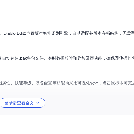
。Diablo Edit2内置版本智能识别引擎，自动适配各版本存档结构，无
自动创建.bak备份文件、实时数据校验和异常回滚功能，确保即使操作
础属性、技能等级、装备配置等功能均采用可视化设计，点击鼠标即可完
登录后查看全文
、法力值、属性点等基础数据。系统会自动计算属性上限，避免设置超出
ablo_edit/raw/77ab00984d45c74bf5ce425cc3e17d581ec1393c/Diablo 