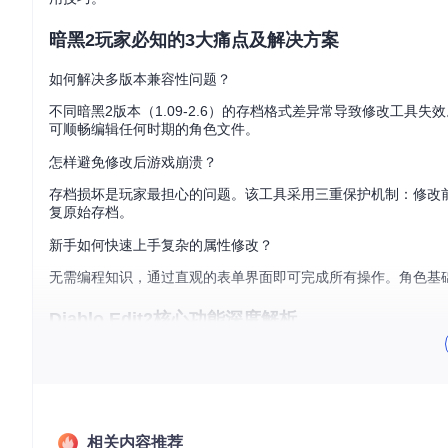
暗黑2玩家必知的3大痛点及解决方案
如何解决多版本兼容性问题？
不同暗黑2版本（1.09-2.6）的存档格式差异常导致修改工具失效
可顺畅编辑任何时期的角色文件。
怎样避免修改后游戏崩溃？
存档损坏是玩家最担心的问题。该工具采用三重保护机制：修改前
复原始存档。
新手如何快速上手复杂的属性修改？
无需编程知识，通过直观的表单界面即可完成所有操作。角色基
Diablo Edit2核心功能深度解析
角色数据全维度管理
通过主界面的"角色信息"面板，可一站式修改角色等级、生命值
导致异常。
![暗黑2角色属性编辑界面](https://raw.gitcode.com/gh_mirrors/di/di
相关内容推荐