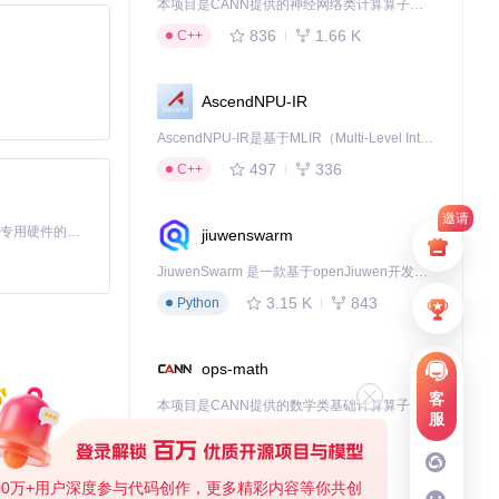
本项目是CANN提供的神经网络类计算算子库，实现网络在NPU上加速计算。
836
1.66 K
C++
dit2/Pictcure
AscendNPU-IR
AscendNPU-IR是基于MLIR（Multi-Level Intermediate Representation）构建的，面向昇腾亲和算子编译时使用的中间表示，提供昇腾完备表达能力，通过编译优化提升昇腾AI处理器计算效率，支持通过生态框架使能昇腾AI处理器与深度调优
497
336
C++
邀请
基于Python的Xiaozhi AI，适用于想要完整Xiaozhi体验而无需拥有专用硬件的用户。
jiuwenswarm
JiuwenSwarm 是一款基于openJiuwen开发的智能AI Agent，它能够将大语言模型的强大能力，通过你日常使用的各类通讯应用，直接延伸至你的指尖。
/Pictcures/Mis
3.15 K
843
Python
ops-math
客
本项目是CANN提供的数学类基础计算算子库，实现网络在NPU上加速计算。
服
1.24 K
1.36 K
C++
00万+用户深度参与代码创作，更多精彩内容等你共创