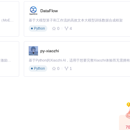
DataFlow
Kimi K3 是Kimi能力最强的模型：这是一个拥有 2.8 万亿参数的混合专家（MoE）模型，具备原生视觉理解能力，并支持 100 万 token 的上下文窗口。
基于大模型算子和工作流的高效文本大模型训练数据合成框架
blo_edit/raw/77ab00984d45c74bf5ce425cc3e17d581ec1393c/Diablo E
po_files)
图：任务物品编辑界面，展示地狱熔炉之锤的属性配置面板
0
4
Python
py-xiaozhi
「源启盛夏」暑期校园开发者成长计划旨在激活校园开源力量，通过积分激励、认证扶持、资源倾斜等形式，引导高校组织和开发者完成「入驻 — 建项目 — 做贡献 — 获认证 — 得资源」的完整闭环。无论你是想带领社团入驻平台的组织者，还是希望用代码贡献证明自己的开发者，都能在这里找到属于你的成长路径。
0
1
Python
_edit/raw/77ab00984d45c74bf5ce425cc3e17d581ec1393c/Diablo Edit2
性编辑界面，显示Amn符文的魔法效果配置
7