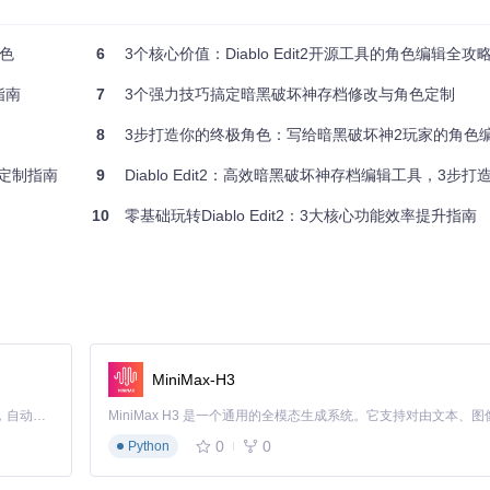
les)
图：亚马逊职业武器编辑界面，支持实时预览装备效果
色
6
3个核心价值：Diablo Edit2开源工具的角色编辑全攻
指南
7
3个强力技巧搞定暗黑破坏神存档修改与角色定制
8
3步打造你的终极角色：写给暗黑破坏神2玩家的角色编辑与
色定制指南
9
Diablo Edit2：高效暗黑破坏神存档编辑工具，3步打造
10
零基础玩转Diablo Edit2：3大核心功能效率提升指南
动处理技能间的依赖关系，避免出现逻辑冲突。支持所有职业的技能树完
irrors/di/diablo_edit
目录
MiniMax-H3
"Save"文件夹）
Claude Code 的开源替代方案。连接任意大模型，编辑代码，运行命令，自动验证 — 全自动执行。用 Rust 构建，极致性能。 ｜ An open-source alternative to Claude Code. Connect any LLM, edit code, run commands, and verify changes — autonomously. Built in Rust for speed. Get Started
0
0
Python
应用"保存修改