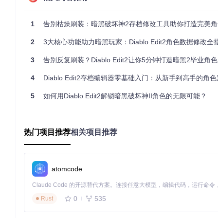
es/武器/Ama专用/1 Stag Bow.bmp?utm_source=gitcode_repo_fi
智能物品工坊系统
1
告别枯燥刷装：暗黑破坏神2存档修改工具助你打造完美角
"新建物品"对话框提供完整的物品创建功能，支持：
2
3大核心功能助力暗黑玩家：Diablo Edit2角色数据修改全
全类型装备生成（武器、 armor、首饰等）
3
告别反复刷装？Diablo Edit2让你5分钟打造暗黑2毕业角色
符文、宝石、护身符等消耗品定制
任务道具和特殊装备制作
4
Diablo Edit2存档编辑器零基础入门：从新手到高手的角
技能树可视化配置
5
如何用Diablo Edit2解锁暗黑破坏神II角色的无限可能？
在"技能编辑"界面中，可通过拖拽操作分配技能点数，系统会自
3分钟快速上手操作指南
热门项目推荐
相关项目推荐
环境准备与安装
克隆项目仓库：
git clone https://gitcode.com/gh_m
使用Visual Studio打开解决方案文件"暗黑II.sln"
编译生成可执行程序，默认输出到项目的Debug或Release
atomcode
存档加载与基础修改
启动程序后通过"文件>打开"菜单选择暗黑2存档目录（通常位于
选择.d2s格式文件加载角色数据
0
535
Rust
在"基础属性"标签页调整力量、敏捷、体力和精力值，点击"
装备添加与定制