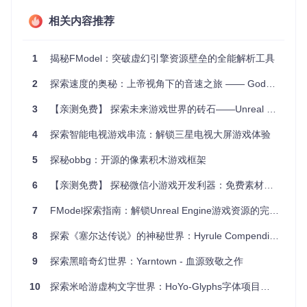
分析角色的成长轨迹，例如谁在整个系列中拥有最多的屏
相关内容推荐
幕时间。
研究剧情演变，例如哪个地点在剧中占据最显著的位置。
深入理解角色关系，如通过Character Relationships和Act
1
揭秘FModel：突破虚幻引擎资源壁垒的全能解析工具
or Relationships图来探讨人物间的动态联系。
学习数据可视化的最新实践，该项目提供了一个优秀的示
2
探索速度的奥秘：上帝视角下的音速之旅 —— Godot-Sonic-Physics
例，展示了如何将复杂数据转化为互动图表。
3
【亲测免费】 探索未来游戏世界的砖石——Unreal Engine 5 立方体教程开源项目
项目特点
4
探索智能电视游戏串流：解锁三星电视大屏游戏体验
全面性
：数据涵盖了从角色、台词到场景的所有细节，为
5
探秘obbg：开源的像素积木游戏框架
深度研究提供了丰富素材。
互动性
：各种可视化工具让用户可以自由探索，增强了用
6
【亲测免费】 探秘微信小游戏开发利器：免费素材大宝库
户体验。
实时性
：Script Search能即时检索台词，使数据分析变得
7
FModel探索指南：解锁Unreal Engine游戏资源的完整攻略
快速便捷。
开放源代码
：项目完全开源，为开发者提供了学习和二次
8
探索《塞尔达传说》的神秘世界：Hyrule Compendium API
开发的平台。
9
探索黑暗奇幻世界：Yarntown - 血源致敬之作
这个项目不仅是一个数据宝库，更是一个激发创造力和洞察力
的工具。如果你对《权力的游戏》或数据可视化有热情，那么
10
探索米哈游虚构文字世界：HoYo-Glyphs字体项目全解析
它绝对是不容错过的选择。立即访问
项目主页
，开始你的数据