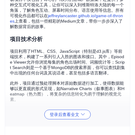
种交互式可视化工具，让你可以深入到维斯特洛大陆的每一个
角落，了解角色互动、屏幕时间分布、语言使用等信息。所有
可视化作品都可以在
jeffreylancaster.github.io/game-of-thron
es
上查看，包括一些精彩的Medium文章，带你一步步深入了
解数据背后的故事。
项目技术分析
项目利用了HTML、CSS、JavaScript（特别是d3.js库）等前
端技术，构建了一系列引人入胜的图表和接口。其中，Episod
e Viewer允许你浏览每集的角色出场时间、词频统计等；Scrip
t Search则是一个基于MongoDB的搜索界面，你可以查找剧集
中出现的任何台词及其说话者，甚至包括多语言翻译。
此外，项目通过预处理脚本对原始数据进行加工，使得数据能
够以更直观的形式呈现，如Narrative Charts（叙事图表）和H
eatmap（热力图），将复杂的信息转化为易于理解的视觉元
素。
项目及技术应用场景
登录后查看全文
无论是对于《权力的游戏》的狂热粉丝，还是对数据可视化感
兴趣的人士，该项目都是一个宝贵的资源。你可以：