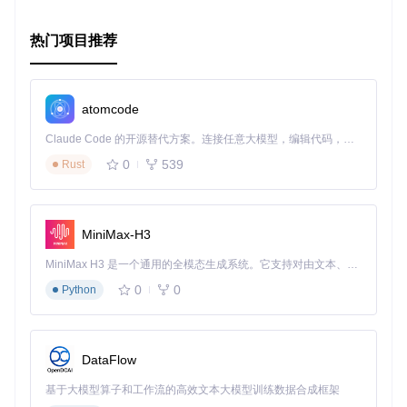
之旅吧！
热门项目推荐
atomcode
Claude Code 的开源替代方案。连接任意大模型，编辑代码，运行命令，自动验证 — 全自动执行。用 Rust 构建，极致性能。 ｜ An open-source alternative to Claude Code. Connect any LLM, edit code, run commands, and verify changes — autonomously. Built in Rust for speed. Get Started
0
539
Rust
MiniMax-H3
MiniMax H3 是一个通用的全模态生成系统。它支持对由文本、图像、视频和音频组成的多模态上下文进行统一理解，并能生成分辨率高达 2K、时长可达 15 秒的带原生立体声音频的视频。得益于面向任务泛化的系统设计，H3 在预训练阶段就已具备广泛的多模态上下文理解与生成能力，能够出色地执行复杂的多模态指令。
0
0
Python
DataFlow
基于大模型算子和工作流的高效文本大模型训练数据合成框架