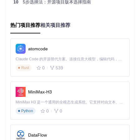
10
5步选择法：开源项目版本选择指南
方案匹配：OpenProject企业级功能的价值映射
与选择策略
热门项目推荐
相关项目推荐
现象描述：企业版功能模块的能力矩阵
OpenProject企业版构建了从基础协作到战略决策的完整功能
体系，呈现为清晰的能力金字塔结构。基础层聚焦协作效率提
atomcode
升，包括基线比较、自定义主题和只读模式；专业层提供流程
Claude Code 的开源替代方案。连接任意大模型，编辑代码，运行命令，自动验证 — 全自动执行。用 Rust 构建，极致性能。 ｜ An open-source alternative to Claude Code. Connect any LLM, edit code, run commands, and verify changes — autonomously. Built in Rust for speed. Get Started
标准化工具，如SSO单点登录和自定义工作流；高级层则面向
战略决策支持，包含项目组合管理和LDAP同步；企业层最终
0
539
Rust
实现全方位集成，如Nextcloud无缝对接和SCIM API用户管
理。
原理分析：功能选择的投入产出比模型
MiniMax-H3
企业版功能选择本质是资源优化问题，需建立"功能-场景-价
值"的映射关系。例如，计算值功能（Calculated Values）通
MiniMax H3 是一个通用的全模态生成系统。它支持对由文本、图像、视频和音频组成的多模态上下文进行统一理解，并能生成分辨率高达 2K、时长可达 15 秒的带原生立体声音频的视频。得益于面向任务泛化的系统设计，H3 在预训练阶段就已具备广泛的多模态上下文理解与生成能力，能够出色地执行复杂的多模态指令。
过公式自动生成项目评分，将原本需要4小时/周的人工统计转
0
0
Python
化为实时数据，在50人团队中可产生约120人天/年的效率提
升。这种量化分析需结合具体场景：研发团队更关注GitLab集
成，而行政团队可能更需要文档管理增强。
DataFlow
实践指导：四阶段功能部署路线图