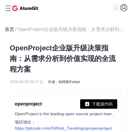
首页
/ OpenProject企业版升级决策指南：从需求分析到价值实现的全流程方案
OpenProject企业版升级决策指
南：从需求分析到价值实现的全流
程方案
2026-04-19 09:17:11
作者：秋阔奎Evelyn
openproject
下载源代码
OpenProject is the leading open source project management software for product, project and portfolio management. A powerful Jira alternative with agile planning, issue tracking, roadmaps, Gantt charts, time tracking, collaboration features, and more. Available on premises or in the cloud. ⭐Star us on GitHub
项目地址：
https://gitcode.com/GitHub_Trending/op/openproject