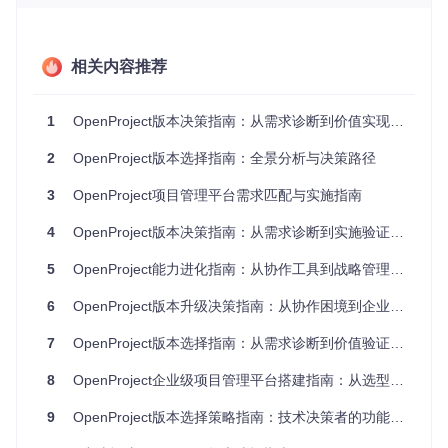
实践指导：企业级需求的三维评估框架
构建"需求-成本-风险"三维评估模型是决策的关键第一步。需
求维度需量化评估团队规模（人均协作复杂度）、项目结构
相关内容推荐
（跨部门依赖关系数量）和合规要求（行业监管标准数量）；
成本维度要计算直接投入（许可费用）与间接成本（实施周
期、培训投入）；风险维度则需考量数据迁移复杂度、用户适
1
OpenProject版本决策指南：从需求诊断到价值实现的完整路径
应曲线和业务中断可能性。通过以下矩阵可快速判断是否需要
企业版升级：
2
OpenProject版本选择指南：全景分析与决策路径
组织
社区版适用区
企业版建
3
OpenProject项目管理平台需求匹配与实施指南
关键决策指标
特征
间
议阈值
4
OpenProject版本决策指南：从需求诊断到实施验证的完整路径
团队
>20人或多
月均跨团队协作
<20人团队
规模
团队
次数>50
5
OpenProject能力进化指南：从协作工具到战略管理平台的升级路径
项目
单一项目或简
多项目交
项目间依赖关系>
管理
6
OpenProject版本升级决策指南：从协作困境到企业级管理的转型路径
单组合
叉管理
10个
系统
多系统集
需对接的第三方
7
OpenProject版本选择指南：从需求诊断到价值验证的全景分析
独立部署
环境
成
系统>3个
8
OpenProject企业级项目管理平台搭建指南：从选型到落地的完整实践
安全
外部审计
需满足的合规标
内部使用
合规
要求
准>2项
9
OpenProject版本选择策略指南：技术决策者的功能匹配与实施路径