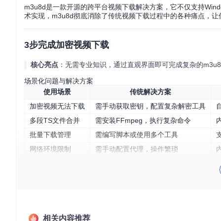
m3u8d是一款开源的跨平台视频下载解决方案，它不仅支持Wind
术实现，m3u8d彻底消除了传统视频下载过程中的各种痛点，
3步完成加密视频下载
核心亮点
：无需专业知识，通过直观界面即可完成复杂的m3u
场景化问题与解决方案
使用场景
传统解决方案
加密视频无法下载
需手动获取密钥，配置复杂解密工具
多段TS文件合并
需安装FFmpeg，执行复杂命令
批量下载管理
需编写脚本或使用多个工具
网络环境限制
需手动配置代理，操作繁琐
标准下载流程
输入链接
：在主界面的"m3u8的url"输入框中粘贴视频链接
设置参数
：选择保存位置和文件名，根据需要配置代理或跳
开始下载
：点击"开始下载"按钮，工具自动完成解析、下载
建议配图说明下载流程
相关内容推荐