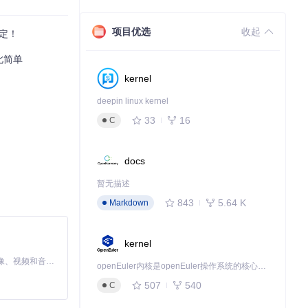
项目优选
收起
定！
此简单
kernel
deepin linux kernel
33
16
C
docs
暂无描述
843
5.64 K
Markdown
kernel
MiniMax H3 是一个通用的全模态生成系统。它支持对由文本、图像、视频和音频组成的多模态上下文进行统一理解，并能生成分辨率高达 2K、时长可达 15 秒的带原生立体声音频的视频。得益于面向任务泛化的系统设计，H3 在预训练阶段就已具备广泛的多模态上下文理解与生成能力，能够出色地执行复杂的多模态指令。
openEuler内核是openEuler操作系统的核心，既是系统性能与稳定性的基石，也是连接处理器、设备与服务的桥梁。
507
540
C