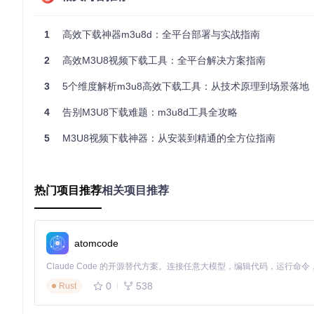
图：m3u8d图形界面展示了完整的下载参数设置区域，包括UR
1
高效下载神器m3u8d：全平台部署与实战指南
技术特性解析
2
高效M3U8视频下载工具：全平台解决方案指南
核心亮点
：采用Go语言开发的轻量级架构，无需依赖外部工
3
5个维度解析m3u8高效下载工具：从技术原理到场景落地
核心技术优势
4
告别M3U8下载难题：m3u8d工具全攻略
⚡
自适应多线程引擎
5
M3U8视频下载神器：从安装到精通的全方位指南
动态调整下载线程数量（
并发数：10-50自动调节
），根据网络
🔒
全加密支持
内置AES解密模块，支持单文件内不同TS片段使用不同加密策
热门项目推荐
相关项目推荐
🔄
智能文件合并
采用gomedia替代传统FFmpeg，解决分辨率和FPS不一致导
atomcode
🌐
多平台支持
Windows：提供图形界面，支持Windows 7及以上系统
macOS：原生应用，适配Intel和Apple Silicon芯片
0
538
Rust
Linux：命令行工具，兼容主流发行版