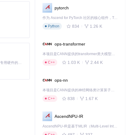
pytorch
作为 Ascend for PyTorch 社区的核心组件，TorchNPU 是昇腾专为 PyTorch 打造的深度学习适配插件，使 PyTorch 框架能够直接调用昇腾 NPU，为开发者提供昇腾 AI 处理器的超强算力。
834
1.26 K
Python
ops-transformer
本项目是CANN提供的transformer类大模型算子库，实现网络在NPU上加速计算。
1.03 K
2.44 K
C++
基于Python的Xiaozhi AI，适用于想要完整Xiaozhi体验而无需拥有专用硬件的用户。
ops-nn
本项目是CANN提供的神经网络类计算算子库，实现网络在NPU上加速计算。
838
1.67 K
C++
AscendNPU-IR
AscendNPU-IR是基于MLIR（Multi-Level Intermediate Representation）构建的，面向昇腾亲和算子编译时使用的中间表示，提供昇腾完备表达能力，通过编译优化提升昇腾AI处理器计算效率，支持通过生态框架使能昇腾AI处理器与深度调优
497
337
C++