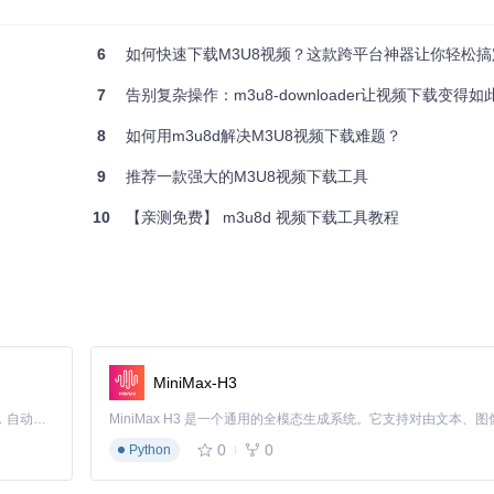
L输入框、保存路径选择和高级选项
6
如何快速下载M3U8视频？这款跨平台神器让你轻松搞
7
告别复杂操作：m3u8-downloader让视频下载变得如
具，即可实现高效视频处理，同时保持跨平台兼容性。
8
如何用m3u8d解决M3U8视频下载难题？
9
推荐一款强大的M3U8视频下载工具
10
【亲测免费】 m3u8d 视频下载工具教程
状况实时优化，相比固定线程模式提升下载速度达60%。
略，轻松处理各种加密场景。
致的合并失败问题，合并成功率提升至99.5%。
MiniMax-H3
Claude Code 的开源替代方案。连接任意大模型，编辑代码，运行命令，自动验证 — 全自动执行。用 Rust 构建，极致性能。 ｜ An open-source alternative to Claude Code. Connect any LLM, edit code, run commands, and verify changes — autonomously. Built in Rust for speed. Get Started
0
0
Python