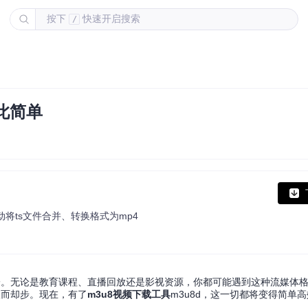
按下
快速开启搜索
/
此简单
后自动将ts文件合并、转换格式为mp4
一。无论是教育课程、直播回放还是影视资源，你都可能遇到这种流媒体
望而却步。现在，有了
m3u8视频下载工具
m3u8d，这一切都将变得简单