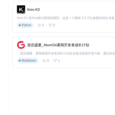
高级功能探索
Kimi-K3
核心亮点
：从高级用户需求出发，提供灵活的自定义选项，满
🔑 curl模式：突破下载限制
0
0
Python
当遇到需要特定请求头的视频链接时，你可以启用curl模式，自定
🔑 智能跳过机制
源启盛夏_AtomGit暑期开发者成长计划
支持基于HTTP状态码跳过无效TS文件，并提供自动合并跳过
🔑 批量下载功能
0
1
Markdown
通过
urls.txt
文件导入多个下载任务，工具将按顺序自动处理
跨平台使用指南
核心亮点
：针对不同操作系统提供优化的使用方式，确保每位
Windows与macOS图形界面
从项目仓库获取对应系统的安装包
按照向导完成安装
启动应用程序，按照界面指引操作