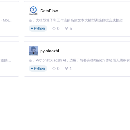
DataFlow
足复杂下载场景。
Kimi K3 是Kimi能力最强的模型：这是一个拥有 2.8 万亿参数的混合专家（MoE）模型，具备原生视觉理解能力，并支持 100 万 token 的上下文窗口。
基于大模型算子和工作流的高效文本大模型训练数据合成框架
0
5
Python
义HTTP请求头信息，轻松解决"仅一个m3u8链接无法下载"的问题。
py-xiaozhi
文件的选项，避免因个别片段问题导致整个下载失败。
「源启盛夏」暑期校园开发者成长计划旨在激活校园开源力量，通过积分激励、认证扶持、资源倾斜等形式，引导高校组织和开发者完成「入驻 — 建项目 — 做贡献 — 获认证 — 得资源」的完整闭环。无论你是想带领社团入驻平台的组织者，还是希望用代码贡献证明自己的开发者，都能在这里找到属于你的成长路径。
0
1
Python
，特别适合下载系列课程或多集视频。
用户都能获得最佳体验。