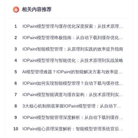
IOPaint的模型下载系统在
iopaint/download.py
中实现了双
相关内容推荐
重保障机制。首先，通过
handle_from_pretrained_excep
tions
函数（L980-L1000）处理网络异常，当检测到下载失
败时自动尝试不同的模型变体（如从
variant=fp16
降级到
re
1
IOPaint模型管理与缓存优化深度探索：从技术原理到实践策略
vision=main
）。其次，系统采用基于文件分片的断点续传策
略，通过记录已下载的文件块哈希值，在网络恢复后仅需下载
2
IOPaint模型管理终极指南：从自动下载到缓存优化的完整解决方案
缺失部分。
3
IOPaint智能模型管理：从原理到实践的效率提升指南
# iopaint/download.py#L38-L41
downloaded_path = handle_from_pretrained_exceptions(

4
IOPaint模型管理与智能优化：从技术原理到实战策略
    DiffusionPipeline.download, pretrained_model_name=mod
5
AI模型管理难题？IOPaint的智能解决方案与效率提升指南
这种实现不仅提高了下载成功率，还显著降低了重复下载带来
6
IOPaint如何实现智能模型管理？自动下载与缓存优化全攻略
的带宽消耗。测试数据显示，在50%网络丢包环境下，断点续
传机制可减少约70%的无效流量。
7
IOPaint模型智能调度与缓存架构：从技术原理到实战优化
路径映射与多维度缓存结构
8
3大核心机制彻底掌握IOPaint模型管理：从自动下载到缓存优化全攻略
模型缓存系统采用三级目录结构，核心定义在
iopaint/cons
9
IOPaint模型智能管理深度解析：从自动下载到缓存优化的效率提升指南
t.py
的
DEFAULT_MODEL_DIR
常量中。系统默认使用
XDG_CAC
HE_HOME
环境变量指定的路径，同时支持用户自定义存储位
10
IOPaint核心原理深度解析：智能模型管理系统背后的技术揭秘
置。缓存目录下按模型类型分为
stable_diffusion/
和
stab
le_diffusion_xl/
子目录，每个模型目录包含主文件（
.sa