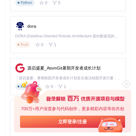
0
5
Python
图：模型类型识别流程图 - 基于iopaint v1.2.0架构绘制
实践指南：性能优化与跨平台部署
dora
性能基准测试与优化策略
DORA (Dataflow-Oriented Robotic Architecture 面向数据流的机器人架构) 是为 AI 与具身智能机器人打造的高性能开发框架，以数据流范式重构开发逻辑，原生支持分布式部署与端边云协同 —— 无需复杂适配，即可实现一体端到端具身大小脑、VLA等模型部署，无缝衔接感知、推理、控制全链路，让 AI 能力与机器人动作深度融合。 依托 Rust 内核与零拷贝通信技术，它将具身大小脑、VLA等模型推理、多模态数据融合延迟压缩至微秒级，同时兼容 ROS2 生态与国产 AI 芯片，彻底降低具身智能机器人的开发门槛，让分布式部署下的 AI 赋能创新更高效、更灵活。
针对不同模型管理操作的性能特征，我们进行了量化测试：
0
1
Rust
操作
平均
优化方法
效果提升
类型
耗时
源启盛夏_AtomGit暑期开发者成长计划
模型
降低至0.3秒
2.3
缓存元数据到iopaint_
秒
扫描
（7.7倍）
cache.json
「源启盛夏」暑期校园开发者成长计划旨在激活校园开源力量，通过积分激励、认证扶持、资源倾斜等形式，引导高校组织和开发者完成「入驻 — 建项目 — 做贡献 — 获认证 — 得资源」的完整闭环。无论你是想带领社团入驻平台的组织者，还是希望用代码贡献证明自己的开发者，都能在这里找到属于你的成长路径。
模型
失败率从35%
120
断点续传+多线程下载
0
1
Markdown
秒
下载
降至8%
模型
预加载常用模型到内
降低至2.1秒
8.5
秒
切换
存
（4倍）
700万+用户深度参与代码创作，更多精彩内容等你共创
py-xiaozhi
测试环境：Intel i7-12700K CPU，32GB RAM，NVIDIA RTX
3090，100Mbps网络。
基于Python的Xiaozhi AI，适用于想要完整Xiaozhi体验而无需拥有专用硬件的用户。
立即登录/注册
0
1
Python
优化实践表明，通过设置
XDG_CACHE_HOME
环境变量将模型存