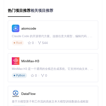
fetensors
或
.ckpt
）和元数据文件
iopaint_cache.json
。
热门项目推荐
相关项目推荐
cache_dir/

├── stable_diffusion/

│   ├── v1-5-pruned-emaonly.safetensors

│   └── iopaint_cache.json

atomcode
└── stable_diffusion_xl/

    ├── sdxl_base_1.0.safetensors

Claude Code 的开源替代方案。连接任意大模型，编辑代码，运行命令，自动验证 — 全自动执行。用 Rust 构建，极致性能。 ｜ An open-source alternative to Claude Code. Connect any LLM, edit code, run commands, and verify changes — autonomously. Built in Rust for speed. Get Started
0
544
Rust
元数据文件记录模型类型、校验哈希和最后使用时间，通过
sc
an_single_file_diffusion_models
函数（L108-L179）
实现快速索引。这种结构设计使模型扫描时间从O(n)降低到O
MiniMax-H3
(1)，在包含50个模型的缓存目录中，扫描速度提升约8倍。
MiniMax H3 是一个通用的全模态生成系统。它支持对由文本、图像、视频和音频组成的多模态上下文进行统一理解，并能生成分辨率高达 2K、时长可达 15 秒的带原生立体声音频的视频。得益于面向任务泛化的系统设计，H3 在预训练阶段就已具备广泛的多模态上下文理解与生成能力，能够出色地执行复杂的多模态指令。
模型类型智能识别
0
0
Python
IOPaint通过
get_sd_model_type
（L48-L73）和
get_sdxl_
model_type
（L76-L105）函数实现模型类型的自动识别。系
统加载模型时会检查输入通道数等关键参数，例如通过尝试加
载为StableDiffusionInpaintPipeline来判断是否为inpaint模型
DataFlow
（L57-L63）。这种动态检测机制使系统能够兼容各种微调模
型，无需人工干预。
基于大模型算子和工作流的高效文本大模型训练数据合成框架