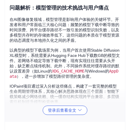
问题解析：模型管理的技术挑战与用户痛点
在AI图像修复领域，模型管理是影响用户体验的关键环节。开
发者和用户常面临三大核心问题：频繁的模型下载中断导致的
时间浪费、跨平台缓存路径不一致引发的模型识别失败，以及
多模型共存时的存储效率低下。这些问题的本质在于模型资源
的动态调度与本地持久化之间的矛盾。
以典型的模型下载场景为例，当用户首次使用Stable Diffusion
XL模型时，系统需要从Hugging Face Hub下载数GB的模型文
件。若网络不稳定导致下载中断，现有实现往往需要从头开
始，缺乏断点续传机制。此外，不同操作系统对缓存路径的默
认设置差异（如Linux的
XDG_CACHE_HOME
与Windows的
AppD
ata
），进一步增加了模型路径管理的复杂度。
IOPaint项目通过深入分析这些痛点，构建了一套完整的模型
生命周期管理体系，其核心解决思路体现在三个层面：智能下
载策略减少网络依赖、统一缓存结构实现跨平台兼容、多层级
索引机制提升模型检索效率。
登录后查看全文
核心机制：技术架构与实现原理
哈希校验与断点续传机制