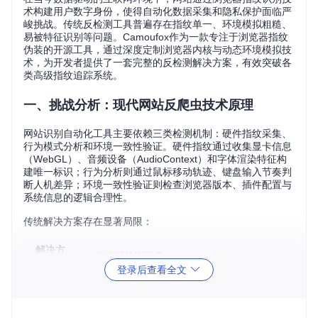
术构建用户数字身份，使得自动化数据采集和隐私保护面临严
峻挑战。传统反检测工具普遍存在指纹单一、环境模拟粗糙、
易被特征识别等问题。Camoufox作为一款专注于浏览器指纹
伪装的开源工具，通过深度定制浏览器内核与动态环境模拟技
术，为开发者提供了一套完整的反检测解决方案，有效突破各
类高级指纹追踪系统。
一、挑战分析：现代网站反爬虫技术原理
网站识别自动化工具主要依赖三类检测机制：硬件指纹采集、
行为模式分析和环境一致性验证。硬件指纹通过收集显卡信息
（WebGL）、音频设备（AudioContext）和字体渲染特征构
建唯一标识；行为分析则通过鼠标移动轨迹、键盘输入节奏判
断人机差异；环境一致性验证则检查浏览器版本、插件配置与
系统信息的逻辑合理性。
传统解决方案存在显著局限：
解决方
传统反检测工具
Camoufox
案
登录后查看全文
指纹伪
动态生成完整指纹谱
静态替换User-Agen
装
系
t
环境隔