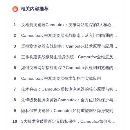
依赖单一代理IP
全链路环境沙箱化
离
相关内容推荐
行为模
固定轨迹模板
生物特征随机生成
拟
1
反检测浏览器Camoufox：突破网站追踪的3大核心策略
检测对
被动规避检测点
主动干扰检测机制
抗
2
Camoufox反检测浏览器实战指南：从入门到精通的隐身技术
3
反检测浏览器实战指南：Camoufox技术原理与应用策略
二、核心创新：三大技术突破重构浏览器指纹体
4
三步构建实战级爬虫隐身系统：Camoufox全维度反检测策略指南
系
5
如何突破网站指纹追踪？Camoufox反检测浏览器的技术实现与应用解析
1. 动态指纹注入引擎（Dynamic Fingerprint Injection）
6
Camoufox反检测浏览器技术架构与实战应用
指纹注入技术（通过动态修改浏览器特征值实现伪装）是Cam
7
技术突破：Camoufox反检测浏览器的核心原理与实战应用指南
oufox的核心竞争力。该引擎位于
pythonlib/camoufox/fin
gerprints.py
模块，采用三层架构设计：基础特征库（包含
8
先锋级反检测浏览器Camoufox：全方位隐私保护与数据安全解决方案
2000+真实设备配置）、动态生成器（实时组合硬件特征）和
验证器（确保指纹逻辑一致性）。系统可模拟从低端手机到高
9
隐私保护浏览器：Camoufox如何重塑网络隐身规则
端工作站的各类设备特征，就像为浏览器动态更换"数字身份
证"。
10
3大技术突破重新定义隐私保护：Camoufox如何实现99%的网络隐身？
2. 深度补丁系统（Deep Patching Mechanism）