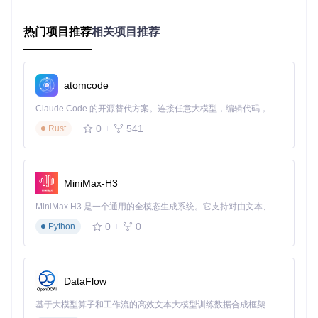
通过
patches/
目录下的40+核心补丁，Camoufox实现了对浏
览器内核的深度定制。其中
webrtc-ip-spoofing.patch
重
热门项目推荐
相关项目推荐
写网络地址暴露逻辑，
canvas-fingerprinting.patch
干
扰图像渲染特征，
audio-context-spoofing.patch
随机化
音频设备指纹。这些补丁协同工作，从底层瓦解网站的特征提
取机制。
atomcode
3. 行为模式引擎（Behavioral Pattern Engine）
Claude Code 的开源替代方案。连接任意大模型，编辑代码，运行命令，自动验证 — 全自动执行。用 Rust 构建，极致性能。 ｜ An open-source alternative to Claude Code. Connect any LLM, edit code, run commands, and verify changes — autonomously. Built in Rust for speed. Get Started
位于
juggler/
目录的行为模拟系统能够生成接近人类的交互
0
541
Rust
模式。
Juggler.js
组件通过物理运动学模型生成自然鼠标轨
迹，
MouseTrajectories.hpp
定义了20+种不同用户行为特
征（如快速点击、犹豫徘徊等）。该引擎使自动化操作的行为
特征与真实用户无统计学差异。
MiniMax-H3
三、实施路径：四步构建安全浏览环境
MiniMax H3 是一个通用的全模态生成系统。它支持对由文本、图像、视频和音频组成的多模态上下文进行统一理解，并能生成分辨率高达 2K、时长可达 15 秒的带原生立体声音频的视频。得益于面向任务泛化的系统设计，H3 在预训练阶段就已具备广泛的多模态上下文理解与生成能力，能够出色地执行复杂的多模态指令。
0
0
Python
准备阶段：环境部署
📌
环境要求
：Python 3.7+，Git，系统依赖库
DataFlow
# 克隆项目仓库
git 
clone
基于大模型算子和工作流的高效文本大模型训练数据合成框架
cd
 camoufox
