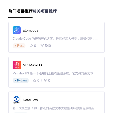
需了解编解码细节即可获得最优结果：
热门项目推荐
相关项目推荐
应用场
输出
编码
采样
比特
处理效
景
格式
模式
率
率
率
音乐收
保持
★★★
COP
320kb
MP3
藏
Y
原始
ps
★★
atomcode
播客制
★★★
44.1k
128kb
自动
AAC
Claude Code 的开源替代方案。连接任意大模型，编辑代码，运行命令，自动验证 — 全自动执行。用 Rust 构建，极致性能。 ｜ An open-source alternative to Claude Code. Connect any LLM, edit code, run commands, and verify changes — autonomously. Built in Rust for speed. Get Started
作
Hz
ps
★☆
0
540
Rust
语音学
保持
★★★
22.05
无损
WAV
习
kHz
原样
☆☆
素材库
保持
★★☆
无损
FLAC
48kHz
建设
原样
☆☆
MiniMax-H3
MiniMax H3 是一个通用的全模态生成系统。它支持对由文本、图像、视频和音频组成的多模态上下文进行统一理解，并能生成分辨率高达 2K、时长可达 15 秒的带原生立体声音频的视频。得益于面向任务泛化的系统设计，H3 在预训练阶段就已具备广泛的多模态上下文理解与生成能力，能够出色地执行复杂的多模态指令。
技术原理
：COPY模式通过直接提取视频中的音频流实现无
损分离，避免了重新编码导致的音质损失与时间消耗，这
0
0
Python
也是downkyicore处理速度远超同类工具的核心原因。
场景适配指南：匹配多样化业务需求
DataFlow
内容创作者的效率工具包
基于大模型算子和工作流的高效文本大模型训练数据合成框架
场景挑战
：视频创作者需要快速从多个素材中提取背景音乐，