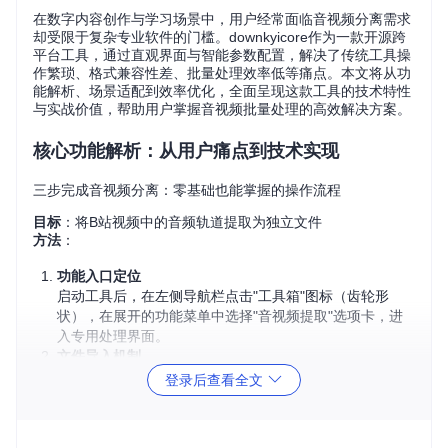
在数字内容创作与学习场景中，用户经常面临音视频分离需求
却受限于复杂专业软件的门槛。downkyicore作为一款开源跨
平台工具，通过直观界面与智能参数配置，解决了传统工具操
作繁琐、格式兼容性差、批量处理效率低等痛点。本文将从功
能解析、场景适配到效率优化，全面呈现这款工具的技术特性
与实战价值，帮助用户掌握音视频批量处理的高效解决方案。
核心功能解析：从用户痛点到技术实现
三步完成音视频分离：零基础也能掌握的操作流程
目标
：将B站视频中的音频轨道提取为独立文件
方法
：
功能入口定位
启动工具后，在左侧导航栏点击"工具箱"图标（齿轮形
状），在展开的功能菜单中选择"音视频提取"选项卡，进
入专用处理界面。
文件导入机制
支持三种导入方式：通过"添加文件"按钮选择单个视频、
登录后查看全文
直接拖拽文件至操作区、使用"导入文件夹"批量加载多个
文件。界面底部会实时显示文件数量与总大小。
参数配置与执行