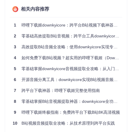
在右侧面板设置输出格式（MP3/AAC等）、编码模式（推
荐COPY模式保持原始音质），点击"开始提取"按钮启动处
相关内容推荐
理流程。
验证
：处理完成后，系统自动打开输出目录，可通过音频播放
1
哔哩下载姬downkyicore：跨平台B站视频下载神器，支持Windows/macOS/Linux全系统
器验证文件完整性，或在工具内查看"处理日志"确认是否存在
错误信息。
2
零基础高效提取B站音视频：跨平台工具downkyicore完全指南
操作要点
注意事项
3
高效提取B站音频全攻略：使用downkyicore实现专业级音视频分离
确保视频文件路径无中文或特
避免因编码问题导致处
4
如何免费下载B站视频？超实用的哔哩下载姬（DownKyi）完整指南 🚀
殊字符
理失败
5
零基础掌握downkyicore音视频提取全攻略：从入门到精通
批量处理时建议分组（每组不
防止内存占用过高影响
超过20个文件）
稳定性
6
开源音频分离工具：downkyicore实现B站视频音频提取的技术方案与应用价值
选择"自动命名"选项保持文件
命名规则：原文件名+音
组织性
频格式后缀
7
跨平台下载神器：哔哩下载姬完整使用指南
经验小结
：首次使用建议先处理单个文件验证配置，熟悉流程
8
零基础掌握B站音视频提取神器：downkyicore全功能操作指南
后再进行批量操作。COPY编码模式下处理速度可达原视频时
长的1/3，显著优于重编码方式。
9
哔哩下载姬终极指南：免费跨平台下载B站8K高清视频
技术参数场景化配置：告别专业术语困扰
10
B站视频音频提取全攻略：从技术原理到跨平台实践
downkyicore将复杂的音视频参数转化为场景化选项，用户无