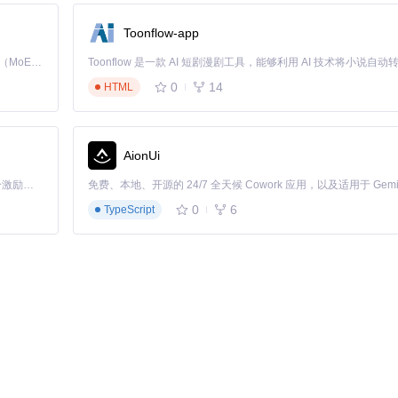
Toonflow-app
Kimi K3 是Kimi能力最强的模型：这是一个拥有 2.8 万亿参数的混合专家（MoE）模型，具备原生视觉理解能力，并支持 100 万 token 的上下文窗口。
0
14
HTML
精确掩码。它会输出多个候选结果并打分，让用户选择最优解——这就是动
AionUi
「源启盛夏」暑期校园开发者成长计划旨在激活校园开源力量，通过积分激励、认证扶持、资源倾斜等形式，引导高校组织和开发者完成「入驻 — 建项目 — 做贡献 — 获认证 — 得资源」的完整闭环。无论你是想带领社团入驻平台的组织者，还是希望用代码贡献证明自己的开发者，都能在这里找到属于你的成长路径。
0
6
TypeScript
确率达92%。操作命令：