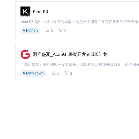
self
.register_buffer(

"positional_encoding_gaussian_matrix"
,

Kimi-K3
    scale * torch.randn((
2
, num_pos_feats)),  
# 随机矩阵
当AI学会"动手"：掩码解码器
0
0
Python
掩码解码器就像AI的"巧手"，能结合图像特征和提示特征生成
的魅力。
源启盛夏_AtomGit暑期开发者成长计划
实战验证：从实验室到生产线
0
1
Markdown
实验一：自动商品清点
以超市购物袋场景为例，SAM能自动识别并分割所有购物袋，准
实验二：交互式宠物分割