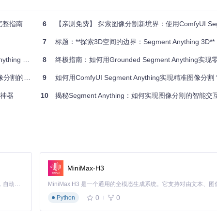
？完整指南
6
【亲测免费】 探索图像分割新境界：使用ComfyUI Segment 
7
标题：**探索3D空间的边界：Segment Anything 3D**
的特征图。SAM采用Vision Transformer架构，将图像分割为16×
g 项目推荐
8
终极指南：如何用Grounded Segment Anything实现零样本
分割的未来
9
如何用ComfyUI Segment Anything实现精准图像分割？超简
der.py]
割神器
10
揭秘Segment Anything：如何实现图像分割的智能
_indexes 
else
0
,

MiniMax-H3
Claude Code 的开源替代方案。连接任意大模型，编辑代码，运行命令，自动验证 — 全自动执行。用 Rust 构建，极致性能。 ｜ An open-source alternative to Claude Code. Connect any LLM, edit code, run commands, and verify changes — autonomously. Built in Rust for speed. Get Started
模型语言。最巧妙的是它采用了随机位置编码，相比传统正弦编码具有更好
0
0
Python
py]