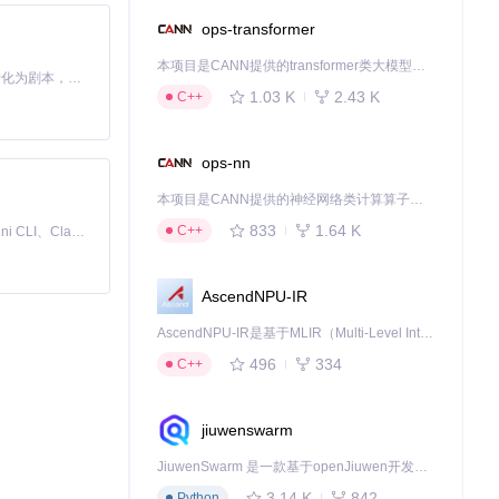
ops-transformer
本项目是CANN提供的transformer类大模型算子库，实现网络在NPU上加速计算。
Toonflow 是一款 AI 短剧漫剧工具，能够利用 AI 技术将小说自动转化为剧本，并结合 AI 生成的图片和视频，实现高效的短剧创作。借助 Toonflow，可以轻松完成从文字到影像的全流程，让短剧制作变得更加智能与便捷。
1.03 K
2.43 K
C++
态掩码生成机制
ops-nn
本项目是CANN提供的神经网络类计算算子库，实现网络在NPU上加速计算。
833
1.64 K
C++
免费、本地、开源的 24/7 全天候 Cowork 应用，以及适用于 Gemini CLI、Claude Code、Codex、OpenCode、Qwen Code、Goose CLI、Auggie 等的 OpenClaw | 🌟 喜欢就点star吧
AscendNPU-IR
AscendNPU-IR是基于MLIR（Multi-Level Intermediate Representation）构建的，面向昇腾亲和算子编译时使用的中间表示，提供昇腾完备表达能力，通过编译优化提升昇腾AI处理器计算效率，支持通过生态框架使能昇腾AI处理器与深度调优
496
334
C++
jiuwenswarm
JiuwenSwarm 是一款基于openJiuwen开发的智能AI Agent，它能够将大语言模型的强大能力，通过你日常使用的各类通讯应用，直接延伸至你的指尖。
3.14 K
842
Python