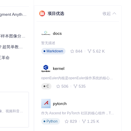
项目优选
收起
Anything
16的 patch
docs
图像分割与自动标注
暂无描述
单教程来啦 🚀
844
5.62 K
Markdown
交互革命
kernel
openEuler内核是openEuler操作系统的核心，既是系统性能与稳定性的基石，也是连接处理器、设备与服务的桥梁。
506
535
C
pytorch
MiniMax H3 是一个通用的全模态生成系统。它支持对由文本、图像、视频和音频组成的多模态上下文进行统一理解，并能生成分辨率高达 2K、时长可达 15 秒的带原生立体声音频的视频。得益于面向任务泛化的系统设计，H3 在预训练阶段就已具备广泛的多模态上下文理解与生成能力，能够出色地执行复杂的多模态指令。
作为 Ascend for PyTorch 社区的核心组件，TorchNPU 是昇腾专为 PyTorch 打造的深度学习适配插件，使 PyTorch 框架能够直接调用昇腾 NPU，为开发者提供昇腾 AI 处理器的超强算力。
的泛化能力。
829
1.25 K
Python