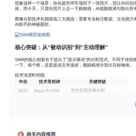
想象这样一个场景：你在超市停车场拍下一张照片，想让AI识
体。而今天，只需在照片上点一下购物袋，AI就能精准勾勒出所有袋子
图像分割技术长期面临三大挑战：需要专业标注数据、泛化能力
AI助手的神秘面纱。
核心突破：从"被动识别"到"主动理解"
SAM的核心创新在于提出了"提示驱动"的分割范式。不同于传
一下、画个框，还是提供文本描述，都能精准分割出目标物体。
技术演进时间线
年份
技术里程碑
关键突破
首次实现实例分割
2017
Mask R-CNN
引入Transformer到目标检测
2020
DETR
文本引导的图像生成
2022
Stable Diffusion
提示驱动的通用分割
2023
SAM
为什么SAM能实现零样本迁移？秘密在于它采用了"预训练+提示工
相关内容推荐
学习通用视觉表示，再通过提示编码器将用户指令转化为模型可