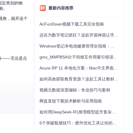
固定类别的物
最新内容推荐
体验。
视角，揭开这个
AcFunDown视频下载工具完全指南
还在为数字笔记抓狂？这款开源神器让手写批注效率提升300%
Windows笔记本电池健康管理全指南：从根源解决电池损耗问题
gmx_MMPBSA分子间相互作用索引错误的深度诊断与解决
令——无论是点
Axure RP 11 本地化方案：Mac中文界面优化与原型设计工具汉化全指南
如何高效获取教育资源？这款工具让教材下载效率提升80%
视频元数据深度编辑：专业技巧与案例
网盘直链下载技术解析与应用指南
如何用DeepSeek-R1推理模型提升复杂任务解决能力：完整指南
5个突破瓶颈技巧：硬件优化工具让你的电脑性能提升30%
据集上预训练，