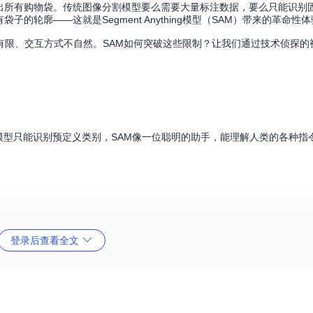
别出所有购物袋。传统图像分割模型要么需要大量标注数据，要么只能识别
的轮廓——这就是Segment Anything模型（SAM）带来的革命性
有限、交互方式不自然。SAM如何突破这些限制？让我们通过技术侦探的
统模型只能识别预定义类别，SAM像一位聪明的助手，能理解人类的各种指
登录后查看全文
程"的双轮驱动策略。模型在包含1100万图像和10亿个掩码的SA-1B数
理解的语言。