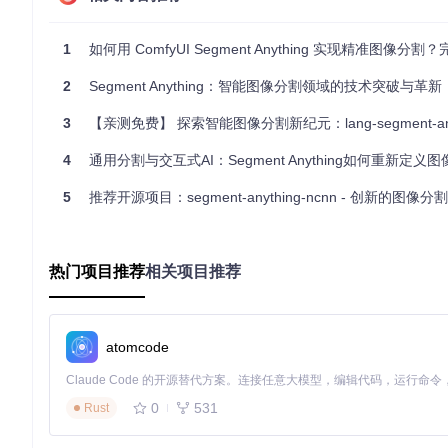
技术解构：三驾马车的协同艺术
1
如何用 ComfyUI Segment Anything 实现精准图像分割
当AI学会"看"世界：图像编码器
2
Segment Anything：智能图像分割领域的技术突破与革新
图像编码器就像给AI配备了高精度显微镜，能将原始图像转化为富含语义信息
3
【亲测免费】 探索智能图像分割新纪元：lang-segment-anythin
es，通过混合注意力机制兼顾局部细节和全局上下文。
4
通用分割与交互式AI：Segment Anything如何重新定义图像
# 混合注意力机制实现 [segment_anything/modeling/image_enco
self
5
推荐开源项目：segment-anything-ncnn - 创新的图像分
for
 i 
in
range
(depth):

    block = Block(

        dim=embed_dim,

        num_heads=num_heads,

热门项目推荐
相关项目推荐
# 关键创新：部分层使用全局注意力
        window_size=window_size 
if
 i 
not
in
 global_attn
    )

self
atomcode
当AI学会"听"指令：提示编码器
提示编码器是AI的"翻译官"，能将人类的点、框等指令转化为
0
531
Rust
# 随机位置编码 [segment_anything/modeling/prompt_encoder.