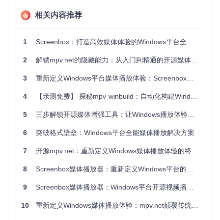
每一帧画面都色彩饱满。播放器支持自定义画面比例、字幕样
相关内容推荐
式和音轨切换，右键菜单集成播放速度调节（0.5x-2x）和画
面增强功能，满足专业用户需求。
1
Screenbox：打造高效媒体体验的Windows平台全能播放解决方案
图2：视频播放界面 - 显示右键菜单中的播放控制选项，Wind
2
解锁mpv.net的隐藏能力：从入门到精通的开源媒体播放器指南
ows媒体播放器的专业级功能设置
3. 音频可视化：让音乐可见
3
重新定义Windows平台媒体播放体验：Screenbox开源解决方案深度解析
内置的
音乐隧道可视化效果
将音频节奏转化为动态视觉盛宴。
4
【亲测免费】 探秘mpv-winbuild：自动化构建Windows版的mpv播放器
随着音乐节拍变化，霓虹光效构建出沉浸式隧道场景，支持自
定义颜色方案和粒子密度，让听觉享受延伸至视觉维度。
5
三步解锁开源媒体增强工具：让Windows播放体验效率提升的全方位解决方案
![音乐可视化效果展示](https://raw.gitcode.com/gh_mirrors/s
6
突破格式壁垒：Windows平台全能媒体播放解决方案
c/Screenbox/raw/2a558b68a21e4584cf73346d6608ed466c
803b1b/Screenbox/Assets/Visualizers/Music Tunnel/thumbn
7
开源mpv.net：重新定义Windows媒体播放体验的终极工具
ail.jpg?utm_source=gitcode_repo_files)
图3：音乐隧道可视
化 - 音频节奏驱动的动态视觉效果，为Windows媒体播放增添
沉浸感
8
Screenbox媒体播放器：重新定义Windows平台的智能影音体验
9
Screenbox媒体播放器：Windows平台开源视频播放解决方案
二、技术解析：轻量架构下的强大性能
10
重新定义Windows媒体播放体验：mpv.net颠覆传统播放器的全方位解析
1. 核心引擎：LibVLC的跨平台能力