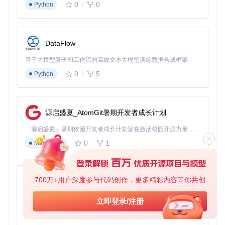
0
0
Python
2. 基础操作速查表
功能
快捷键
说明
播放/暂停
空格键
媒体控制核心操作
DataFlow
音量调节
↑/↓方向键
1%精度的音量微调
全屏切换
基于大模型算子和工作流的高效文本大模型训练数据合成框架
影院级观影体验
F11
0
5
Python
快进/快退
L/J键
5秒步长的精准控制
画面截图
保存当前帧为图片
Ctrl+S
3. 高级技巧：自定义您的播放器
源启盛夏_AtomGit暑期开发者成长计划
主题切换
：设置中提供10种预设主题，支持深色/浅色模式
自动切换
「源启盛夏」暑期校园开发者成长计划旨在激活校园开源力量，通过积分激励、认证扶持、资源倾斜等形式，引导高校组织和开发者完成「入驻 — 建项目 — 做贡献 — 获认证 — 得资源」的完整闭环。无论你是想带领社团入驻平台的组织者，还是希望用代码贡献证明自己的开发者，都能在这里找到属于你的成长路径。
播放队列
：拖拽文件至底部控制栏即可创建播放列表
0
1
Markdown
热键自定义
：通过
设置 > 快捷键
重新映射所有操作按键
四、社区生态：开源项目的持续进化
700万+用户深度参与代码创作，更多精彩内容等你共创
py-xiaozhi
1. 多语言支持：全球化协作成果
基于Python的Xiaozhi AI，适用于想要完整Xiaozhi体验而无需拥有专用硬件的用户。
立即登录/注册
项目通过Crowdin平台维护30+种语言翻译，包括简体中文、
日文、阿拉伯语等，社区贡献者平均响应翻译请求时间不超过
0
1
Python
48小时。语言文件位于
Screenbox/Strings/
目录，欢迎贡