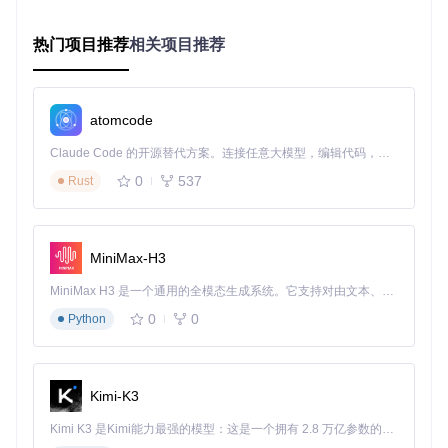
Screenbox基于LibVLCSharp构建，这一成熟的多媒体框架赋
予播放器卓越的格式兼容性（支持MP4、MKV、FLAC等200
热门项目推荐
相关项目推荐
+格式）和硬件加速能力。通过DirectX 12渲染优化，在低配置
设备上也能实现高帧率播放。
2. UWP架构：现代Windows应用的典范
atomcode
采用Universal Windows Platform开发的Screenbox完美适配
Windows 10/11系统特性，包括流畅设计（Fluent Design）、
Claude Code 的开源替代方案。连接任意大模型，编辑代码，运行命令，自动验证 — 全自动执行。用 Rust 构建，极致性能。 ｜ An open-source alternative to Claude Code. Connect any LLM, edit code, run commands, and verify changes — autonomously. Built in Rust for speed. Get Started
动态磁贴和系统通知集成。应用体积不足50MB，启动速度比
0
537
传统播放器快30%，同时支持触控和笔输入操作。
Rust
3. 模块化设计：功能扩展无上限
核心功能与界面展示分离的架构设计，使得第三方插件开发成
MiniMax-H3
为可能。目前社区已贡献字幕下载、音效增强等实用插件，开
发者可通过公开API轻松扩展播放器能力。
MiniMax H3 是一个通用的全模态生成系统。它支持对由文本、图像、视频和音频组成的多模态上下文进行统一理解，并能生成分辨率高达 2K、时长可达 15 秒的带原生立体声音频的视频。得益于面向任务泛化的系统设计，H3 在预训练阶段就已具备广泛的多模态上下文理解与生成能力，能够出色地执行复杂的多模态指令。
0
0
Python
三、三步上手指南：从安装到精通
1. 快速安装（3种方式）
Microsoft Store
：搜索"Screenbox"一键安装
Kimi-K3
命令行
：
winget install screenbox -s winget
源码编译
：
git clone https://gitcode.com/gh_mirr
Kimi K3 是Kimi能力最强的模型：这是一个拥有 2.8 万亿参数的混合专家（MoE）模型，具备原生视觉理解能力，并支持 100 万 token 的上下文窗口。
ors/sc/Screenbox
后运行
Screenbox.sln