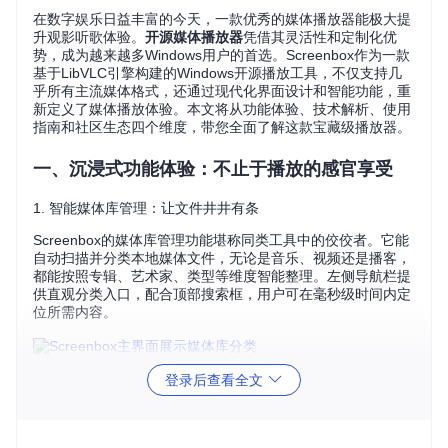
在数字娱乐日益丰富的今天，一款优秀的媒体播放器能极大提
升观影听歌体验。
开源媒体播放器
凭借其灵活性和定制化优
势，成为越来越多Windows用户的首选。Screenbox作为一款
基于LibVLC引擎构建的Windows开源播放工具，不仅支持几
乎所有主流媒体格式，还通过现代化界面设计和智能功能，重
新定义了媒体播放体验。本文将从功能体验、技术解析、使用
指南和社区生态四个维度，带您全面了解这款宝藏级播放器。
一、沉浸式功能体验：不止于播放的感官享受
1. 智能媒体库管理：让文件井井有条
Screenbox的媒体库管理功能堪称同类工具中的佼佼者。它能
自动扫描并分类本地媒体文件，无论是音乐、视频还是播客，
都能按照专辑、艺术家、类型等维度智能整理。左侧导航栏提
供直观分类入口，配合顶部搜索框，用户可在毫秒级时间内定
位所需内容。
图1：Screenbox主界面 - 深色模式下的媒体库分类展示，Win
登录后查看全文
dows播放器的直观导航设计让内容访问更高效
2. 高清视频播放：细节分毫毕现
高效播放引擎
确保4K乃至8K视频流畅运行，配合HDR支持，