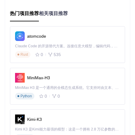
克隆仓库并执行编译命令：
热门项目推荐
相关项目推荐
git 
clone
cd
mkdir
 build && 
cd
 build

cmake .. -DCMAKE_BUILD_TYPE=Release

atomcode
make -j$(
nproc
Claude Code 的开源替代方案。连接任意大模型，编辑代码，运行命令，自动验证 — 全自动执行。用 Rust 构建，极致性能。 ｜ An open-source alternative to Claude Code. Connect any LLM, edit code, run commands, and verify changes — autonomously. Built in Rust for speed. Get Started
编译完成后，可通过
sudo make install
将可执行文件部署
0
535
Rust
到系统路径，或直接运行
bin/yuzu
启动模拟器。
关键配置项解析
首次启动后，需完成两项核心配置：
MiniMax-H3
系统文件设置
：在
~/.local/share/yuzu
目录下创建
nand
MiniMax H3 是一个通用的全模态生成系统。它支持对由文本、图像、视频和音频组成的多模态上下文进行统一理解，并能生成分辨率高达 2K、时长可达 15 秒的带原生立体声音频的视频。得益于面向任务泛化的系统设计，H3 在预训练阶段就已具备广泛的多模态上下文理解与生成能力，能够出色地执行复杂的多模态指令。
（模拟Switch系统存储）和
sdmc
（模拟SD卡）文件夹
0
0
Python
密钥管理
：将合法获取的prod.keys文件放置于
~/.local/s
hare/yuzu/keys
目录，确保包含最新的固件密钥以支持新
游戏
Kimi-K3
[!WARNING] 密钥文件是运行游戏的必要组件，缺失或过
时的密钥会导致游戏无法启动或出现功能异常。建议定期
Kimi K3 是Kimi能力最强的模型：这是一个拥有 2.8 万亿参数的混合专家（MoE）模型，具备原生视觉理解能力，并支持 100 万 token 的上下文窗口。
从可信渠道更新密钥集合。