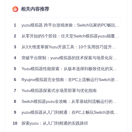
yuzu实现
优势场景
特性
相关内容推荐
图形
兼顾性能与兼容性，现代显卡可
Vulkan/Ope
nGL双支持
后端
启用Vulkan获得最佳体验
1
yuzu模拟器 跨平台游戏体验：Switch玩家的PC畅玩指南
shad
异步编译+缓
减少游戏加载时间，避免运行中
er编
存机制
卡顿
2
从零开始的5个阶段：任天堂Switch模拟器yuzu颠覆式入门指南
译
多核
3
从3大维度掌握Yuzu开源工具：10个实用技巧提升游戏体验效率
线程池调度
充分利用现代CPU多核性能，提
心优
系统
升复杂场景帧率
化
4
突破平台限制：yuzu模拟器的技术探索与场景化应用指南
5
Yuzu模拟器性能探索：从版本选择到极致优化的实践之路
环境构建流程：从源码编译到基础配置
6
Ryujinx模拟器完全指南：在PC上流畅运行Switch游戏的技术探索
源码编译与部署
对于追求最新特性的进阶用户，从源码编译yuzu是最佳选择。
7
Yuzu模拟器探索式全场景部署与优化指南
编译过程需要满足以下依赖：
8
Switch模拟器yuzu全攻略：从零基础到流畅运行的完整指南
CMake 3.16+与C++20兼容编译器（GCC 10+/Clang 12+/
9
MSVC 2019+）
yuzu模拟器从入门到精通：在PC上畅玩Switch游戏的全方位实践指南
Vulkan SDK与Qt 5.15+开发环境
10
探索yuzu：从入门到精通的实践路径
相关依赖库（FFmpeg、SDL2、libzip等）