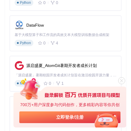
0
0
Python
深度优化策略：释放硬件潜能的高级配置
图形渲染调优
DataFlow
yuzu的图形设置提供了丰富的优化选项，针对不同硬件配置可
基于大模型算子和工作流的高效文本大模型训练数据合成框架
采用差异化策略：
0
4
Python
高端配置方案
（RTX 3060+/RX 6600+）：
渲染器：Vulkan
分辨率缩放：4x（配合FSR 2.0锐化）
源启盛夏_AtomGit暑期开发者成长计划
高级设置：启用各向异性过滤16x、SSAO环境光遮蔽、动
态分辨率
「源启盛夏」暑期校园开发者成长计划旨在激活校园开源力量，通过积分激励、认证扶持、资源倾斜等形式，引导高校组织和开发者完成「入驻 — 建项目 — 做贡献 — 获认证 — 得资源」的完整闭环。无论你是想带领社团入驻平台的组织者，还是希望用代码贡献证明自己的开发者，都能在这里找到属于你的成长路径。
0
1
Markdown
中端配置方案
（GTX 1650/RX 5500）：
渲染器：Vulkan
分辨率缩放：2x（启用FSR 1.0平衡画质）
700万+用户深度参与代码创作，更多精彩内容等你共创
py-xiaozhi
高级设置：关闭体积云、降低阴影质量至中
基于Python的Xiaozhi AI，适用于想要完整Xiaozhi体验而无需拥有专用硬件的用户。
入门配置方案
（GTX 1050Ti/核显）：
立即登录/注册
0
1
Python
渲染器：OpenGL