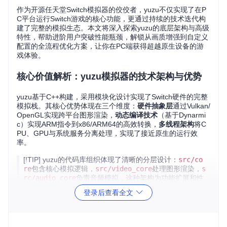
作为开源任天堂Switch模拟器的佼佼者，yuzu不仅实现了在P
C平台运行Switch游戏的核心功能，更通过持续的技术迭代构
建了完整的模拟生态。本文将深入探索yuzu的底层架构与高级
特性，帮助进阶用户突破性能瓶颈，解锁从画质增强到自定义
配置的全流程优化方案，让你在PC端获得超越原生设备的游
戏体验。
核心价值解析：yuzu模拟器的技术架构与优势
yuzu基于C++构建，采用模块化设计实现了Switch硬件的完整
模拟栈。其核心优势体现在三个维度：
硬件抽象层
通过Vulkan/
OpenGL实现跨平台图形渲染，
动态编译技术
（基于Dynarmi
c）实现ARM指令到x86/ARM64的高效转换，
多线程架构
将C
PU、GPU与系统服务分离处理，实现了接近原生的运行效
率。
[!TIP] yuzu的代码库组织体现了清晰的分层设计：
src/co
re
包含核心模拟逻辑，
src/video_core
处理图形渲染，
s
rc/audio_core
负责音频模拟，这种架构为功能扩展和性
能优化提供了良好基础。
登录后查看全文
与同类模拟器相比，yuzu在以下方面表现突出：
技术