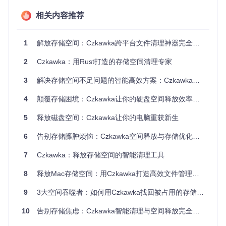
家庭用户的下载文件夹灾难
一个普通家庭的电脑"下载"文件夹中，重复下载的电影、安装
相关内容推荐
包和文档超过500个，微信自动保存的图片更是形成了庞大
的"数字垃圾场"，总大小达87GB，而其中真正有用的文件不到
10%。
1
解放存储空间：Czkawka跨平台文件清理神器完全攻略
1.2 数字垃圾的"作案手法"分析
2
Czkawka：用Rust打造的存储空间清理专家
3
解决存储空间不足问题的智能高效方案：Czkawka重复文件清理工具
作案手法一：伪装身份
文件内容相同但名称不同，如"DSC001.jpg"和"IMG_001.jp
4
颠覆存储困境：Czkawka让你的硬盘空间释放效率提升300%
g"，通过修改文件名逃避检测。
5
释放磁盘空间：Czkawka让你的电脑重获新生
作案手法二：分散藏匿
同一文件被保存在不同目录，如"文档"、"桌面"和"移动硬盘备
6
告别存储臃肿烦恼：Czkawka空间释放与存储优化完全指南
份"中，形成"多地作案"。
7
Czkawka：释放存储空间的智能清理工具
作案手法三：变异进化
图片经过轻微编辑（如旋转、裁剪）后，虽然视觉上相似但文
8
释放Mac存储空间：用Czkawka打造高效文件管理系统
件内容发生变化，传统工具难以识别。
9
3大空间吞噬者：如何用Czkawka找回被占用的存储空间
二、方案构建：Czkawka的"破案工具包"
10
告别存储焦虑：Czkawka智能清理与空间释放完全指南
2.1 多维度文件识别引擎