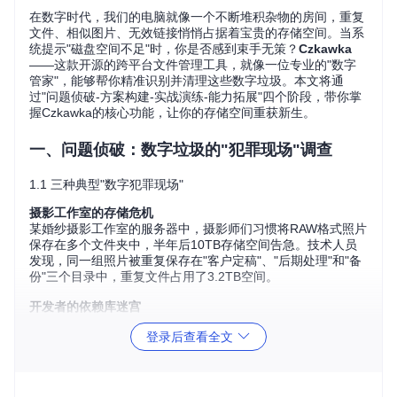
在数字时代，我们的电脑就像一个不断堆积杂物的房间，重复
文件、相似图片、无效链接悄悄占据着宝贵的存储空间。当系
统提示"磁盘空间不足"时，你是否感到束手无策？
Czkawka
——这款开源的跨平台文件管理工具，就像一位专业的"数字
管家"，能够帮你精准识别并清理这些数字垃圾。本文将通
过"问题侦破-方案构建-实战演练-能力拓展"四个阶段，带你掌
握Czkawka的核心功能，让你的存储空间重获新生。
一、问题侦破：数字垃圾的"犯罪现场"调查
1.1 三种典型"数字犯罪现场"
摄影工作室的存储危机
某婚纱摄影工作室的服务器中，摄影师们习惯将RAW格式照片
保存在多个文件夹中，半年后10TB存储空间告急。技术人员
发现，同一组照片被重复保存在"客户定稿"、"后期处理"和"备
份"三个目录中，重复文件占用了3.2TB空间。
开发者的依赖库迷宫
一位前端开发者的笔记本电脑中，不同项目的
node_modules
登录后查看全文
文件夹累计占用了150GB空间，其中80%是重复的依赖包。更
糟糕的是，大量测试日志和调试文件散落在各个目录，导致代
码搜索速度下降70%。