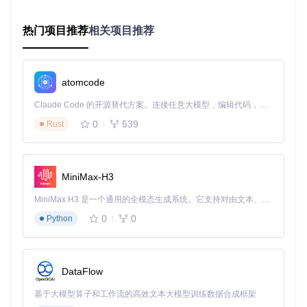
技术拆解图：双重验证机制
热门项目推荐
相关项目推荐
文件识别流程

┌───────────────┐     ┌───────────────┐     ┌─────────────
│  初步筛选阶段  │     │  深度验证阶段  │     │   结果分组    │
│ 大小 + 名称   ├────>│  哈希值计算    ├────>│  按相似度排序  │
atomcode
Claude Code 的开源替代方案。连接任意大模型，编辑代码，运行命令，自动验证 — 全自动执行。用 Rust 构建，极致性能。 ｜ An open-source alternative to Claude Code. Connect any LLM, edit code, run commands, and verify changes — autonomously. Built in Rust for speed. Get Started
白话翻译
：Czkawka先通过文件大小和名称快速筛选出可疑文
0
539
Rust
件，再通过计算文件的"数字指纹"（哈希值）来确认它们是否
真的相同，即使文件名不同也无所遁形。
2.2 媒体文件专用识别算法
MiniMax-H3
Czkawka针对图片和视频等媒体文件，提供了三种专业"侦探
MiniMax H3 是一个通用的全模态生成系统。它支持对由文本、图像、视频和音频组成的多模态上下文进行统一理解，并能生成分辨率高达 2K、时长可达 15 秒的带原生立体声音频的视频。得益于面向任务泛化的系统设计，H3 在预训练阶段就已具备广泛的多模态上下文理解与生成能力，能够出色地执行复杂的多模态指令。
工具"：
0
0
Python
平均哈希（aHash）
：快速计算图片的"平均像素值"，适合
初步筛选大量图片
感知哈希（pHash）
：分析图像的视觉特征，即使图片经过
缩放或轻微编辑也能识别
DataFlow
差异哈希（dHash）
：对图像旋转和亮度变化不敏感，适合
基于大模型算子和工作流的高效文本大模型训练数据合成框架
识别经过简单处理的重复图片