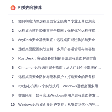
权限滥
离职员工可能保留旧ID访问
相关内容推荐
⭐⭐⭐⭐
高
用
权限
隐私泄
ID关联的历史连接记录被获
⭐⭐⭐
中
1
如何彻底消除远程桌面安全隐患？专业工具助您实现设备标识重置
露
取
2
远程桌面软件ID重置完全指南：保护你的远程连接安全
攻击者可通过长期监控固定ID，分析连接模式并尝试入侵；而
累积的配置文件可能包含敏感信息，或因版本不兼容导致连接
3
AnyDesk安全基线重置：远程桌面威胁防护与安全加固指南
问题。定期重置ID如同更换门锁，是成本最低却效果显著的安
全措施。
4
远程桌面配置实战全解：多用户会话管理与兼容性修复指南
工具原理：ID重置背后的技术逻辑 🛠️
5
RustDesk：突破设备限制的开源远程桌面解决方案
远程桌面ID重置工具并非简单地"修改数字"，而是通过系统性
6
Cinnamon远程访问完全指南：从入门到企业部署的5个关键步骤
的数据清理与服务重启，实现设备标识的彻底更新。其工作原
理可类比为"更换身份证"的过程：不仅要更换证件本身，还需
7
远程桌面安全防护与隐私保护：打造安全的设备标识重置方案
更新所有关联系统的记录。
8
3大核心方案+7个实战技巧：Windows远程桌面多用户连接完全解决方案
ID重置核心流程
9
突破限制：如何实现Windows多用户远程桌面并发访问
ID重置流程
10
Windows远程桌面多用户支持：从安装到优化的完整指南
服务中断
：安全停止远程桌面服务，确保所有相关进程处
于非活动状态，避免数据读写冲突