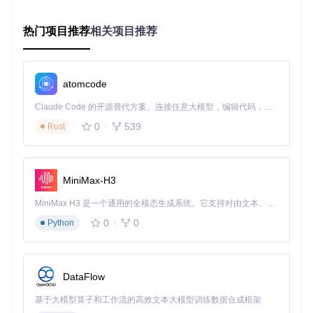
数据清理
：分层次删除系统级和用户级配置文件，包括注
册表项、缓存数据和日志文件
热门项目推荐
相关项目推荐
标识重建
：在干净环境下重启服务，触发系统自动生成全
新的唯一标识符
验证机制
：通过校验新ID与旧ID的差异性，确保重置操作
成功完成
atomcode
这一过程如同彻底清理房屋后更换门牌号，既清除了潜在
Claude Code 的开源替代方案。连接任意大模型，编辑代码，运行命令，自动验证 — 全自动执行。用 Rust 构建，极致性能。 ｜ An open-source alternative to Claude Code. Connect any LLM, edit code, run commands, and verify changes — autonomously. Built in Rust for speed. Get Started
的"数字窃听器"，又为设备分配了全新的身份标识。工具通过
0
539
Rust
自动化脚本实现上述流程，确保操作的准确性和安全性。
实战步骤：安全重置ID的详细操作 📝
MiniMax-H3
使用本项目提供的ID重置工具，可通过以下步骤完成安全重
置。每个步骤均需严格执行，确保操作效果和系统安全。
MiniMax H3 是一个通用的全模态生成系统。它支持对由文本、图像、视频和音频组成的多模态上下文进行统一理解，并能生成分辨率高达 2K、时长可达 15 秒的带原生立体声音频的视频。得益于面向任务泛化的系统设计，H3 在预训练阶段就已具备广泛的多模态上下文理解与生成能力，能够出色地执行复杂的多模态指令。
准备工作
0
0
Python
确认当前用户具有管理员权限
记录重要的远程连接信息（如有）
关闭所有正在运行的远程桌面会话
操作步骤
DataFlow
步骤1：获取重置工具
基于大模型算子和工作流的高效文本大模型训练数据合成框架