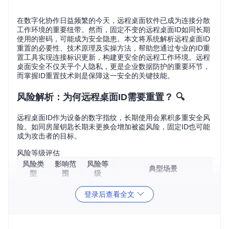
在数字化协作日益频繁的今天，远程桌面软件已成为连接分散
工作环境的重要纽带。然而，固定不变的远程桌面ID如同长期
使用的密码，可能成为安全隐患。本文将系统解析远程桌面ID
重置的必要性、技术原理及实操方法，帮助您通过专业的ID重
置工具实现连接标识更新，构建更安全的远程工作环境。远程
桌面安全不仅关乎个人隐私，更是企业数据防护的重要环节，
而掌握ID重置技术则是保障这一安全的关键技能。
风险解析：为何远程桌面ID需要重置？ 🔍
远程桌面ID作为设备的数字指纹，长期使用会累积多重安全风
险。如同房屋钥匙长期未更换会增加被盗风险，固定ID也可能
成为攻击者的目标。
风险等级评估
风险类
影响范
风险等
典型场景
型
围
级
⭐⭐⭐⭐
身份暴
长期使用同一ID导致被针对
登录后查看全文
高
露
性攻击
⭐
配置污
⭐⭐⭐
中
旧配置文件引发连接异常
染