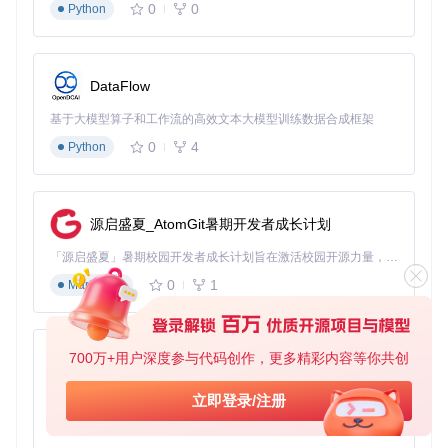
"environment_rules"
:
[
0
0
Python
{
"os"
:
"windows"
,
"variables"
:
{
"PYTHON"
:
"python"
,
DataFlow
"PACKAGE_MANAGER"
:
"pip"
}
基于大模型算子和工作流的高效文本大模型训练数据合成框架
}
,
0
4
Python
{
"os"
:
"linux"
,
"variables"
:
{
"PYTHON"
:
"python3"
,
"PACKAGE_MANAGER"
:
"pip3"
源启盛夏_AtomGit暑期开发者成长计划
}
}
,
「源启盛夏」暑期校园开发者成长计划旨在激活校园开源力量，通过积分激励、认证扶持、资源倾斜等形式，引导高校组织和开发者完成「入驻 — 建项目 — 做贡献 — 获认证 — 得资源」的完整闭环。无论你是想带领社团入驻平台的组织者，还是希望用代码贡献证明自己的开发者，都能在这里找到属于你的成长路径。
{
0
1
Markdown
"os"
:
"darwin"
,
"variables"
:
{
"PYTHON"
:
"python3"
,
"PACKAGE_MANAGER"
:
"pip3"
700万+用户深度参与代码创作，更多精彩内容等你共创
py-xiaozhi
}
}
基于Python的Xiaozhi AI，适用于想要完整Xiaozhi体验而无需拥有专用硬件的用户。
立即登录/注册
]
}
0
1
Python