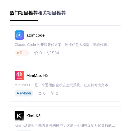
1.3 配置文件：个性化的存储中心
配置文件是Claude Code个性化设置的"数据库"，存储了所有
热门项目推荐
相关项目推荐
自定义规则和行为。主要配置文件包括：
settings.json
：核心功能开关和参数设置
hooks.json
：钩子事件的配置定义
atomcode
rules/目录
：自定义规则集合
Claude Code 的开源替代方案。连接任意大模型，编辑代码，运行命令，自动验证 — 全自动执行。用 Rust 构建，极致性能。 ｜ An open-source alternative to Claude Code. Connect any LLM, edit code, run commands, and verify changes — autonomously. Built in Rust for speed. Get Started
二、场景应用：个性化配置解决实际问题
0
534
Rust
2.1 环境变量管理：统一开发环境配置
场景问题
：当团队成员使用不同操作系统或开发环境时，如何
MiniMax-H3
确保Claude Code生成的命令与本地环境兼容？
MiniMax H3 是一个通用的全模态生成系统。它支持对由文本、图像、视频和音频组成的多模态上下文进行统一理解，并能生成分辨率高达 2K、时长可达 15 秒的带原生立体声音频的视频。得益于面向任务泛化的系统设计，H3 在预训练阶段就已具备广泛的多模态上下文理解与生成能力，能够出色地执行复杂的多模态指令。
目标
：创建环境变量自动适配规则，让AI根据当前系统自动调
整命令参数。
0
0
Python
操作步骤
：
创建环境变量配置文件：
Kimi-K3
// examples/settings/environment-rules.json
Kimi K3 是Kimi能力最强的模型：这是一个拥有 2.8 万亿参数的混合专家（MoE）模型，具备原生视觉理解能力，并支持 100 万 token 的上下文窗口。
{