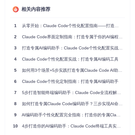
相关内容推荐
插件系统主要由三个部分组成：
钩子（Hooks）
：事件触发的自定义脚本
1
从零开始：Claude Code个性化配置指南——打造你的专属AI编码助手
命令（Commands）
：扩展的功能指令
配置文件（Config Files）
：个性化设置存储
2
Claude Code界面定制指南：打造专属于你的AI编程终端
1.2 钩子机制：交通信号灯系统的类比
3
打造专属AI编码助手：Claude Code个性化配置实战指南
钩子机制是Claude Code个性化定制的核心，它就像城市交通
信号灯系统，在特定事件发生时"指挥"系统如何响应。目前支
4
Claude Code个性化配置实战：打造专属AI编码工具
持的主要事件类型包括：
5
如何用3个场景+5步实践打造专属Claude Code AI助手？
PreToolUse钩子（工具调用前的拦截器）
：在工具执行前
触发，可用于命令验证、修改或阻止执行
6
Claude Code个性化定制指南：打造专属AI编码助手
PostToolUse钩子（工具调用后的处理器）
：在工具执行
后触发，可用于结果处理、日志记录
7
5步打造智能终端编码助手：Claude Code全流程解决方案
PreGitCommand钩子（Git操作前的检查点）
：Git命令执
行前触发，可用于工作流验证
8
如何打造专属Claude Code编码助手？三步实现AI命令自动优化
9
AI编码助手个性化配置完全指南：打造你的专属Claude Code工作流
这个动态图展示了Claude Code的终端界面，用户输入自然语
10
4步打造你的AI编码助手：Claude Code终端工具实战指南
言命令后，系统会通过钩子机制处理并执行相应操作。