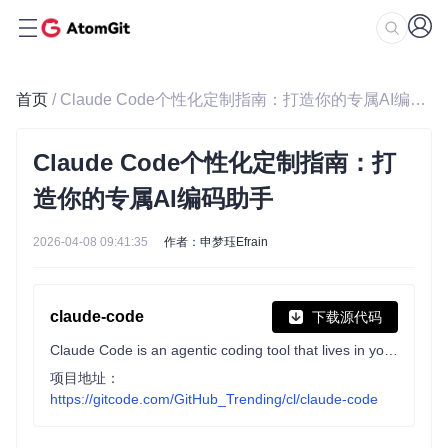
首页
/ Claude Code个性化定制指南：打造你的专属AI编码助手
Claude Code个性化定制指南：打
造你的专属AI编码助手
2026-04-08 09:41:35
作者：申梦珏Efrain
claude-code
下载源代码
Claude Code is an agentic coding tool that lives in your terminal, understands your codebase, and helps you code faster by executing routine tasks, explaining complex code, and handling git workflows - all through natural language commands.
项目地址：
https://gitcode.com/GitHub_Trending/cl/claude-code