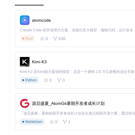
特征工程依赖人工
：需要金融专家手动设计技术指标
序列依赖建模不足
：难以捕捉长期市场趋势和短期波动的关
多模态数据融合难
：价格与成交量等不同类型数据难以有效
atomcode
Kronos的突破性创新
Kronos通过三层技术架构实现突破：
0
536
Rust
Kronos金融大模型技术架构：从K线分词到自回归预训练的完整
Kimi-K3
K线分词技术
：将开盘价、收盘价、最高价、最低价和成交量等
因果Transformer模块
：通过交叉注意力机制捕捉序列数据
多任务学习框架
：同时优化价格预测和成交量预测任务，提
0
0
技术实现路径
Python
graph TD

    A[K线数据输入] --> B[Tokenization编码]

    B --> C[粗粒度子令牌生成]

源启盛夏_AtomGit暑期开发者成长计划
    B --> D[细粒度子令牌生成]

    C & D --> E[因果Transformer模块]

    E --> F[价格预测头]

0
1
    E --> G[成交量预测头]

Markdown