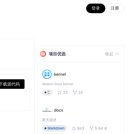
登录
注册
项目优选
收起
kernel
下载源代码
deepin linux kernel
33
16
C
docs
暂无描述
843
5.64 K
Markdown