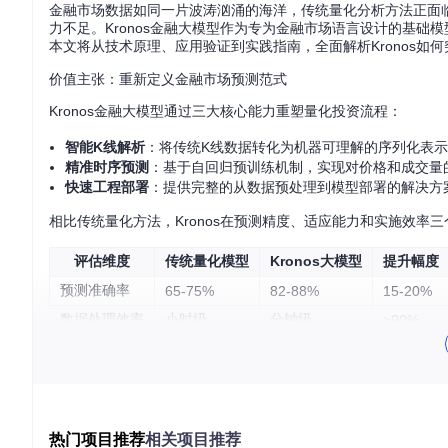
金融市场数据如同一片波涛汹涌的海洋，传统量化分析方法正面
力不足。Kronos金融大模型作为专为金融市场语言设计的基
本文将从技术原理、应用验证到实践指南，全面解析Kronos如
价值主张：重新定义金融市场预测范式
Kronos金融大模型通过三大核心能力重塑量化投资流程：
智能K线解析
：将传统K线数据转化为机器可理解的序列化表示
精准时序预测
：基于自回归预训练机制，实现对价格和成交量
快速工程部署
：提供完整的从数据预处理到模型部署的解决方
相比传统量化方法，Kronos在预测精度、适应能力和实施效率
评估维度
传统量化模型
Kronos大模型
提升幅度
预测准确率
65-75%
82-88%
15-20%
数据处理效率
小时级
分钟级
>90%
市场适应性
单一市场
多市场通用
全面提升
技术解析：从K线分词到自回归预测的创新路径
传统方案的三大痛点
传统量化模型在处理金融时间序列时存在明显局限：
热门项目推荐
相关项目推荐