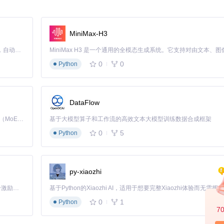
联
结合
MiniMax-H3
Claude Code 的开源替代方案。连接任意大模型，编辑代码，运行命令，自动验证 — 全自动执行。用 Rust 构建，极致性能。 ｜ An open-source alternative to Claude Code. Connect any LLM, edit code, run commands, and verify changes — autonomously. Built in Rust for speed. Get Started
0
0
Python
流程
DataFlow
K线要素编码为层次化令牌(Token)，保留价格波动的时空特征
的长期依赖关系
Kimi K3 是Kimi能力最强的模型：这是一个拥有 2.8 万亿参数的混合专家（MoE）模型，具备原生视觉理解能力，并支持 100 万 token 的上下文窗口。
基于大模型算子和工作流的高效文本大模型训练数据合成框架
升模型鲁棒性
0
5
Python
py-xiaozhi
「源启盛夏」暑期校园开发者成长计划旨在激活校园开源力量，通过积分激励、认证扶持、资源倾斜等形式，引导高校组织和开发者完成「入驻 — 建项目 — 做贡献 — 获认证 — 得资源」的完整闭环。无论你是想带领社团入驻平台的组织者，还是希望用代码贡献证明自己的开发者，都能在这里找到属于你的成长路径。
0
1
Python
7