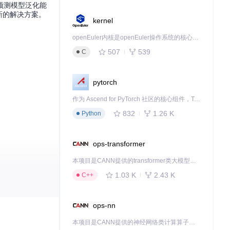
预测模型泛化能
新的解决方案。
kernel
openEuler内核是openEuler操作系统的核心，既是系统性能与稳定性的基石，也是连接处理器、设备与服务的桥梁。
507
539
C
pytorch
作为 Ascend for PyTorch 社区的核心组件，TorchNPU 是昇腾专为 PyTorch 打造的深度学习适配插件，使 PyTorch 框架能够直接调用昇腾 NPU，为开发者提供昇腾 AI 处理器的超强算力。
832
1.26 K
Python
ops-transformer
本项目是CANN提供的transformer类大模型算子库，实现网络在NPU上加速计算。
1.03 K
2.43 K
C++
ops-nn
本项目是CANN提供的神经网络类计算算子库，实现网络在NPU上加速计算。