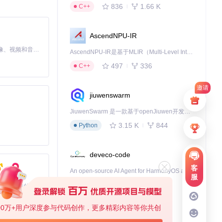
836
1.66 K
C++
AscendNPU-IR
MiniMax H3 是一个通用的全模态生成系统。它支持对由文本、图像、视频和音频组成的多模态上下文进行统一理解，并能生成分辨率高达 2K、时长可达 15 秒的带原生立体声音频的视频。得益于面向任务泛化的系统设计，H3 在预训练阶段就已具备广泛的多模态上下文理解与生成能力，能够出色地执行复杂的多模态指令。
AscendNPU-IR是基于MLIR（Multi-Level Intermediate Representation）构建的，面向昇腾亲和算子编译时使用的中间表示，提供昇腾完备表达能力，通过编译优化提升昇腾AI处理器计算效率，支持通过生态框架使能昇腾AI处理器与深度调优
497
336
C++
邀请
jiuwenswarm
JiuwenSwarm 是一款基于openJiuwen开发的智能AI Agent，它能够将大语言模型的强大能力，通过你日常使用的各类通讯应用，直接延伸至你的指尖。
3.15 K
844
Python
deveco-code
客
An open-source AI Agent for HarmonyOS applcation development.
服
455
137
TypeScript
基于Python的Xiaozhi AI，适用于想要完整Xiaozhi体验而无需拥有专用硬件的用户。
00万+用户深度参与代码创作，更多精彩内容等你共创
cann-learning-hub