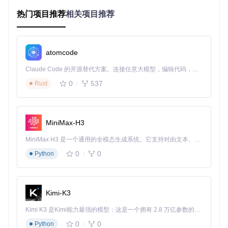
1.3 核心文件说明
热门项目推荐
相关项目推荐
项目包含以下关键文件：
detect.py
：主程序文件，实现完整检测流程
opencv_face_detector_uint8.pb
/
opencv_face_dete
atomcode
ctor.pbtxt
：人脸检测模型文件
gender_net.caffemodel
/
gender_deploy.prototxt
：
Claude Code 的开源替代方案。连接任意大模型，编辑代码，运行命令，自动验证 — 全自动执行。用 Rust 构建，极致性能。 ｜ An open-source alternative to Claude Code. Connect any LLM, edit code, run commands, and verify changes — autonomously. Built in Rust for speed. Get Started
性别检测模型文件
0
537
Rust
age_net.caffemodel
/
age_deploy.prototxt
：年龄检
测模型文件
2. 环境准备
MiniMax-H3
2.1 环境配置检查清单
MiniMax H3 是一个通用的全模态生成系统。它支持对由文本、图像、视频和音频组成的多模态上下文进行统一理解，并能生成分辨率高达 2K、时长可达 15 秒的带原生立体声音频的视频。得益于面向任务泛化的系统设计，H3 在预训练阶段就已具备广泛的多模态上下文理解与生成能力，能够出色地执行复杂的多模态指令。
0
0
Python
在开始使用前，请确保系统满足以下要求：
Python 3.6+环境
OpenCV 4.0+（需支持dnn模块）
Kimi-K3
NumPy科学计算库
足够的磁盘空间（至少500MB，用于存储模型文件）
Kimi K3 是Kimi能力最强的模型：这是一个拥有 2.8 万亿参数的混合专家（MoE）模型，具备原生视觉理解能力，并支持 100 万 token 的上下文窗口。
2.2 如何获取项目代码
0
0
Python