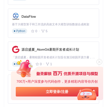
通过以下命令克隆项目仓库：
git 
clone
cd
DataFlow
2.3 依赖库安装方法
基于大模型算子和工作流的高效文本大模型训练数据合成框架
使用pip安装所需依赖：
0
5
Python
2.4 如何验证模型文件完整性
源启盛夏_AtomGit暑期开发者成长计划
检查项目根目录下是否存在以下模型文件：
「源启盛夏」暑期校园开发者成长计划旨在激活校园开源力量，通过积分激励、认证扶持、资源倾斜等形式，引导高校组织和开发者完成「入驻 — 建项目 — 做贡献 — 获认证 — 得资源」的完整闭环。无论你是想带领社团入驻平台的组织者，还是希望用代码贡献证明自己的开发者，都能在这里找到属于你的成长路径。
0
1
Markdown
opencv_face_detector_uint8.pb
opencv_face_detector.pbtxt
gender_net.caffemodel
gender_deploy.prototxt
700万+用户深度参与代码创作，更多精彩内容等你共创
py-xiaozhi
age_net.caffemodel
age_deploy.prototxt
基于Python的Xiaozhi AI，适用于想要完整Xiaozhi体验而无需拥有专用硬件的用户。
立即登录/注册
如果缺少模型文件，可以从项目官方渠道获取完整模型包。
0
1
Python
3. 操作流程