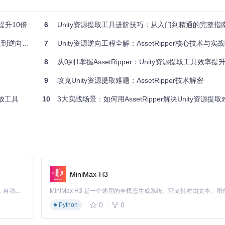
角色模型和场景素材。通过工具的直观配置界面，他选择了模型导出为Native
心玩法开发。
率提升10倍
6
Unity资源提取工具进阶技巧：从入门到精通的完整指
工程全指南
7
Unity资源逆向工程全解：AssetRipper核心技术与实
策略，以应用到自己的毕业设计中。
8
从0到1掌握AssetRipper：Unity资源提取工具效率提
件，学习纹理压缩方式和模型面数优化技巧。通过工具提取的资源，他深入了解
9
攻克Unity资源提取难题：AssetRipper技术解密
放工具
10
3大实战场景：如何用AssetRipper解决Unity资源提取
颖而出：
ows、macOS和Linux系统
源导出格式、设置脚本反编译级别等
每2周发布一次更新
MiniMax-H3
Claude Code 的开源替代方案。连接任意大模型，编辑代码，运行命令，自动验证 — 全自动执行。用 Rust 构建，极致性能。 ｜ An open-source alternative to Claude Code. Connect any LLM, edit code, run commands, and verify changes — autonomously. Built in Rust for speed. Get Started
0
0
Python
是几个实用的避坑指南：