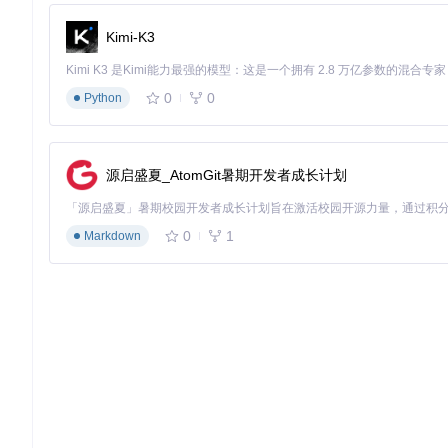
版本兼容性问题
：确保使用最新版本的AssetRipper，以支
案。
Kimi-K3
资源提取不完整
：部分复杂资源可能需要特定的配置选项。例
脚本反编译错误
：对于IL2CPP脚本，反编译结果可能不如Mono脚
0
0
Python
快速上手指南：3步完成资源提取
获取工具
：克隆仓库
git clone https://gitcode.com/
选择文件
：在GUI中点击"File"导入Unity资源文件（如*.bund
源启盛夏_AtomGit暑期开发者成长计划
配置导出
：在"Configuration Options"中设置输出格式，点击
通过以上步骤，用户可以快速上手AssetRipper，解锁资源复用的
0
1
Markdown
源的得力助手。
💡
提示
：详细的使用文档和API说明可在项目的docs目录中
🚀
行动建议
：立即尝试AssetRipper，体验高效的Unity资
AssetRipper
GUI application to analyze game files