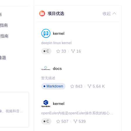
格式，纹理保存为P
项目优选
收起
南
战指南
kernel
升指南
了专业游戏的资源
deepin linux kernel
33
16
C
难题
docs
暂无描述
843
5.64 K
Markdown
kernel
MiniMax H3 是一个通用的全模态生成系统。它支持对由文本、图像、视频和音频组成的多模态上下文进行统一理解，并能生成分辨率高达 2K、时长可达 15 秒的带原生立体声音频的视频。得益于面向任务泛化的系统设计，H3 在预训练阶段就已具备广泛的多模态上下文理解与生成能力，能够出色地执行复杂的多模态指令。
openEuler内核是openEuler操作系统的核心，既是系统性能与稳定性的基石，也是连接处理器、设备与服务的桥梁。
507
539
C