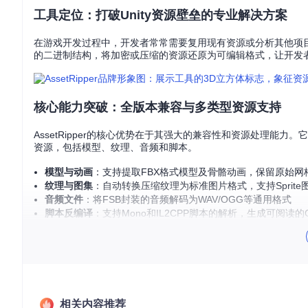
工具定位：打破Unity资源壁垒的专业解决方案
在游戏开发过程中，开发者常常需要复用现有资源或分析其他项目的资源结
的二进制结构，将加密或压缩的资源还原为可编辑格式，让开发
核心能力突破：全版本兼容与多类型资源支持
AssetRipper的核心优势在于其强大的兼容性和资源处理能力。它
资源，包括模型、纹理、音频和脚本。
模型与动画
：支持提取FBX格式模型及骨骼动画，保留原始网
纹理与图集
：自动转换压缩纹理为标准图片格式，支持Sprite
音频文件
：将FSB封装的音频解码为WAV/OGG等通用格式
脚本反编译
：支持Mono和IL2CPP脚本的解析，生成可阅读的
场景化解决方案：从资源困境到高效提取
独立开发者的资源快速复用
场景挑战
：独立开发者小王需要制作一款2D平台游戏，但缺乏美
相关内容推荐