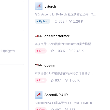
ue列表寻找解决方
pytorch
。
作为 Ascend for PyTorch 社区的核心组件，TorchNPU 是昇腾专为 PyTorch 打造的深度学习适配插件，使 PyTorch 框架能够直接调用昇腾 NPU，为开发者提供昇腾 AI 处理器的超强算力。
辅助分析。
832
1.26 K
Python
ops-transformer
本项目是CANN提供的transformer类大模型算子库，实现网络在NPU上加速计算。
1.03 K
2.43 K
C++
基于Python的Xiaozhi AI，适用于想要完整Xiaozhi体验而无需拥有专用硬件的用户。
为处理Unity资
ops-nn
本项目是CANN提供的神经网络类计算算子库，实现网络在NPU上加速计算。
837
1.66 K
C++
AscendNPU-IR
下载源代码
AscendNPU-IR是基于MLIR（Multi-Level Intermediate Representation）构建的，面向昇腾亲和算子编译时使用的中间表示，提供昇腾完备表达能力，通过编译优化提升昇腾AI处理器计算效率，支持通过生态框架使能昇腾AI处理器与深度调优
497
337
C++