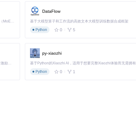
持最新的Unity格式。如果遇到解析问题，可尝试更新工具或查看项目的Iss
DataFlow
如，提取纹理时选择合适的导出格式，避免因压缩方式不同导致提取失败
本完整。可尝试调整"Script Content Level"选项，或使用其他工具
Kimi K3 是Kimi能力最强的模型：这是一个拥有 2.8 万亿参数的混合专家（MoE）模型，具备原生视觉理解能力，并支持 100 万 token 的上下文窗口。
基于大模型算子和工作流的高效文本大模型训练数据合成框架
0
5
Python
GitHub_Trending/as/AssetRipper
le）
py-xiaozhi
"Export"开始提取
「源启盛夏」暑期校园开发者成长计划旨在激活校园开源力量，通过积分激励、认证扶持、资源倾斜等形式，引导高校组织和开发者完成「入驻 — 建项目 — 做贡献 — 获认证 — 得资源」的完整闭环。无论你是想带领社团入驻平台的组织者，还是希望用代码贡献证明自己的开发者，都能在这里找到属于你的成长路径。
无限可能。无论是游戏开发、模组创作还是教育研究，AssetRipper都能成
0
1
Python
找到，帮助用户深入了解工具的高级功能和二次开发方法。
源提取流程，提升开发效率，释放创意潜力。