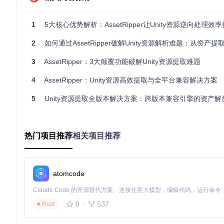
工具解法
：小王使用AssetRipper从开源Unity项目中提取
NG。整个过程仅用2小时就完成了资源准备，让他能够专注于核
1
5大核心优势解析：AssetRipper让Unity资源逆向处理效
教育研究中的资源结构分析
2
如何通过AssetRipper破解Unity资源解析难题：从资产提取到逆向
场景挑战
：游戏设计专业学生小李需要分析主流游戏的资源优化
3
AssetRipper：3大颠覆功能破解Unity资源提取难题
工具解法
：小李利用AssetRipper解析商业游戏的资源文
管理方法，最终毕业设计获得优秀作品奖项。
4
AssetRipper：Unity资源高效提取与全平台兼容解决方案
技术特性解析：轻量化设计与用户友好体验
5
Unity资源提取全版本解决方案：跨版本兼容引擎的资产解
AssetRipper具有多项技术特性，使其在众多资源提取工具中脱
轻量化设计
：工具体积不足50MB，无需安装即可运行，支持Wind
热门项目推荐
相关项目推荐
直观配置界面
：提供图形化配置面板，用户可根据需求选择资
命令行模式
：支持集成到自动化工作流中，实现批量资源处理
开源社区驱动
：采用GPLv3.0许可证，代码完全开放，平均
atomcode
常见问题规避
0
537
Rust
在使用AssetRipper过程中，用户可能会遇到一些问题，以下